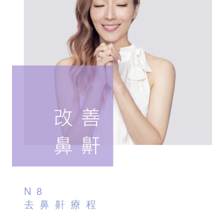
N8
去鼻鼾療程