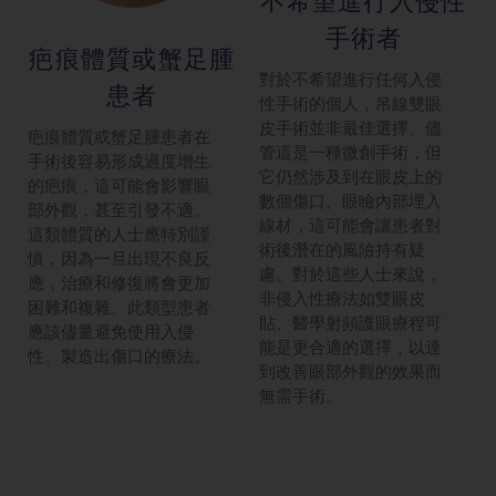
不希望進行入
侵性
手術者
疤痕體質或蟹
足腫
對於不希望進行任何入侵
患者
性手術的個人，吊線雙眼
皮手術並非最佳選擇。儘
疤痕體質或蟹足腫患者在
管這是一種微創手術，但
手術後容易形成過度增生
它仍然涉及到在眼皮上的
的疤痕，這可能會影響眼
數個傷口、眼瞼內部埋入
部外觀，甚至引發不適。
線材，這可能會讓患者對
這類體質的人士應特別謹
術後潛在的風險持有疑
慎，因為一旦出現不良反
慮。對於這些人士來說，
應，治療和修復將會更加
非侵入性療法如雙眼皮
困難和複雜。此類型患者
貼、醫學射頻護眼療程可
應該儘量避免使用入侵
能是更合適的選擇，以達
性、製造出傷口的療法。
到改善眼部外觀的效果而
無需手術。