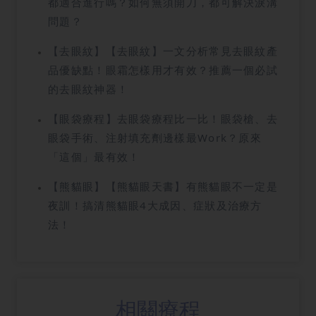
都適合進行嗎？如何無須開刀，都可解決淚溝
問題？
【去眼紋】【去眼紋】一文分析常見去眼紋產
品優缺點！眼霜怎樣用才有效？推薦一個必試
的去眼紋神器！
【眼袋療程】去眼袋療程比一比！眼袋槍、去
眼袋手術、注射填充劑邊樣最Work？原來
「這個」最有效！
【熊貓眼】【熊貓眼天書】有熊貓眼不一定是
夜訓！搞清熊貓眼4大成因、症狀及治療方
法！
相關療程