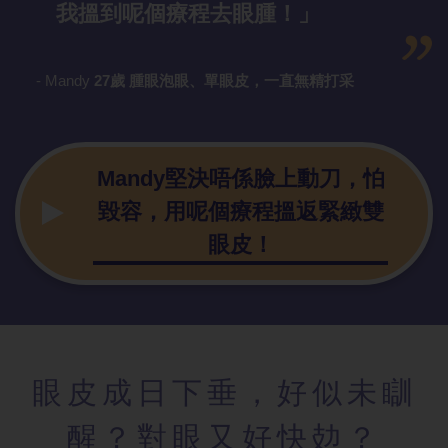
我搵到呢個療程去眼腫！」
- Mand
y
27歲 腫眼
泡眼、單眼皮，一直無精打采
Mandy堅
決唔係臉上動刀，怕
毀容，用呢個療程搵返緊緻雙
眼皮！
眼皮成日下垂
，好似未瞓
醒？對眼又好快攰？