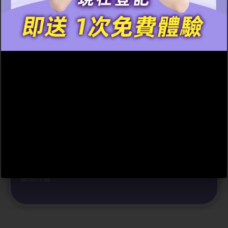
R6包去眼袋
療程
天生腫泡眼，你絕對不孤單！很多人的眼睛很細小，其
實是眼皮掩著眼睛了，靈魂之窗是顏值的根基，但眼瞼
肌無力及眼皮脂肪多是很多亞洲人的通病，不止眼腫、
眼細，更因為眉壓目所以眼睛極易疲累！不想開刀動手
術，怕痛、怕做壞了要毀容一世？New Beauty 的 R6 包
去眼袋療程利用三種不同頻率的射頻能量，深層作用於
眼周肌膚，有助促進溶解眼袋脂肪，並促進膠原蛋白增
生，增加膠原層的厚度。此外，射頻能量還能促進血液
循環，使眼周肌膚恢復緊緻和彈性，有效地減少眼袋和
眼部浮腫！