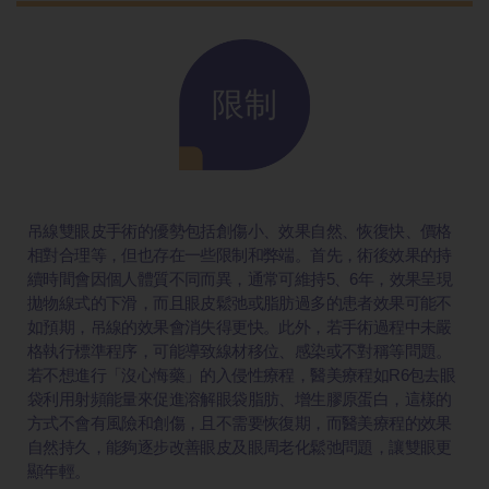
限制
吊線雙眼皮手術的優勢包括創傷小、效果自然、恢復快、價格
相對合理等，但也存在一些限制和弊端。首先，術後效果的持
續時間會因個人體質不同而異，通常可維持5、6年，效果呈現
拋物線式的下滑，而且眼皮鬆弛或脂肪過多的患者效果可能不
如預期，吊線的效果會消失得更快。此外，若手術過程中未嚴
格執行標準程序，可能導致線材移位、感染或不對稱等問題。
若不想進行「沒心悔藥」的入侵性療程，醫美療程如R6包去眼
袋利用射頻能量來促進溶解眼袋脂肪、增生膠原蛋白，這樣的
方式不會有風險和創傷，且不需要恢復期，而醫美療程的效果
自然持久，能夠逐步改善眼皮及眼周老化鬆弛問題，讓雙眼更
顯年輕。