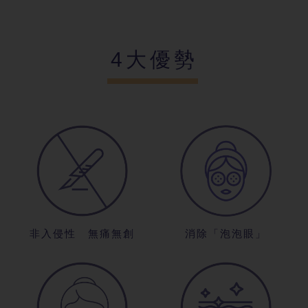
4大優勢
非入侵性 無
痛無創
消除「泡泡眼
」