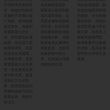
不同頻率的射頻技
進溶解眼底脂肪，
周的血液循環，能
術，精確針對眼周
顯著減少眼周和眼
有效加速眼周堆積
皮膚的不同層次進
底的脂肪堆積，從
的廢物、水分和毒
行加熱。射頻能量
而讓皮膚恢復緊緻
素的排除，增強的
穩定加熱，有效刺
和平滑。此技術通
循環幫助減少黑色
激膠原蛋白的生
過深層加熱促進脂
素沉澱，從根本上
成，幫助重塑皮膚
肪細胞分解，也能
緩解黑眼圈問題。
結構，從而提升緊
顯著改善皮膚彈性
隨著毒素和沉澱物
緻度和彈性。這過
和緊實度，使眼周
的消除，眼周皮膚
程促進血液循環，
肌膚更顯年輕光
變得更白淨明亮及
加厚膠原層，使肌
滑，有效減少浮腫
健康。
膚更緊緻且富有彈
和細紋的出現。
性，讓皮膚看起來
更年輕光滑。通過
這種全方位的熱
療，眼周跟眼皮的
浮腫和細紋可得到
顯著改善，恢復年
輕活力。