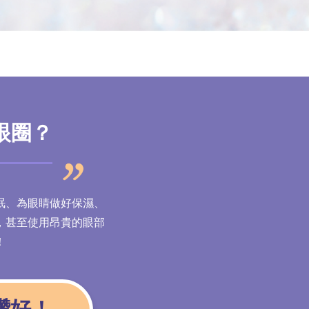
眼圈？
眠、為眼睛做好保濕、
，甚至使用昂貴的眼部
！
讚好！