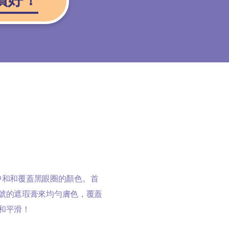
中和和覆蓋黑眼圈的顏色。首
號的遮瑕膏來均勻膚色，覆蓋
和平滑！