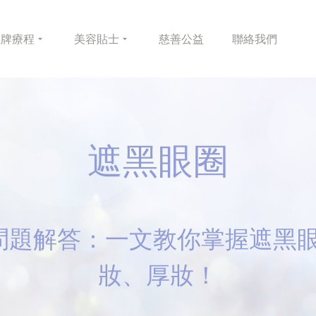
皇牌
療程
美容
貼士
慈善
公益
聯絡
我們
遮黑眼圈
問題解答：一文教你掌握遮黑
妝、厚妝！