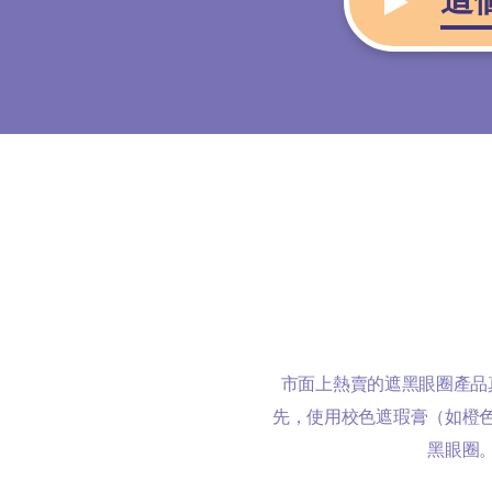
市面上熱賣的遮黑眼圈產品
先，使用校色遮瑕膏（如橙
黑眼圈