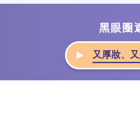
黑眼圈
又厚妝、又