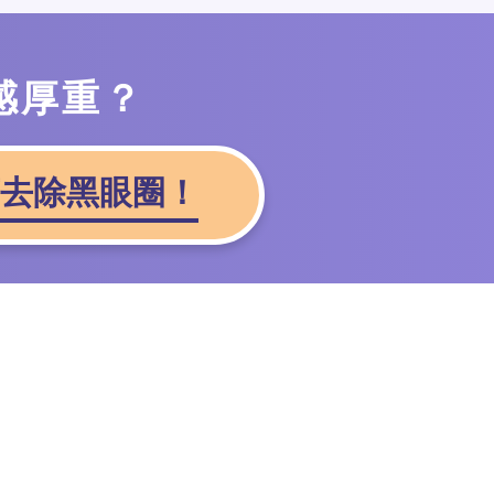
感厚重？
去除黑眼圈！