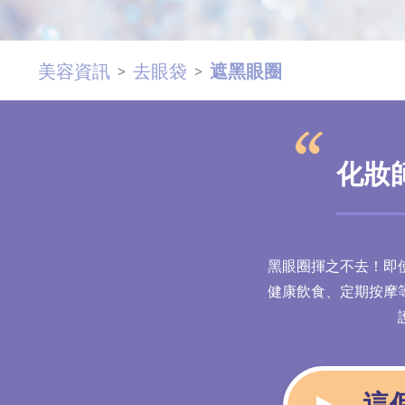
美容資訊
去眼袋
遮黑眼圈
>
>
化妝
黑眼圈揮之不去！即
健康飲食、定期按摩
這