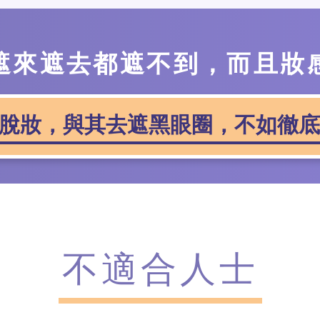
遮來遮
去都遮不到，而且妝
脫
妝，與其去遮黑眼圈，不如徹底
不適合人士