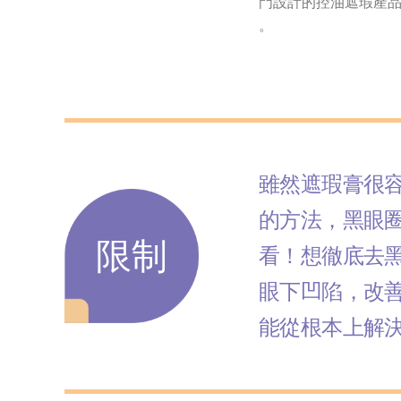
門設計的控油遮瑕產
。
雖然遮瑕膏很
的方法，黑眼
限制
看！想徹底去
眼下凹陷，改
能從根本上解決