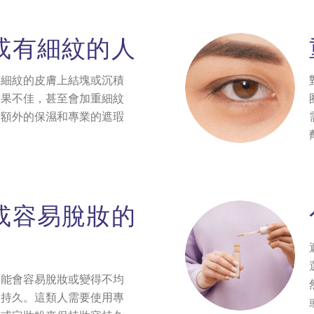
或有
細紋的人
有細紋的皮膚上結塊或沉積
效果不佳，甚至會加重細紋
要額外的保濕和專業的遮瑕
。
或容
易脫妝的
可能會容易脫妝或變得不均
不持久。這類人需要使用專