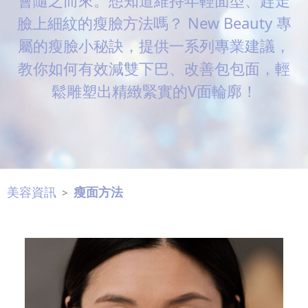
會隨之而來。想知道維持年輕面型、趕走
眼
臉上細紋的瘦臉方法嗎？ New Beauty 專
袋
屬的瘦臉小秘訣，提供一系列專業建議，
知
教你如何有效減雙下巴、改善包包面，輕
識
鬆雕塑出精緻緊實的V面輪廓！
生
髮
解
密
美容資訊
瘦面方法
>
去
印
知
識
瘦
面