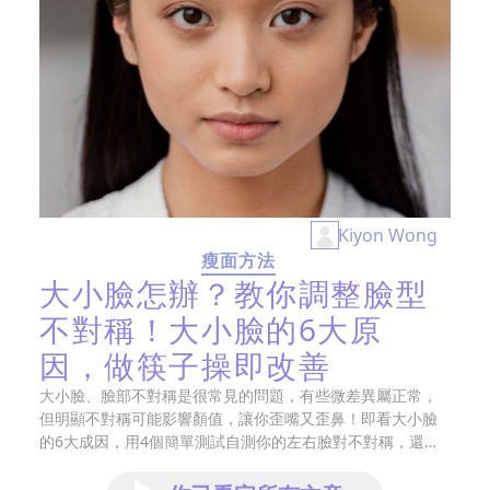
方
法
鼻
鼾
解
決
Kiyon Wong
減
瘦面方法
肥
大小臉怎辦？教你調整臉型
全
不對稱！大小臉的6大原
攻
略
因，做筷子操即改善
大小臉、臉部不對稱是很常見的問題，有些微差異屬正常，
消
但明顯不對稱可能影響顏值，讓你歪嘴又歪鼻！即看大小臉
除
的6大成因，用4個簡單測試自測你的左右臉對不對稱，還
教你改善大小臉的方法。
虎