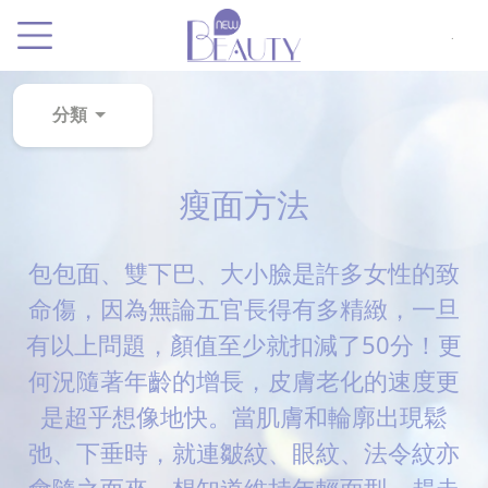
.
分類
粉
瘦面方法
刺
黑
頭
包包面、雙下巴、大小臉是許多女性的致
百
命傷，因為無論五官長得有多精緻，一旦
科
有以上問題，顏值至少就扣減了50分！更
美
何況隨著年齡的增長，皮膚老化的速度更
白
是超乎想像地快。當肌膚和輪廓出現鬆
去
弛、下垂時，就連皺紋、眼紋、法令紋亦
斑