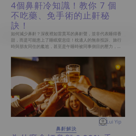
4個鼻鼾冷知識！教你 7 個
不吃藥、免手術的止鼾秘
訣！
如何減少鼻鼾？深夜裡如雷貫耳的鼻鼾聲，並非代表睡得香
甜，而是可能患上了睡眠窒息症！枕邊人的無奈投訴、旅行
時與朋友同住的尷尬，甚至是午睡時被同事側目的壓力，分
分鐘會因鼻鼾而產生社交困擾！鼻鼾絕對不是小事，不少醫
學報告指出，嚴重的鼻鼾聲可能隱藏著患上睡眠窒息症的風
險，在香港更是每4個男士，就有1個有鼻鼾問題！長期忽
視嚴重鼻鼾，不僅會讓睡眠質素大幅下降，更會增加心血管
疾病等健康風險。本篇將為你提供從改善生活習慣，到尖端
醫美療程的全面解決方案，助你找回安靜健康的睡眠！
Lui Yip
鼻鼾解決