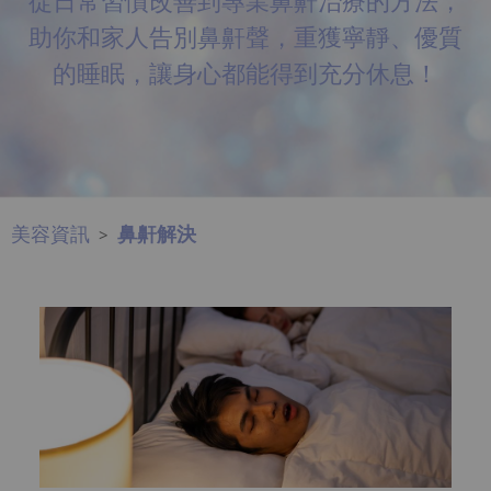
從日常習慣改善到專業鼻鼾治療的方法，
眼
助你和家人告別鼻鼾聲，重獲寧靜、優質
袋
的睡眠，讓身心都能得到充分休息！
知
識
生
髮
解
美容資訊
鼻鼾解決
>
密
去
印
知
識
瘦
面