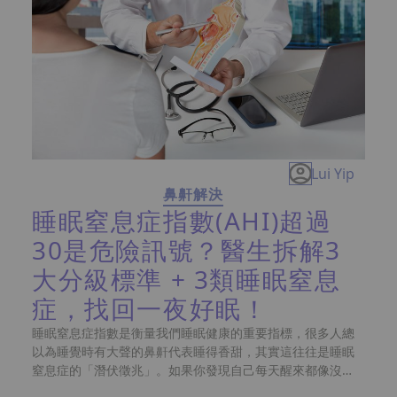
鼾療程推薦，記得領取獨家優惠！
Lui Yip
鼻鼾解決
睡眠窒息症指數(AHI)超過
30是危險訊號？醫生拆解3
大分級標準 + 3類睡眠窒息
症，找回一夜好眠！
睡眠窒息症指數是衡量我們睡眠健康的重要指標，很多人總
以為睡覺時有大聲的鼻鼾代表睡得香甜，其實這往往是睡眠
窒息症的「潛伏徵兆」。如果你發現自己每天醒來都像沒睡
過一樣，日間嗜睡、精神難以集中，連枕邊人都被你的鼻鼾