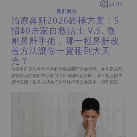
方
Lui Yip
鼻鼾解決
法
治療鼻鼾2026終極方案：5
招$0居家自救貼士 V.S. 微
鼻
鼾
創鼻鼾手術，哪一種鼻鼾改
解
善方法讓你一覺睡到大天
決
光？
減
治療鼻鼾是許多香港家庭每晚都要面對的挑戰，尤其是當那
如雷貫耳的鼻鼾聲影響到伴侶的睡眠質素時，甚至會演變成
肥
感情危機！很多人以為打鼻鼾純粹是太過疲累，但其實這可
全
能是呼吸道的軟組織下塌所致，更是患上睡眠窒息症的健康
攻
警號。與其每天早上醒來都覺得頭重腳輕、精神萎靡，不如
略
主動了解各種鼻鼾治療方法，從根源解決鼻鼾問題，找回真
正深層的睡眠。究竟有哪些方案能讓呼吸道回復暢通？下文
將為你揭開最全面的止鼻鼾攻略。
消
除
虎