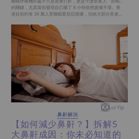
睡眠呼吸機好處不只是改善打鼾，更是守護全家人「好眠」
的關鍵，尤其當你發現自己睡了 8 小時依然疲倦不堪。香
港目前約有 30 萬人受睡眠窒息症困擾，但絕大部分患者因
不了解阻塞性睡眠窒息的嚴重性，往往錯過治療睡眠窒息症
的黃金期。長期鼻鼾與睡眠呼吸中止症會無形中蠶食生活質
素，導致血氧水平不穩。事實上，使用睡眠呼吸機不單是一
部醫療儀器，它更是解決睡眠債、預防心血管疾病等慢性疾
病的長期健康投資。想知道這部「救命神器」如何重塑你的
深層睡眠與記憶力？下文將為你揭開5大令睡眠重生的關
鍵。
Lui Yip
鼻鼾解決
【如何減少鼻鼾？】拆解5
大鼻鼾成因：你未必知道的