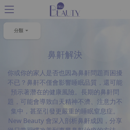
.
分類
粉
鼻鼾解決
刺
黑
頭
你或你的家人是否也因為鼻鼾問題而困擾
百
不已？鼻鼾不僅會影響睡眠品質，還可能
科
預示著潛在的健康風險。長期的鼻鼾問
美
題，可能會導致白天精神不濟、注意力不
白
集中，甚至引發更嚴重的睡眠窒息症。
去
New Beauty 會深入剖析鼻鼾成因，分享
斑