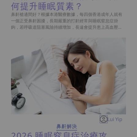
何提升睡眠質素？
鼻鼾槍邊間好？根據本港醫療數據，每四個香港成年人就有
一個正受鼻鼾困擾，長期嚴重的打鼾經常與睡眠窒息症掛
鉤，若呼吸道阻塞風險持續增加，長遠會提升患上高血壓及
心血管疾病的機率。如果你或你的伴侶每晚都像是在床邊開
著電鑽，試過側睡、換枕頭甚至買了止鼻鼾貼都沒有用，那
麼近年在香港大熱的非入侵性鼻鼾治療方案：鼻鼾槍，或許
就是你一直在尋找的救命草！與其每晚因為震耳欲聾的打鼻
鼾聲而導致夫妻分房睡，不如先花幾分鐘了解這種無需開
刀、無需戴呼吸機的神奇科技！
Lui Yip
鼻鼾解決
2026 睡眠窒息症治療攻