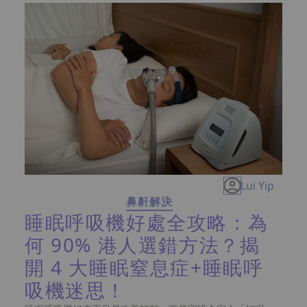
問題困擾，甚至影響生活質素？那麼你必須深入了解睡眠窒
息症指數的關鍵指標。想知道自己的窒息次數是否超標，以
及如何透過睡眠測試結果解讀AHI數值？讓我們一起揭開隱
藏在數據背後的健康警號。
Lui Yip
鼻鼾解決
睡眠呼吸機好處全攻略：為
何 90% 港人選錯方法？揭
開 4 大睡眠窒息症+睡眠呼
吸機迷思！