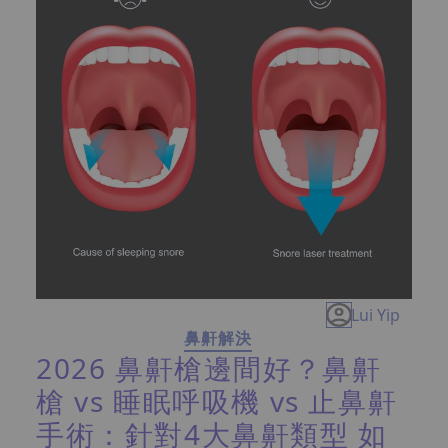
Lui Yip
鼻鼾解決
2026 鼻鼾槍邊間好？鼻鼾
槍 vs 睡眠呼吸機 vs 止鼻鼾
手術：針對4大鼻鼾類型 如