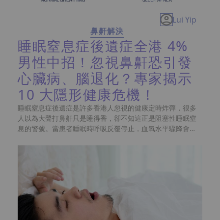
Lui Yip
鼻鼾解決
睡眠窒息症後遺症全港 4%
男性中招！忽視鼻鼾恐引發
心臟病、腦退化？專家揭示
10 大隱形健康危機！
睡眠窒息症後遺症是許多香港人忽視的健康定時炸彈，很多
人以為大聲打鼻鼾只是睡得香，卻不知這正是阻塞性睡眠窒
息的警號。當患者睡眠時呼吸反覆停止，血氧水平驟降會令
身體機能受損，長期處於缺氧狀態更會透支深層睡眠。研究
顯示本港成年男性的睡眠窒息症患病率達 4%，而女性亦約
有 2.1%，意味著每二十多個成年人中就有一位正受此症困
擾。若不及早進行睡眠測試並尋求治療方案，窒息引發的風
險將慢慢侵蝕血管與大腦。到底這些隱形危機如何一步步誘
發心臟病與腦退化？下文將為你逐一揭開這些「奪命連環
鎖」。