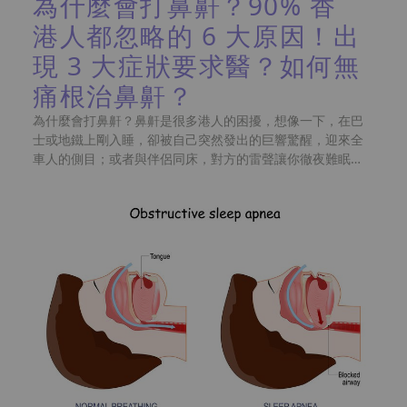
為什麼會打鼻鼾？90% 香
港人都忽略的 6 大原因！出
現 3 大症狀要求醫？如何無
痛根治鼻鼾？
為什麼會打鼻鼾？鼻鼾是很多港人的困擾，想像一下，在巴
士或地鐵上剛入睡，卻被自己突然發出的巨響驚醒，迎來全
車人的側目；或者與伴侶同床，對方的雷聲讓你徹夜難眠，
甚至連旅行與朋友同房都感到尷尬被嫌棄。很多人誤以為打
鼻鼾代表睡得香甜，事實上，那規律或斷續的震動聲，往往
是上呼吸道受阻的求救訊號。早前藝人陳喬恩就曾分享自己
患上嚴重睡眠窒息症，睡覺時呼吸一度停頓，引起大眾對健
康問題的警覺。別讓這些聲音掩蓋了長期的缺氧危機，及早
了解原因才是對自己與家人的健康負責！