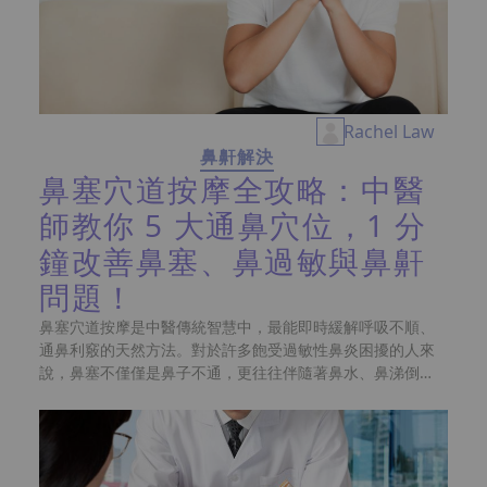
紋
Rachel Law
鼻鼾解決
鼻塞穴道按摩全攻略：中醫
師教你 5 大通鼻穴位，1 分
鐘改善鼻塞、鼻過敏與鼻鼾
問題！
鼻塞穴道按摩是中醫傳統智慧中，最能即時緩解呼吸不順、
通鼻利竅的天然方法。對於許多飽受過敏性鼻炎困擾的人來
說，鼻塞不僅僅是鼻子不通，更往往伴隨著鼻水、鼻涕倒流
以及嗅覺遲鈍等困擾，嚴重時甚至會影響專注力與日常精
神。當天氣轉冷或是室內塵蟎過多時，鼻腔黏膜容易因發炎
而腫脹，導致呼吸道空間變窄，進而引發令人困擾的鼻鼾問
題與睡眠品質下降。下面會跟大家講解鼻塞穴道按摩如何進
行、穴位介紹及鼻鼾的治療方法，文章最後還有獨家的止鼻