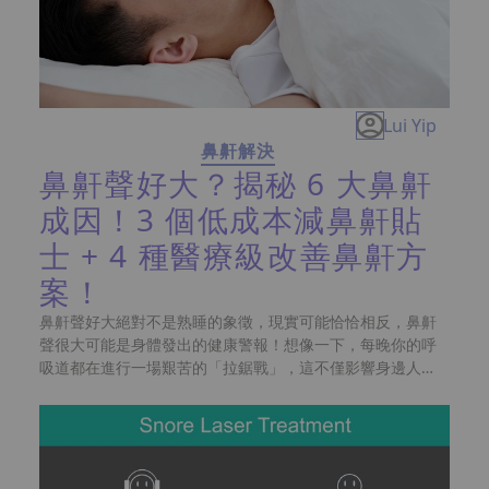
Lui Yip
鼻鼾解決
鼻鼾聲好大？揭秘 6 大鼻鼾
成因！3 個低成本減鼻鼾貼
士 + 4 種醫療級改善鼻鼾方
案！
鼻鼾聲好大絕對不是熟睡的象徵，現實可能恰恰相反，鼻鼾
聲很大可能是身體發出的健康警報！想像一下，每晚你的呼
吸道都在進行一場艱苦的「拉鋸戰」，這不僅影響身邊人的
休息，更可能隱藏著患上睡眠窒息症的風險。很多人習慣了
枕邊人的雷鳴聲，卻不知道長期嚴重的鼻鼾問題，其實是反
映了上呼吸道受阻的問題。本文將帶你深入剖析鼻鼾原因，
助你找回真正優質的深度睡眠，提升整體生活質素，想知如
何徹底解決打鼻鼾？請立即往下看。