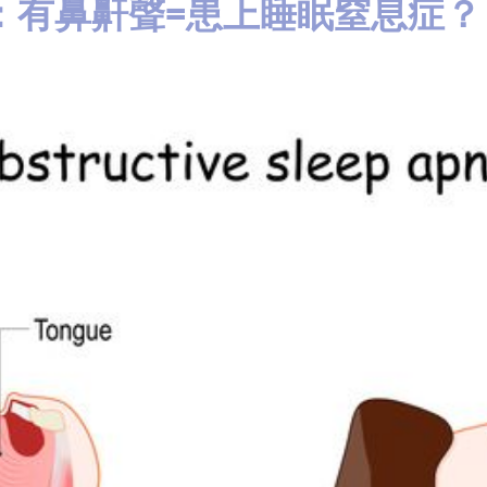
：有鼻鼾聲=患上睡眠窒息症？