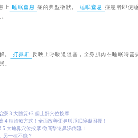
患上
睡眠窒息
症的典型徵狀。
睡眠窒息
症患者即使
吸。
解。
打鼻鼾
反映上呼吸道阻塞，全身肌肉在睡眠時需
態。
 3 大體質+3 個止鼾穴位按摩
薦 4 種治療方式！全面改善歪鼻與睡眠障礙困擾！
 5 大通鼻穴位按摩 徹底擊退鼻涕倒流！
，另一種不能？