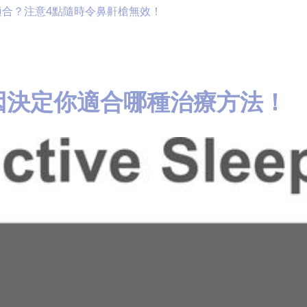
適合？注意4點隨時令鼻鼾槍無效！
因決定你適合哪種治療方法！