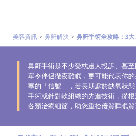
去
斑
眼
美容資訊
鼻鼾解決
鼻鼾手術全攻略：3大
>
>
袋
知
識
鼻鼾手術是不少受枕邊人投訴、甚至
單令伴侶徹夜難眠，更可能代表你的
生
髮
塞的「信號」，若長期處於缺氧狀態
解
手術或針對軟組織的先進技術，從根
密
各類治療細節，助您重拾優質睡眠質
去
印