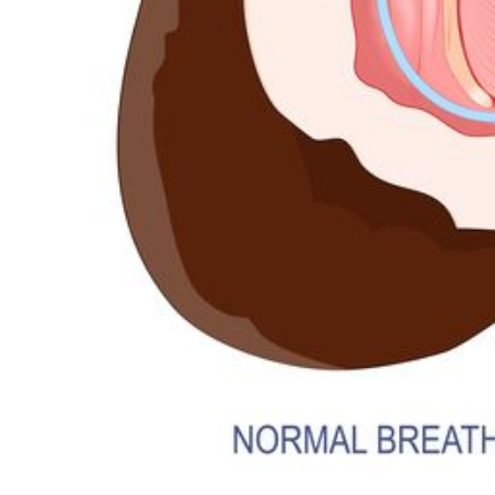
攻
略
消
除
虎
紋