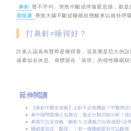
鼻鼾
聲不平均、突然中斷或伴隨窒息感，都是
道阻塞
導致大腦不斷從睡眠狀態醒來以維持呼
打鼻鼾=睡得好？
許多人認為有聲即是睡得香，這其實是巨大的誤
成看似在休息、身體卻在「加班」的假性睡眠狀
延伸閱讀
【鼻鼾中醫全攻略】止鼾不必靠機器？中醫辨證治療
鼻中隔彎曲懶人包整合：最全分類功能分析 + 推
鼻塞穴位全攻略：解析 5 大通氣穴位與成因+必學
睡眠窒息症「斷尾」！有一種睡眠窒息可以斷尾