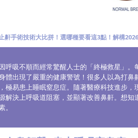
止鼾手術技術大比拼！選哪種要看這3點！解構202
因呼吸不順而經常驚醒人士的「終極救星」。
身體出現了嚴重的健康警號！很多人以為打鼻
，極易患上睡眠窒息症。隨著醫療科技進步，
源解決上呼吸道阻塞，並顯著改善鼻鼾。想知
素。