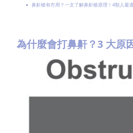
鼻鼾槍有冇用？一文了解鼻鼾槍原理！4類人最
為什麼會打鼻鼾？3 大原