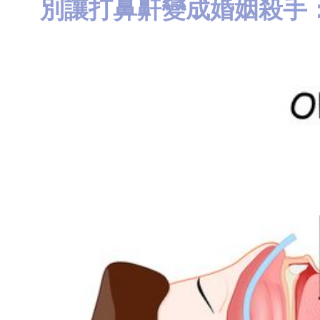
別讓打鼻鼾變成婚姻殺手
知
識
瘦
面
方
法
鼻
鼾
解
決
減
肥
全