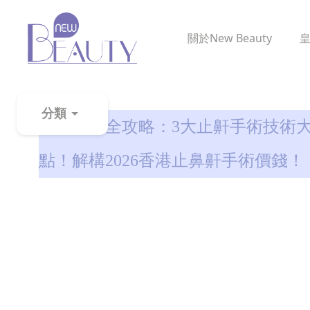
關於
New Beauty
鼻鼾解決
分類
鼻鼾手術全攻略：3大止鼾手術技術
粉
點！解構2026香港止鼻鼾手術價錢！
刺
黑
頭
百
科
美
白