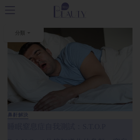
.
分類
粉
刺
黑
頭
百
科
美
白
鼻鼾解決
去
睡眠窒息症自我測試：S.T.O.P
斑