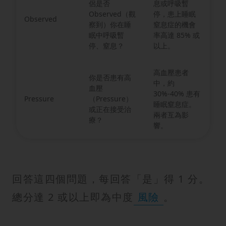
侶是否
息或呼吸暫
Observed（觀
停，患上睡眠
Observed
察到）你在睡
窒息症的機會
眠中呼吸暫
率高達 85% 或
停、窒息？
以上。
高血壓患者
你是否患有高
中，約
血壓
30%-40% 患有
Pressure
（Pressure）
睡眠窒息症。
或正在接受治
兩者互為影
療？
響。
回答這四個問題，每回答「是」得 1 分。
總分達 2 或以上即為中度
風險
。