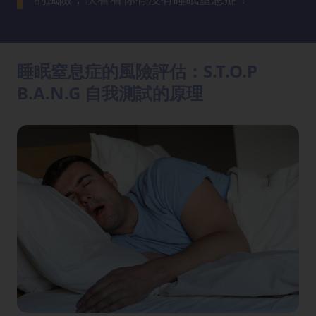
方
法
睡眠窒息症的風險評估：S.T.O.P
鼻
鼾
B.A.N.G 自我測試的原理
解
決
減
肥
全
攻
略
消
除
虎