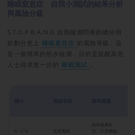
睡眠窒息症 自我小測試的結果分析
與風險分級
S.T.O.P B.A.N.G 自我檢測問卷的總分用
於劃分患上
睡眠窒息症
的風險等級。這
是一個簡單的初步檢測，目的是提醒高危
人士尋求進一步的
睡眠測試
。
患
總分
風險等級
醫學建議
症
率
保持健康生
0 - 2 分
低度風險
活，注意睡眠
約 