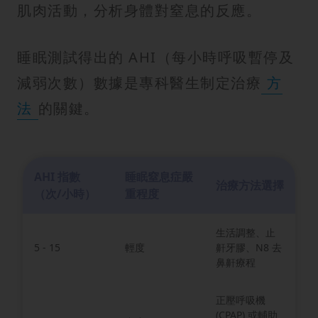
肌肉活動，分析身體對窒息的反應。
睡眠測試得出的 AHI（每小時呼吸暫停及
減弱次數）數據是專科醫生制定治療
方
法
的關鍵。
AHI 指數
睡眠窒息症嚴
治療方法選擇
（次/小時）
重程度
生活調整、止
5 - 15
輕度
鼾牙膠、N8 去
鼻鼾療程
正壓呼吸機
(CPAP) 或輔助