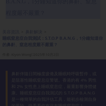
B.A.N.G，1分鐘知道你的鼻鼾、窒息
眼
袋
程度嚴不嚴重？
知
識
美容資訊
鼻鼾解決
>
>
生
睡眠窒息症自我測試：S.T.O.P B.A.N.G，1分鐘知道你
髮
的鼻鼾、窒息程度嚴不嚴重？
解
密
作者
:
Kiyon Wong
2025年10月2日
去
印
鼻鼾伴隨日間極度疲倦及睡眠時呼吸暫停，或
知
是阻塞性睡眠窒息症警號。香港約有 4% 男性
識
和 2% 女性患上睡眠窒息症，嚴重影響身體健
康。睡眠窒息症自我測試的 S.T.O.P B.A.N.G
瘦
是一種簡單的自我評估工具，能初步檢測自身
面
的風險，快看看你有沒有睡眠窒息症！