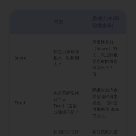
數據支持 (風
問題
險機會率)
習慣性鼻鼾
（Snore）的
你是否鼻鼾聲
人，患上睡眠
Snore
很大，吵到別
窒息症的機會
人？
率高出 3-5
倍。
睡眠窒息症會
你是否經常感
導致睡眠質素
到白天
Tired
極差，日間疲
Tired（疲倦）
倦機率達 80%
或睡眠不足？
或以上。
你的家人或伴
客觀觀察到窒