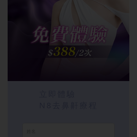
立即體驗
N8去鼻鼾療程