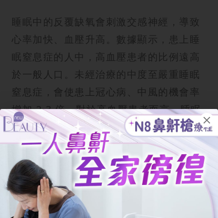
睡眠中的反覆缺氧會刺激交感神經，導致
心率加快、血壓升高。數據顯示，患上睡
眠窒息症的人中，高血壓患者的比例遠高
於一般人口。未經治療的中度至嚴重睡眠
窒息症，會使患上冠心病、中風的機會率
增加 2-3 倍。對於高血壓患者而言，睡眠
窒息症是一個必須解決的問題。
神經系統與精神狀態：記憶力、工
作與壓力
睡眠質素差會嚴重影響日間精神狀態。患