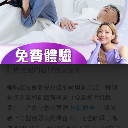
者會感到記憶力下降、專注力不集中，並
容易感到壓力和情緒低落。這不僅影響工
作表現，還會增加駕駛或操作機械時發生
公共場所意外的風險。研究指出，睡眠窒
息症患者的日間嗜睡情況，使他們發生交
通意外的機率增加 7 倍或以上。
內分泌問題與體重控制
睡眠窒息會影響身體的荷爾蒙分泌，特別
是胰島素和飢餓荷爾蒙（瘦素和胃飢餓
素）。這會使患者更難
控制體重
，增加
患上二型糖尿病的機會率。這也解釋了為