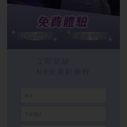
立即體驗
N8去鼻鼾療程