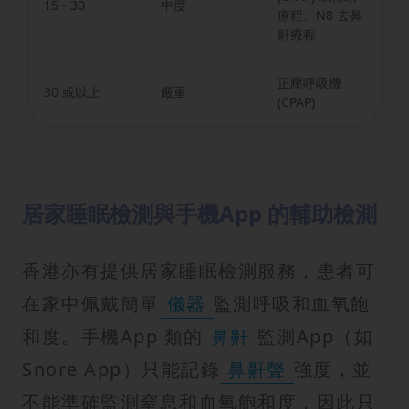
15 - 30
中度
療程、N8 去鼻
鼾療程
正壓呼吸機
30 或以上
嚴重
(CPAP)
居家睡眠檢測與手機App 的輔助檢測
香港亦有提供居家睡眠檢測服務，患者可
在家中佩戴簡單
儀器
監測呼吸和血氧飽
和度。手機App 類的
鼻鼾
監測App（如
Snore App）只能記錄
鼻鼾聲
強度，並
不能準確監測窒息和血氧飽和度，因此只