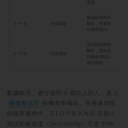
質素。
建議諮詢專科
3 - 4 分
中度風險
醫生，考慮進
約 
行睡眠測試。
必須諮詢專科
醫生，盡快進
5 - 8 分
高度風險
約
行睡眠測試以
確定情況。
數據顯示，總分達到 5 或以上的人，患上
睡眠窒息症
的機會率極高。在香港地區
的臨床應用中，S.T.O.P B.A.N.G 自我小
測試的敏感度（Sensitivity）可達 90%