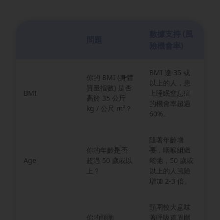
數據支持 (風
問題
險機會率)
BMI 達 35 或
你的 BMI (身體
以上的人，患
質量指數) 是否
BMI
上睡眠窒息症
高於 35 公斤
的機會率超過
kg / 公尺 m²？
60%。
隨著年齡增
你的年齡是否
長，咽喉組織
Age
超過 50 歲或以
鬆弛，50 歲或
上？
以上的人風險
增加 2-3 倍。
頸圍較大意味
你的頸圍
著呼吸道周圍