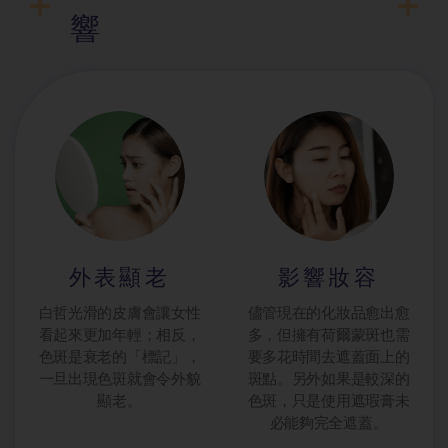
響
外表顯老
影響妝容
白哲光滑的皮膚會讓女性
儘管現在的化妝品愈出愈
看起來更加年輕；相反，
多，但擁有荷爾蒙斑也需
色斑是衰老的「標記」，
要多花時間去遮蓋面上的
一旦出現色斑就會令外貌
斑點。另外如果是較深的
顯老。
色斑，只是使用遮瑕膏未
必能夠完全遮蓋。