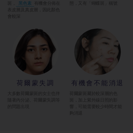
斑，
黑色素
有機會分佈在
態，又有「蝴蝶斑」稱號
表皮層及真皮層，因此顏色
會較深
荷爾蒙失調
有機會不能消退
大多數荷爾蒙斑的女士也伴
荷爾蒙斑屬於較深層的色
隨著內分泌、荷爾蒙失調等
斑，加上紫外線日照的影
的問題出現
響，可能需要較少時間才能
夠消退