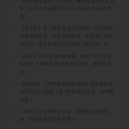
【皮秒激光效果】M22光子嫩膚是彩光的天花
板，去斑仲勁過皮秒激光？即看原理及9種功
效！
【老人斑】老人斑不是老人的專利，年紀輕輕
也有機會中招，令你老態盡現。不想老人斑悄
悄出現？接下來會詳細介紹老人斑成因、症
狀，還會教你預防方法，千萬不要錯過。
【祛斑】去斑方法終極攻略：解析5大常見色
斑成因 + 專業醫美/食療方法推介，重獲無瑕
肌！
【煙酰胺】【煙酰胺胺實戰攻略】想要神級美
白就用XX %濃度！跟A醇是最佳伴侶，跟果酸
相剋！
【雀斑】告別遺傳性雀斑：皮秒激光治療成
因、症狀與最佳淡斑方案！