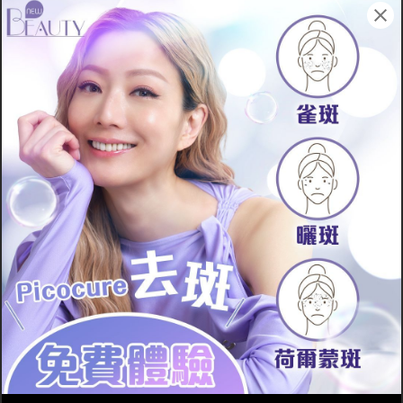
治療荷爾蒙斑的方
法
去斑膏
果酸療程
去斑膏是市售常見用來治療
另外一種治療荷爾蒙斑的療
荷爾蒙斑的藥品，去斑膏當
程是果酸，透過果酸加快皮
中含有能抑制皮膚黑色素生
膚更新過程，讓黑色素得以
長的功效，從而減淡色斑。
淡化，達到去荷爾蒙斑的效
不過外塗藥物只能在皮膚表
果。不過果酸有機會引致皮
層發揮作用，未能深入真皮
膚敏感，出現紅腫、脫皮，