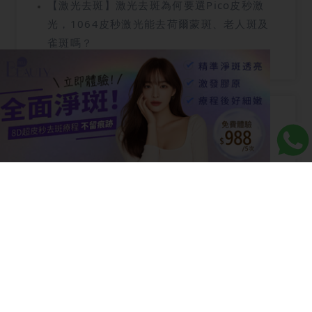
【激光去斑】激光去斑為何要選Pico皮秒激
光，1064皮秒激光能去荷爾蒙斑、老人斑及
雀斑嗎？
相關療程
R6 眼袋療程
S6 減肥療程
8D 去斑療程
N8 鼻鼾療程
T6 虎紋療程