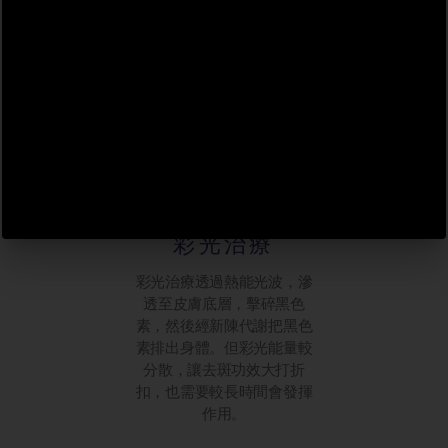
層，對於黑色素較深的荷爾
未必人人適合！
蒙斑，便未必有作用。
彩光治療
彩光治療透過熱能光波，滲
透至皮膚底層，擊碎黑色
素，然後經新陳代謝把黑色
素排出身體。但彩光能量較
分散，讓去斑功效大打折
扣，也需要較長時間會發揮
作用。