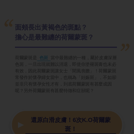
面頰長出黃褐色的斑點？
擔心是最難纏的荷爾蒙斑？
荷爾蒙斑是
色斑
當中最難纏的一種，屬於皮膚深層
色斑，一旦出現就難以消退，即使你塗褪斑膏也未必
有效，因此荷爾蒙斑讓女士「聞風喪膽」！荷爾蒙斑
常發作於懷孕婦女當中，也稱為「妊娠斑」，不如卻
並非只有懷孕女性才有，到底荷爾蒙斑有甚麼成因
呢？另外荷爾蒙斑有甚麼特徵和症狀呢？
還原白滑皮膚！6次K.O荷爾蒙
斑！