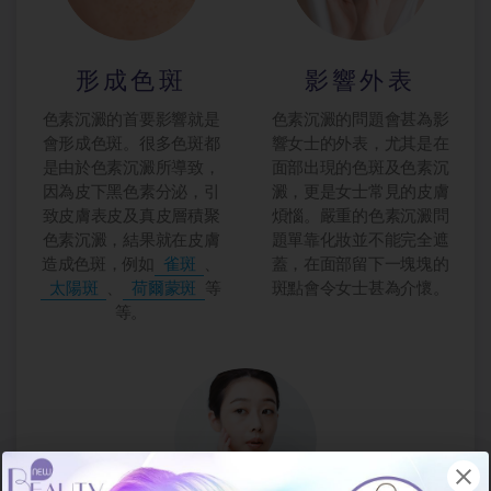
形成色斑
影響外表
色素沉澱的首要影響就是
色素沉澱的問題會甚為影
會形成色斑。很多色斑都
響女士的外表，尤其是在
是由於色素沉澱所導致，
面部出現的色斑及色素沉
因為皮下黑色素分泌，引
澱，更是女士常見的皮膚
致皮膚表皮及真皮層積聚
煩惱。嚴重的色素沉澱問
色素沉澱，結果就在皮膚
題單靠化妝並不能完全遮
造成色斑，例如
雀斑
、
蓋，在面部留下一塊塊的
太陽斑
、
荷爾蒙斑
等
斑點會令女士甚為介懷。
等。