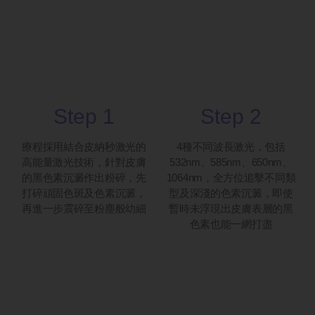
Step 1
Step 2
療程採用結合皮納秒激光的
4種不同波長激光，包括
高能量激光技術，針對皮膚
532nm、585nm、650nm、
的黑色素沉澱作出粉碎，先
1064nm，全方位追擊不同類
打碎頑固色斑及色素沉澱，
型及深淺的色素沉澱，即使
再進一步震碎至粉塵般幼細
暫時未浮現出皮膚表層的黑
色素也能一網打盡