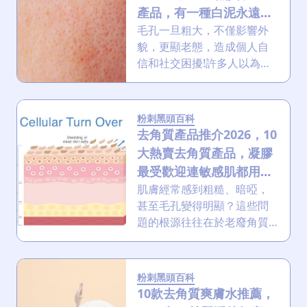
產品，有一種白泥永遠榜
上有名？
毛孔一旦粗大，不僅影響外
貌，更顯老態，造成個人自
信和社交困擾!許多人以為毛
孔一旦粗大便無法復原，但
這是迷思。雖然毛孔大小受
基因影響，但透過正確護膚
粉刺黑頭百科
和調整生活習慣，可以有效
去角質產品推介2026，10
縮小毛孔視覺效果，讓皮膚
大熱賣去角質產品，凝膠
看起來更細緻平滑。
最受歡迎連敏感肌都用
得？
肌膚經常感到粗糙、暗啞，
甚至毛孔變得明顯？這些問
題的根源往往在於老廢角質
的堆積。適當的去角質能幫
助肌膚重拾光澤，為後續保
養打下良好基礎。
粉刺黑頭百科
10款去角質爽膚水推薦，