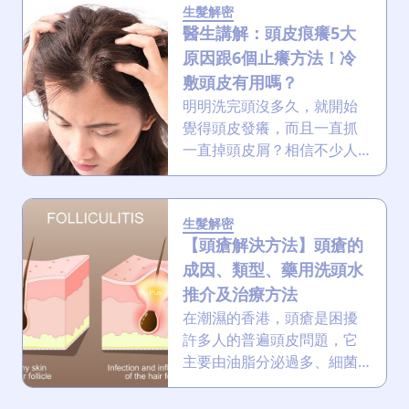
NG行為，並提供10款抗毛躁
生髮解密
產品推薦，給你解決方法，
醫生講解：頭皮痕癢5大
輕鬆讓毛躁髮質變好，重拾
原因跟6個止癢方法！冷
健康光澤！
敷頭皮有用嗎？
明明洗完頭沒多久，就開始
覺得頭皮發癢，而且一直抓
一直掉頭皮屑？相信不少人
都有過這種令人尷尬又困擾
的頭皮問題。本文將深入探
討頭皮發癢的原因，提供一
生髮解密
系列的改善方法、止癢洗頭
【頭瘡解決方法】頭瘡的
水推介及專業醫美頭皮護理
成因、類型、藥用洗頭水
療程，助你徹底擺脫頭皮痕
推介及治療方法
癢的困擾！
在潮濕的香港，頭瘡是困擾
許多人的普遍頭皮問題，它
主要由油脂分泌過多、細菌
感染及不當護理引起。要根
治就必須從源頭著手：選擇