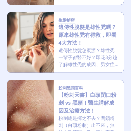
薄等都是脫髮初期的徵兆，
而男女症狀有別！立即點進
來看看你的脫髮嚴重程度又
生髮解密
如何補救！
遺傳性脫髮是雄性禿嗎？
原來雄性禿有得救，即看
4大方法！
遺傳性脫髮怎麼辦？雄性禿
一輩子都醫不好？即花3分鐘
了解雄性禿的成因、男女症
狀差異，並提供從生活習
慣、頭皮護理到藥物治療、
植髮手術的全面改善方案。
粉刺黑頭百科
【粉刺天書】白頭閉口粉
刺 vs 黑頭！醫生講解成
因及治療方法！
粉刺總是揮之不去？閉鎖粉
刺（白頭粉刺）出不來，無