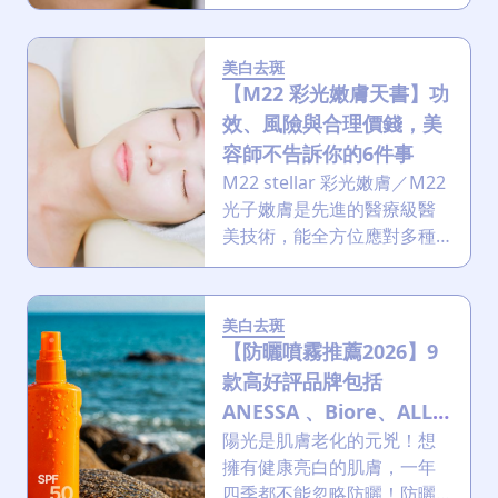
是怎麼來的，還有哪些超實
用的淡斑方法。從選對適合
自己的美白產品、養成日常
美白去斑
的好習慣，到尋求醫生的專
【M22 彩光嫩膚天書】功
業建議，一步步教你怎麼擺
效、風險與合理價錢，美
脫煩人的色斑！
容師不告訴你的6件事
M22 stellar 彩光嫩膚／M22
光子嫩膚是先進的醫療級醫
美技術，能全方位應對多種
肌膚問題，在香港醫美界備
受推崇。它憑藉高安全性與
顯著療效，成為許多人追求
美白去斑
完美肌膚的首選。本文將深
【防曬噴霧推薦2026】9
入探討M22的原理、功效、
款高好評品牌包括
適用人群與風險！
ANESSA 、Biore、ALLIE
等成分大比拼＋正確用法
陽光是肌膚老化的元兇！想
擁有健康亮白的肌膚，一年
四季都不能忽略防曬！防曬