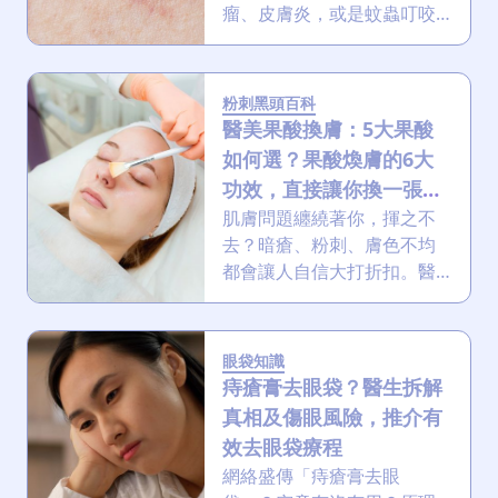
瘤、皮膚炎，或是蚊蟲叮咬
引起的？別擔心！本文將為
您解開皮膚出現紅點的謎
團，讓您對皮膚問題不再一
粉刺黑頭百科
知半解，及早應對！
醫美果酸換膚：5大果酸
如何選？果酸煥膚的6大
功效，直接讓你換一張
臉！
肌膚問題纏繞著你，揮之不
去？暗瘡、粉刺、膚色不均
都會讓人自信大打折扣。醫
美果酸換膚，以其顯著改善
膚質的效果備受矚目！想告
別瑕疵以迎接健康光采？這
眼袋知識
篇文章將帶你深入了解醫美
痔瘡膏去眼袋？醫生拆解
果酸換膚的種類、用法、功
真相及傷眼風險，推介有
效與步驟，助你做出最明智
效去眼袋療程
的選擇！
網絡盛傳「痔瘡膏去眼