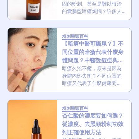
固的粉刺、甚至是難以根治
瘡，淡化暗瘡印。
的囊腫型暗瘡煩惱？許多人
認為A酸是終極武器，正所謂
「是藥三分毒」，由於A酸的
副作用很猛，必須皮膚科醫
粉刺黑頭百科
生處立，也令許多人對這
【暗瘡中醫可斷尾？】不
「仙丹」卻步！一起看A酸家
同位置的暗瘡代表什麼身
族的作用機制、如何獲得，
體問題？中醫說痘痘與脾
到外用和口服的詳細指南！
胃有關
暗瘡久治不癒，原來是因為
身體內部失衡？不同位置的
暗瘡又代表了什麼健康問
題？本文從中醫角度深入探
討暗瘡的成因，揭示其與臟
腑、飲食及情緒的關聯，還
粉刺黑頭百科
提供詳盡的中醫治療與調理
杏仁酸的濃度要如何選？
指南，助你從根源上解決暗
從濃度、去黑頭粉刺功效
瘡！
到正確使用方法