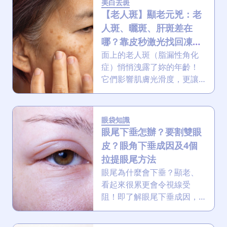
美白去斑
方
映出身體問題嗎？這篇文章
【老人斑】顯老元兇：老
法
將帶領你深入了解黑眼圈的
人斑、曬斑、肝斑差在
成因、類型以及各種改善黑
哪？靠皮秒激光找回凍齡
眼圈的有效方法！
鼻
美肌！
面上的老人斑（脂漏性角化
鼾
症）悄悄洩露了妳的年齡！
解
它們影響肌膚光滑度，更讓
決
妝容大打折扣。本文深度解
析紫外線與內分泌如何加速
減
老人斑形成。我們將為您提
眼袋知識
肥
供最專業的預防、分辨與解
眼尾下垂怎辦？要割雙眼
全
決攻略，助你高效找回緊緻
皮？眼角下垂成因及4個
攻
透亮、淨白無瑕的膚質。
拉提眼尾方法
略
眼尾為什麼會下垂？顯老、
看起來很累更會令視線受
消
阻！即了解眼尾下垂成因，
除
從拉提眼霜、化妝技巧到醫
虎
美療程，包括HIFU、射頻緊