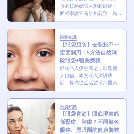
無的紋路總讓人聯想翩翩！
面相學說它關乎桃花運、異
性緣、朋友及人緣，而美容
界則視其為初老徵兆。究
竟，這道紋路是好是壞？若
眼袋知識
果嫌其太顯老又該如何去除
【眼袋預防】去眼袋不一
眼紋？
定要開刀！5方法自然消
除眼袋+醫美療程
眼袋令人疲憊顯老，影響個
人自信。本文深入探討成
因，提供從生活習慣到醫美
療程的全方位解決方案，助
您重拾年輕明亮雙眸。
眼袋知識
【眼袋青筋】眼底現青筋
係腎虛、脾虛？不同顏色
眼袋、黑眼圈的健康警號