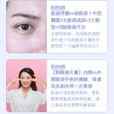
合適的洗髮水、改善生活習
眼袋知識
慣，並在情況嚴重時尋求專
眼袋浮腫vs假眼袋？中西
業醫療協助。
醫講3大眼袋成因+3大類
型+消除眼袋方法
水腫型眼袋、泡泡眼的成因
是什麼？你的眼袋又屬於什
麼類型？小編將帶你深入了
解眼袋的種種，從形成原
因、類型，到居家急救消
腫、飲食習慣、中醫排濕利
眼袋知識
尿的茶療，再到去眼袋醫美
【割眼袋天書】內開vs外
療程，提供全方位的解決方
開眼袋手術的價錢、後遺
案，助你告別泡泡眼！
症及副作用一次看清
眼袋不僅是眼周贅肉，更影
響整體氣質與精神面貌，讓
人看起來比實際年齡更顯
老。雖然許多護膚品和醫美