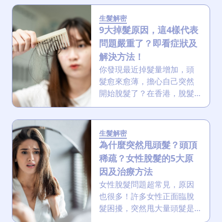
方式，包括生髮藥、生髮水
跟激光生髮醫美療程，文末
生髮解密
更有獨家試做優惠！
9大掉髮原因，這4樣代表
問題嚴重了？即看症狀及
解決方法！
你發現最近掉髮量增加，頭
髮愈來愈薄，擔心自己突然
開始脫髮了？在香港，脫髮
問題愈來愈普遍了，即深入
了解9大掉髮原因及改善方
法，文末更有生髮療程試做
生髮解密
優惠！
為什麼突然甩頭髮？頭頂
稀疏？女性脫髮的5大原
因及治療方法
女性脫髮問題超常見，原因
也很多！許多女性正面臨脫
髮困擾，突然甩大量頭髮是
氣血、荷爾蒙還是節食減肥