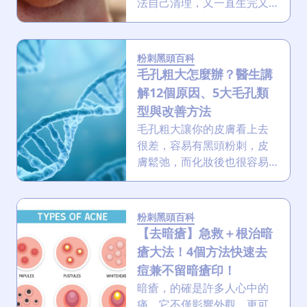
法自己清理，又一直生完又
生？嚴重影響外觀、自信與
心情？別讓它再困擾你！本
文提供最科學的粉刺解決方
粉刺黑頭百科
案，從成因、種類到護理與
毛孔粗大怎麼辦？醫生講
預防，助你擺脫「面子危
解12個原因、5大毛孔類
機」！
型與改善方法
毛孔粗大讓你的皮膚看上去
很差，容易有黑頭粉刺，皮
膚鬆弛，而化妝後也很容易
卡粉？小編太明白毛孔粗大
的痛處了！油性皮膚者、毛
孔粗大的人要注意了，小編
粉刺黑頭百科
就帶大家深入了解毛孔粗大
【去暗瘡】急救＋根治暗
的成因、類型，更會提供一
瘡大法！4個方法快速去
系列居家護理、醫美療程與
痘兼不留暗瘡印！
生活習慣調整的建議，一起
暗瘡，的確是許多人心中的
由內而外，告別毛孔粗大！
痛。它不僅影響外觀，更可