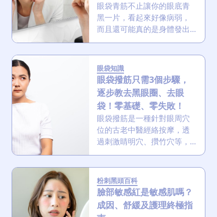
眼袋青筋不止讓你的眼底青
黑一片，看起來好像病弱，
而且還可能真的是身體發出
的警號？想擺脫這種揮之不
去的青紫「黑眼圈」嗎？這
篇文章將帶您深入了解眼袋
眼袋知識
青筋背後隱藏的秘密，從根
眼袋撥筋只需3個步驟，
本改善身體的健康問題！
逐步教去黑眼圈、去眼
袋！零基礎、零失敗！
眼袋撥筋是一種針對眼周穴
位的古老中醫經絡按摩，透
過刺激睛明穴、攢竹穴等，
能有效促進眼周血液循環，
放鬆眼部肌肉，從而改善眼
部疲勞，並有助於緩解眼袋
粉刺黑頭百科
與黑眼圈問題，讓雙眼重現
臉部敏感紅是敏感肌嗎？
神采！
成因、舒緩及護理終極指