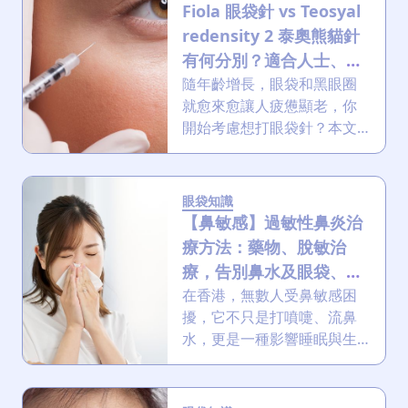
類型眼袋也有這3種有效的醫
Fiola 眼袋針 vs Teosyal
美解決方案！
redensity 2 泰奧熊貓針
有何分別？適合人士、功
效及副作用
隨年齡增長，眼袋和黑眼圈
就愈來愈讓人疲憊顯老，你
開始考慮想打眼袋針？本文
為你解析涵蓋泰奧熊貓針
（teosyal redensity 2）與
fiola eyebag 眼袋針等針劑
眼袋知識
的原理、效果、副作用及術
【鼻敏感】過敏性鼻炎治
後護理，助你了解如何緊緻
療方法：藥物、脫敏治
眼周，對抗眼周老化！
療，告別鼻水及眼袋、黑
眼圈
在香港，無數人受鼻敏感困
擾，它不只是打噴嚏、流鼻
水，更是一種影響睡眠與生
活的慢性疾病。想徹底解
決？本文深入剖析過敏性鼻
炎的成因、症狀與治療方