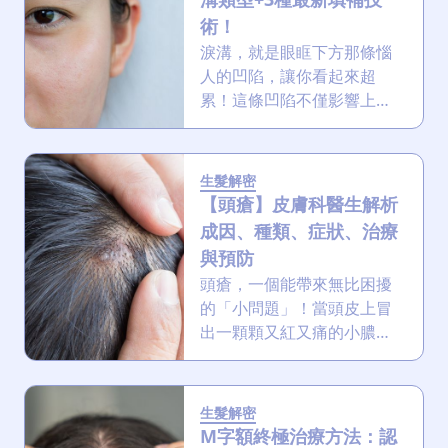
脹。立即了解眼腫的成因、
術！
症狀與急救舒緩方法！
淚溝，就是眼眶下方那條惱
人的凹陷，讓你看起來超
累！這條凹陷不僅影響上
妝，更讓你直接老了好幾
歲。想擺脫「老態龍鍾」？
注射透明質酸去撐起淚溝行
生髮解密
嗎？行的，來一起了解淚溝
【頭瘡】皮膚科醫生解析
成因原因、類型以及各種有
成因、種類、症狀、治療
效的淚溝改善方法，文末更
與預防
有醫美療程的試做優惠！
頭瘡，一個能帶來無比困擾
的「小問題」！當頭皮上冒
出一顆顆又紅又痛的小膿
包，不僅大大影響外觀，更
可能令你不想社交！這篇文
章就是你的救星！將為您提
生髮解密
供一份全面的「頭瘡攻
M字額終極治療方法：認