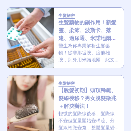
令身體出了問題？即自我檢
查，6種中醫養髮茶飲及湯
生髮解密
水，令你頭髮愈喝愈多、愈
生髮藥物的副作用！新髮
飲愈靚！
靈、柔沛、波斯卡、落
建、適尿通、米諾地爾有
何分別？
醫生為你專業解析生髮藥
物！從非那甾胺、度他雄
胺，到外用米諾地爾，此文
為你詳細剖析各類生髮藥物
的原理、效果與副作用，助
你更懂得如何解決脫髮困
生髮解密
擾，文末更有獨家優惠！
【脫髮初期】頭頂稀疏、
髮線後移？男女脫髮徵兆
＋解決辦法！
輕微的髮際線後移、髮際線
不變但髮量開始變稀疏、分
髮線輕微變寬，整體髮量變