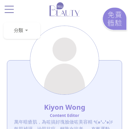
.
分類
粉
刺
黑
頭
百
科
美
白
Kiyon Wong
去
Content Editor
斑
萬年暗瘡肌，為咗搞好塊臉做咗美容精 ٩(๑❛ᴗ❛๑)۶
乾肌補濕、油肌抗痘、輕熟女抗老...... 有氧運動