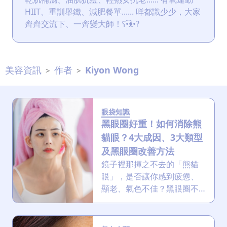
眼
HIIT、重訓舉鐵、減肥餐單...... 咩都識少少，大家
袋
齊齊交流下、一齊變大師！ʕ•͡ᴥ•ʔ
知
識
美容資訊
作者
Kiyon Wong
>
>
生
髮
解
眼袋知識
密
黑眼圈好重！如何消除熊
貓眼？4大成因、3大類型
去
及黑眼圈改善方法
印
鏡子裡那揮之不去的「熊貓
知
眼」，是否讓你感到疲憊、
識
顯老、氣色不佳？黑眼圈不
僅影響外觀，更可能反映出
瘦
你的生活習慣和健康狀況。
面
黑眼圈的成因有什麼？會反