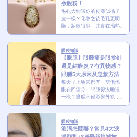
妝脫粉！
要幫你養成無瑕健康肌！
毛孔大到讓你的皮膚似橘子
皮一樣？化妝之後毛孔更明
顯，妝效很醜！其實在濕熱
的香港氣候下，毛孔粗大是
很普遍的問題！但好消息
是，透過正確的知識和適合
眼袋知識
的收毛孔方法，我們可以有
【眼腫】眼腫痛是眼挑針
效地改善毛孔粗大，回復健
還是結膜炎？有異物感？
康緊緻的肌膚！
眼腫5大原因及急救方法
每天早上醒來都有一雙泡泡
眼在回望你，眼腫得沒睡過
一樣？眼腫不僅影響外觀，
更可能反映出身體正在發出
健康警訊。眼腫的成因多
樣，從單純的生活習慣到潛
眼袋知識
在的健康問題，都可能導致
淚溝怎麼辦？常見4大淚
眼部皮膚組織出現異常的腫
溝類型+3種最新填補技