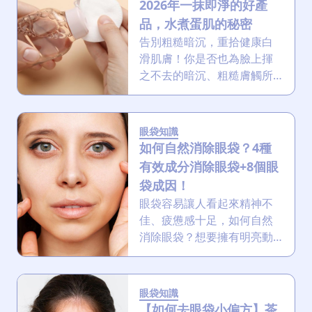
2026年一抹即淨的好產
品，水煮蛋肌的秘密
告別粗糙暗沉，重拾健康白
滑肌膚！你是否也為臉上揮
之不去的暗沉、粗糙膚觸所
困擾？角質層的堆積不僅讓
肌膚失去光澤，更阻礙了後
續保養品的吸收。去角質是
眼袋知識
重煥肌膚活力的關鍵步驟，
如何自然消除眼袋？4種
而溫和有效的去角質爽膚
有效成分消除眼袋+8個眼
水，便是最方便及理想選
袋成因！
擇。
眼袋容易讓人看起來精神不
佳、疲憊感十足，如何自然
消除眼袋？想要擁有明亮動
人的雙眸嗎？本文將深入探
討眼袋成因，並提供一系列
消除眼袋的自然方法，助你
眼袋知識
擺脫眼袋問題，重拾年輕自
【如何去眼袋小偏方】茶