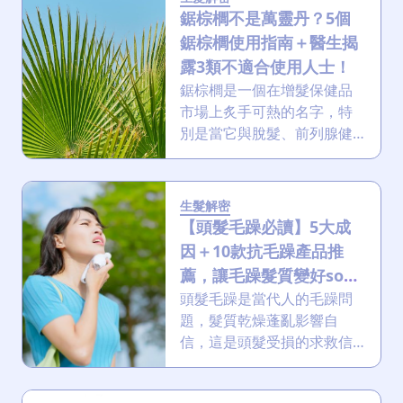
脫髮洗頭水資訊，還是想從
鋸棕櫚不是萬靈丹？5個
飲食方面著手改善，本文都
鋸棕櫚使用指南＋醫生揭
能提供實用建議！
露3類不適合使用人士！
鋸棕櫚是一個在增髮保健品
市場上炙手可熱的名字，特
別是當它與脫髮、前列腺健
康等問題聯繫在一起時。許
多人將其視為解決男性脫髮
的天然救星，但鋸棕櫚提取
生髮解密
物真的有如此神奇的功效
【頭髮毛躁必讀】5大成
嗎？這篇文章將帶你深入了
因＋10款抗毛躁產品推
解鋸棕櫚的真正面貌，從科
薦，讓毛躁髮質變好so
學角度解析其作用原理，並
easy！
頭髮毛躁是當代人的毛躁問
破除坊間的迷思，文章最後
題，髮質乾燥蓬亂影響自
還有獨家的生髮療程優惠大
信，這是頭髮受損的求救信
放送！別錯過了！
號！本文將為你徹底解析頭
髮毛躁的原因、糾正6大護髮