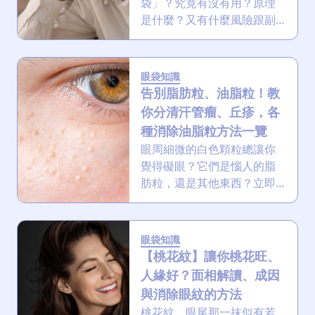
袋」？究竟有沒有用？原理
是什麼？又有什麼風險跟副
作用？本文不止揭露痔瘡膏
的真相與風險，並提供更安
全有效的醫美療程方案，助
眼袋知識
你擺脫泡泡眼、水腫眼袋、
告別脂肪粒、油脂粒！教
眼腫及熊貓眼，文末更有獨
你分清汗管瘤、丘疹，各
家去眼袋療程優惠！
種消除油脂粒方法一覽
眼周細微的白色顆粒總讓你
覺得礙眼？它們是惱人的脂
肪粒，還是其他東西？立即
教你分辨脂肪粒、粟丘疹和
汗管瘤，並提供從預防到消
除的全方位攻略，讓你的肌
眼袋知識
膚重現平滑光彩，不再被這
【桃花紋】讓你桃花旺、
些小東西困擾！
人緣好？面相解讀、成因
與消除眼紋的方法
桃花紋，眼尾那一抹似有若