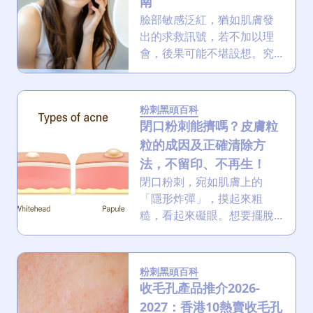
南
臉部敏感泛紅，猶如肌膚發
出的求救訊號，若不加以理
會，後果可能不堪設想。究
竟是什麼原因導致這類常見
的皮膚問題？我們又該如何
有效舒緩與預防？以下將深
粉刺黑頭百科
入探討，助你找到解決方
閉口粉刺能擠嗎？皮膚粒
案！
粒的成因及正確清除方
法，不留印、不再生！
閉口粉刺，宛如肌膚上的
「隱形炸彈」，摸起來粗
糙，看起來礙眼。想要擺脫
這些惱人的小東西？從了解
成因到對症下藥，這篇攻略
一次講清楚，韓國產品會特
粉刺黑頭百科
別好用嗎？
收毛孔產品推介2026-
2027：香港10熱賣收毛孔