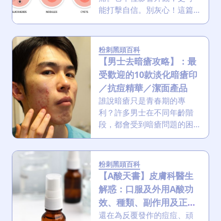
能打擊自信。別灰心！這篇
文章將帶領你深入了解暗瘡
的成因、提供經科學驗證的
去暗瘡方法，以及預防暗瘡
粉刺黑頭百科
印的秘訣，讓你告別暗瘡困
【男士去暗瘡攻略】：最
擾，重拾健康肌膚，散發自
受歡迎的10款淡化暗瘡印
信光采！
／抗痘精華／潔面產品
誰說暗瘡只是青春期的專
利？許多男士在不同年齡階
段，都會受到暗瘡問題的困
擾。想要告別痘痘肌，重拾
清爽自信的型男形象，就必
須正視暗瘡成因，並採取有
粉刺黑頭百科
效的解決方案。這篇文章將
【A酸天書】皮膚科醫生
深入探討男士去暗瘡的各個
解惑：口服及外用A酸功
面向，從飲食、生活習慣到
效、種類、副作用及正確
護膚成分，再到專業醫學美
用法
還在為反覆發作的痘痘、頑
容療程，助你全方位擊退暗