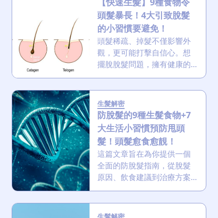
【快速生髮】9種食物令
自信滿滿！準備好了嗎？一
多少？怎樣先算髮量少？教
起往下看吧！
頭髮暴長！4大引致脫髮
你自我檢測 正常的掉髮其實
的小習慣要避免！
是頭髮健康的一部分。我們
頭髮稀疏、掉髮不僅影響外
的頭髮有自己的生長週期，
觀，更可能打擊自信心。想
從生長期、退化期到休止
擺脫脫髮問題，擁有健康的
期，完成使命後便會自然脫
頭髮，快速生髮便是關鍵。
落。一般來說，一個健康的
本文將深入探討各種快速生
人每天掉髮量在50到100根之
髮的方法、日常習慣與飲
間都屬於正常範圍，這是毛
生髮解密
食，助你重拾豐盈秀髮，展
防脫髮的9種生髮食物+7
囊新陳代謝的自然現象，不
現健康自信。告別頭髮分線
用過度緊張。然而，當掉髮
大生活小習慣預防甩頭
日益明顯的煩惱！
量明顯超過這個數字，或者
髮！頭髮愈食愈靚！
發現以下幾個徵兆時，就要
這篇文章旨在為你提供一個
注意了：洗頭時掉的頭髮堵
全面的防脫髮指南，從脫髮
塞排水孔且髮量比以前多了
原因、飲食建議到治療方案
一大把、早上醒來枕頭上留
和預防策略，助你了解和解
下了大量的頭髮、梳頭時梳
決脫髮問題，重拾豐盈秀
子上的頭髮多到讓你吃驚。
髮。無論你是想了解更多防
生髮解密