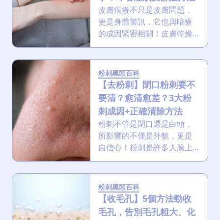
皮膚痕癢不只是皮膚問題，
更是身體警訊，它也與暗瘡
的成因緊密相關！皮膚乾燥
可能因乾燥、過敏或肝臟問
題引起，而本文深入剖析其
定義與成因，並提供有效的
粉刺黑頭百科
舒緩、預防及解決方案，助
【去粉刺】閉口粉刺要不
您告別痕癢與暗瘡的雙重困
要清？愈清愈差？3大粉
擾！
刺成因+正確清除方法
粉刺不管是閉口還是白頭，
所影響的不僅是外貌，更是
自信心！粉刺是許多人臉上
揮之不去的煩惱，一旦大爆
發更會變成毛囊炎！別擔
心，這篇文章將為你提供最
粉刺黑頭百科
全面的去粉刺指南，從成
【收毛孔】5個方法勁收
因、種類到正確去粉刺步
毛孔，告別毛孔粗大、化
驟，再到居家護理建議，誓