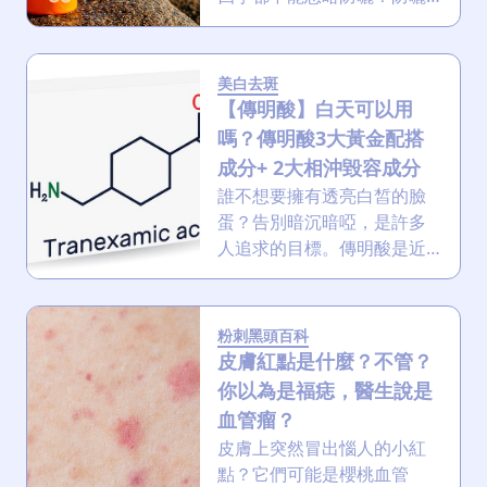
噴霧方便又清爽，可方便對
付香港的炎夏，因此愈來愈
受歡迎！那防曬噴霧可以噴
美白去斑
在頭髮上嗎？噴霧成分要怎
【傳明酸】白天可以用
樣選才不致痘？
嗎？傳明酸3大黃金配搭
成分+ 2大相沖毀容成分
誰不想要擁有透亮白皙的臉
蛋？告別暗沉暗啞，是許多
人追求的目標。傳明酸是近
年來備受矚目的美白成分，
溫和又有效，不易導致爛面
因此廣受歡迎！本文將深入
粉刺黑頭百科
剖析傳明酸的美白功效、作
皮膚紅點是什麼？不管？
用原理，並提供正確的傳明
你以為是福痣，醫生說是
酸使用指南，助你解鎖亮白
血管瘤？
肌膚！
皮膚上突然冒出惱人的小紅
點？它們可能是櫻桃血管