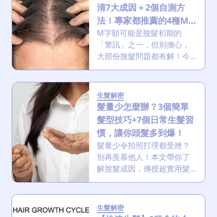
略」，從定義、成因、種
清7大成因＋2個自測方
類、症狀到治療與預防方
法！專家都推薦的4種M
法，助您從根本上解決頭瘡
字額治療方式，從此不為
M字額可能是脫髮初期的
問題，重拾健康的頭皮！
「警訊」之一，但別擔心，
脫髮煩惱！
大部份脫髮問題都有解！今
天我們就來聊聊什麼是M字
額，到底M字額成因是什
麼？如何知道自己有自先天
生髮解密
性M字額？日常生活中有哪
髮量少怎麼辦？3個簡單
些簡單又有效的生髮方法可
髮型技巧+7個日常生髮習
以改善脫髮情況？無論是清
慣，讓你頭髮多到爆！
潔保養、飲食調整，還是生
髮量少令拍照打理都受挫？
活習慣的小改變，只要掌握
別再羨慕他人！本文帶你了
對的方法，就有機會「重奪
解脫髮成因，傳授超實用髮
濃密髮線」！記得看到最
型技巧、護理及治療方法，
後，還有特別的「小驚喜」
助你擺脫稀疏惡夢。文末附
分享給大家，讓你用最簡單
送獨家生髮療程限定優惠，
的方式重新擁有健康髮量，
生髮解密
切勿錯過！ 正常掉髮數量是