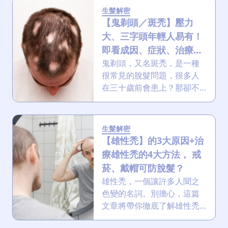
紋
膚及內窺鏡提眉等，助你擺
生髮解密
脫下垂的眼角！
【鬼剃頭／斑禿】壓力
大、三字頭年輕人易有！
即看成因、症狀、治療與
預防方法
鬼剃頭，又名斑禿，是一種
很常見的脫髮問題，很多人
在三十歲前會患上？那卻不
是年輕人的「專利」。本文
深入解析其成因、症狀與治
療方法，文末更有獨家生髮
生髮解密
護髮療程優惠！
【雄性禿】的3大原因+治
療雄性禿的4大方法， 戒
菸、戴帽可防脫髮？
雄性禿，一個讓許多人聞之
色變的名詞。別擔心，這篇
文章將帶你徹底了解雄性禿
的成因、症狀以及各種治療