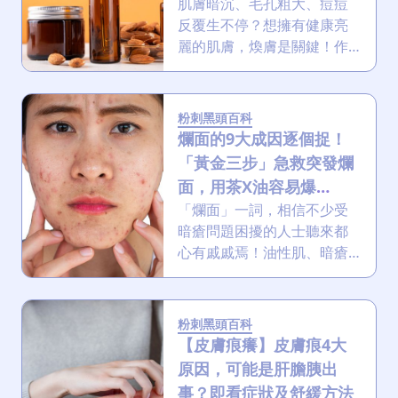
肌膚暗沉、毛孔粗大、痘痘
反覆生不停？想擁有健康亮
麗的肌膚，煥膚是關鍵！作
為全膚質都適用的杏仁酸，
杏仁酸的濃度怎樣選？用杏
仁酸的頻率？用杏仁酸會爛
粉刺黑頭百科
面嗎？一起來探討杏仁酸的
爛面的9大成因逐個捉！
原理、功效、適用膚質、使
「黃金三步」急救突發爛
用方法及注意事項，助你去
面，用茶X油容易爆
痘去黑頭粉刺！
瘡？！
「爛面」一詞，相信不少受
暗瘡問題困擾的人士聽來都
心有戚戚焉！油性肌、暗瘡
肌加敏感肌，一年讓你爛面N
次？救星來了！本文將深入
探討爛面的成因、護膚常見
粉刺黑頭百科
誤區，並提供一套完整的治
【皮膚痕癢】皮膚痕4大
療及預防方案，替你的肌膚
原因，可能是肝膽胰出
「健身」增加健康！
事？即看症狀及舒緩方法