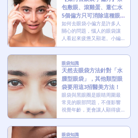
信！
包敷眼、滾雞蛋、薏仁水
5個偏方只可消除這種眼
袋，其他都不行？
如何去眼袋小偏方是許多人
關心的問題，惱人的眼袋讓
人看起來疲憊又顯老。小編
將帶你深入了解眼袋的成
因，並提供5大有效去眼袋及
預防眼袋的方案，讓你從根
眼袋知識
本上消除眼袋，重現明亮雙
天然去眼袋方法針對「水
眸！
腫型眼袋」，其他類型眼
袋要用這3招醫美方法！
眼袋與黑眼圈是眼睛周圍最
常見的眼部問題，不僅影響
視覺年齡，更會讓人顯得疲
憊無神！你想找天然去眼袋
方法，但是天然去眼袋方法
多為水腫型眼袋而設？其他
眼袋知識