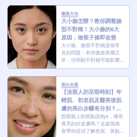
療程號稱能改善，但對脂肪
型眼袋效果有限。眼袋手術
瘦面方法
能從根本上移除多餘脂肪與
大小臉怎辦？教你調整臉
鬆弛眼皮，來讓我們看看割
型不對稱！大小臉的6大
眼袋手術的利弊吧！
原因，做筷子操即改善
大小臉、臉部不對稱是很常
見的問題，有些微差異屬正
常，但明顯不對稱可能影響
顏值，讓你歪嘴又歪鼻！即
看大小臉的6大成因，用4個
簡單測試自測你的左右臉對
美白去斑
不對稱，還教你改善大小臉
【淡斑人的至暗時刻】年
的方法。
輕肌、初老肌及醫美後肌
膚的美白步驟有分別？做
錯隨時毀容！
想跟臉上的斑點說Bye，擁有
透亮的好皮膚嗎？這篇指南
會帶你從頭了解色斑、斑點