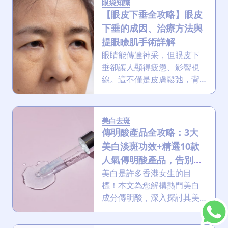
眼袋知識
法，助你從根源上告別鼻
【眼皮下垂全攻略】眼皮
炎，揮別鼻敏感引起的黑眼
下垂的成因、治療方法與
圈及眼袋！
提眼瞼肌手術詳解
眼睛能傳達神采，但眼皮下
垂卻讓人顯得疲憊、影響視
線。這不僅是皮膚鬆弛，背
後成因複雜。本文將全面解
析眼皮下垂的類型與成因，
並詳述提眼瞼肌手術等治療
美白去斑
方法，助您恢復年輕外觀與
傳明酸產品全攻略：3大
自信！
美白淡斑功效+精選10款
人氣傳明酸產品，告別色
斑
美白是許多香港女生的目
標！本文為您解構熱門美白
成分傳明酸，深入探討其美
白原理及美白功效，並嚴選
香港10大高人氣傳明酸保養