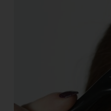
知
識
瘦
面
方
法
鼻
鼾
解
決
減
肥
全