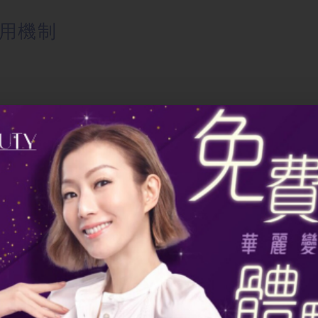
用機制
合機制，釋放生長因子（EGF、PDGF、VEGF）並
地爾、肽類）滲透率，可提高活性成分對毛囊的直接作
升毛囊周邊血液供應與氧氣、營養輸送。