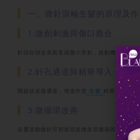
一、微針滾輪生髮的原理及作
1.微創刺激與傷口癒合
針頭在頭皮表面造成微小穿刺，啟動機體的傷口癒
2.針孔通道與精華導入
開啟頭皮微通道，增進外塗
生髮
精華（如米諾
3.微循環改善
反覆滾動微針可刺激頭皮微血管擴張與新生，提