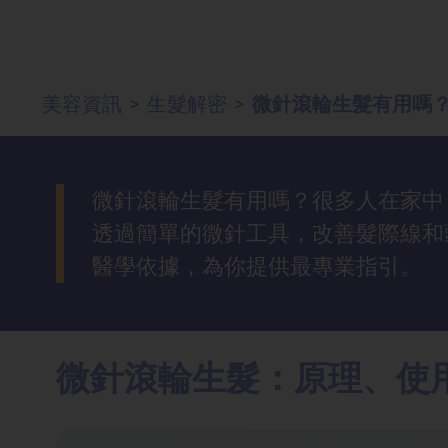
去
斑
美容資訊
生髮解密
微針滾輪生髮有用嗎
>
>
眼
袋
知
識
微針滾輪生髮有用嗎？很多人在家中
透過簡單的微針工具，改善髮際線和
生
醫學依據，為你提供最專業指引。
髮
解
密
微針滾輪生髮：原理、使
去
印