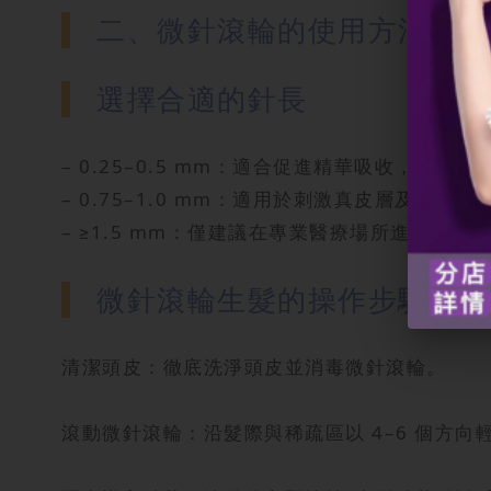
二、微針滾輪的使用方法與頻
選擇合適的針長
– 0.25–0.5 mm：適合促進精華吸收，每週2–
– 0.75–1.0 mm：適用於刺激真皮層及毛囊，
– ≥1.5 mm：僅建議在專業醫療場所進行，每
微針滾輪生髮的操作步驟
清潔頭皮：徹底洗淨頭皮並消毒微針滾輪。
滾動微針滾輪：沿髮際與稀疏區以 4–6 個方向輕