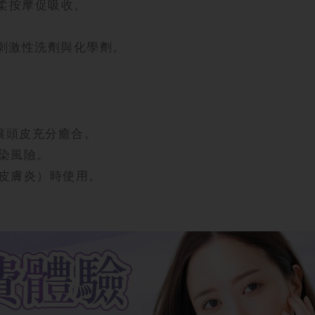
柔按摩促吸收。
用刺激性洗劑與化學劑。
，讓頭皮充分癒合。
染風險。
皮膚炎）時使用。