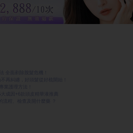
法 全面剷除脫髮危機！
絲不再糾纏，好頭髮從好梳開始！
招專業護理方法！
大成因+6款頭皮精華液推薦
的流程、檢查及開什麼藥 ？