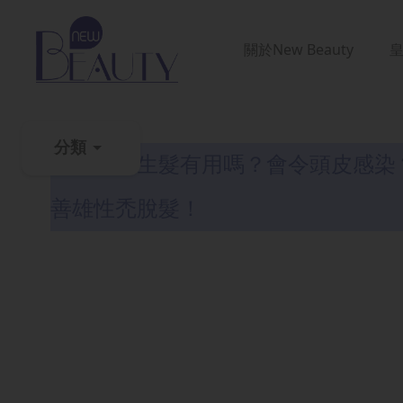
關於
New Beauty
生髮解密
分類
微針滾輪生髮有用嗎？會令頭皮感染
粉
善雄性禿脫髮！
刺
黑
頭
百
科
美
白