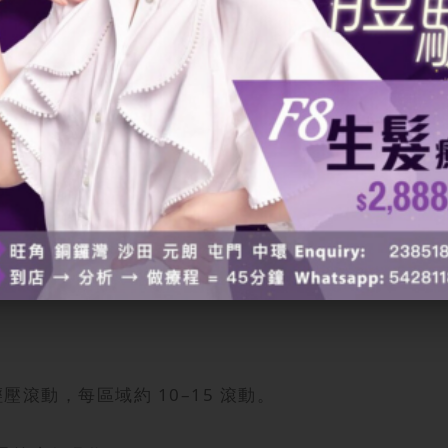
率
3次；
每週1次；
月1次。
壓滾動，每區域約 10–15 滾動。