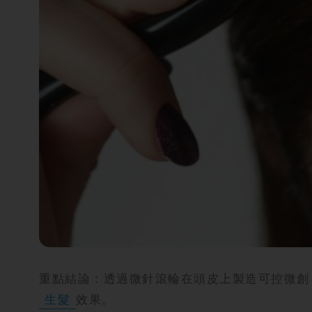
攻
略
消
除
虎
紋
重點結論：透過微針滾輪在頭皮上製造可控微創
生髮
效果。