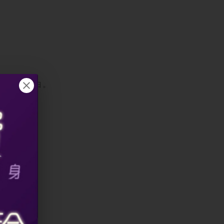
增生膠原蛋白。
用。