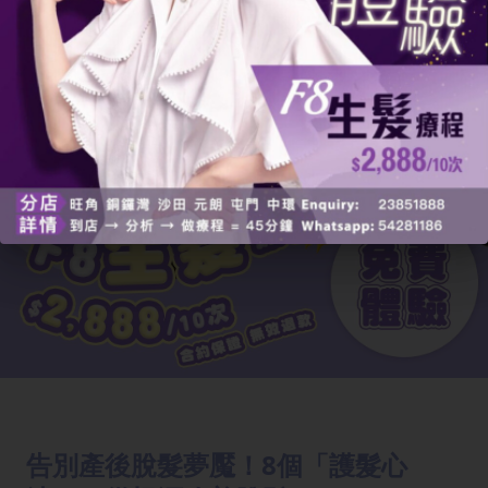
告別產後脫髮夢魘！8個「護髮心