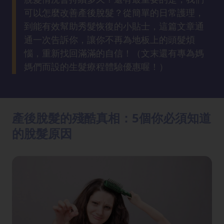
方
可以怎麼改善產後脫髮？從簡單的日常護理，
法
到能有效幫助秀髮恢復的小貼士，這篇文章通
通一次告訴你，讓你不再為地板上的頭髮煩
鼻
惱，重新找回滿滿的自信！（文末還有專為媽
鼾
媽們而設的生髮療程體驗優惠喔！）
解
決
減
產後脫髮的殘酷真相：5個你必須知道
肥
的脫髮原因
全
攻
略
消
除
虎