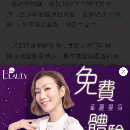
• 髮絲變幼細：髮質開始失去韌性與光
澤，從原本的健康粗黑髮，逐漸變成
細軟
髮
，甚至容易斷裂，缺乏生命力。
• 局部頭皮明顯裸露：尤其是頭頂區域，
隨著頭髮數量減少，原本被髮絲覆蓋的頭
皮開始裸露，顯得
頭髮稀疏
，讓整體髮
型看起來扁塌。