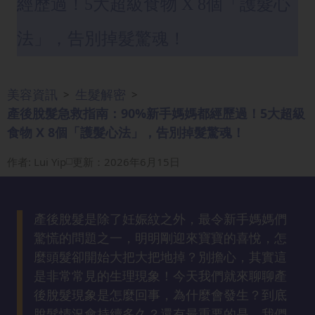
經歷過！5大超級食物 X 8個「護髮心
眼
袋
法」，告別掉髮驚魂！
知
識
美容資訊
生髮解密
>
>
生
產後脫髮急救指南：90%新手媽媽都經歷過！5大超級
髮
食物 X 8個「護髮心法」，告別掉髮驚魂！
解
密
作者
:
Lui Yip
更新：2026年6月15日
去
印
產後脫髮是除了妊娠紋之外，最令新手媽媽們
知
驚慌的問題之一，明明剛迎來寶寶的喜悅，怎
識
麼頭髮卻開始大把大把地掉？別擔心，其實這
是非常常見的生理現象！今天我們就來聊聊產
瘦
後脫髮現象是怎麼回事，為什麼會發生？到底
面
脫髮情況會持續多久？還有最重要的是，我們