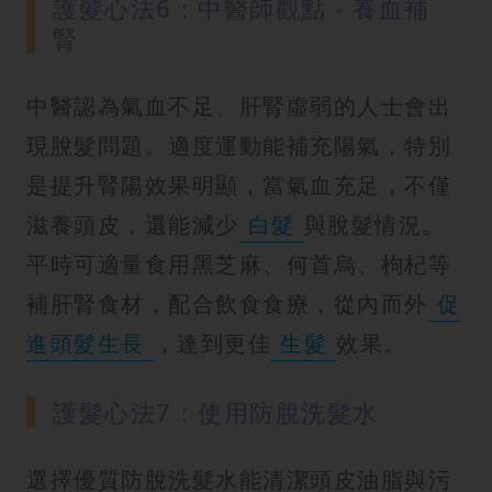
護髮心法6：中醫師觀點 - 養血補
腎
中醫認為氣血不足、肝腎虛弱的人士會出
現脫髮問題。適度運動能補充陽氣，特別
是提升腎陽效果明顯，當氣血充足，不僅
滋養頭皮，還能減少
白髮
與脫髮情況。
平時可適量食用黑芝麻、何首烏、枸杞等
補肝腎食材，配合飲食食療，從內而外
促
進頭髮生長
，達到更佳
生髮
效果。
護髮心法7：使用防脫洗髮水
選擇優質防脫洗髮水能清潔頭皮油脂與污