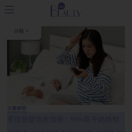
.
分類
粉
刺
黑
頭
百
科
美
白
生髮解密
去
產後脫髮急救指南：90%新手媽媽都
斑