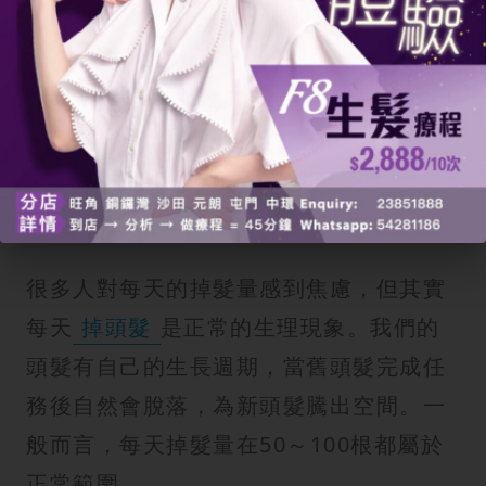
完成登記
正常掉髮量與判斷：只看排水孔的掉
髮並不準確！
很多人對每天的掉髮量感到焦慮，但其實
每天
掉頭髮
是正常的生理現象。我們的
頭髮有自己的生長週期，當舊頭髮完成任
務後自然會脫落，為新頭髮騰出空間。一
般而言，每天掉髮量在50～100根都屬於
正常範圍。