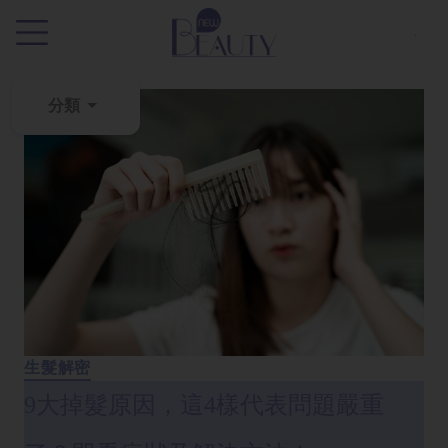
.
分類
粉
刺
黑
頭
百
科
美
白
生髮解密
去
9大掉髮原因，這4樣代表問題嚴重
斑