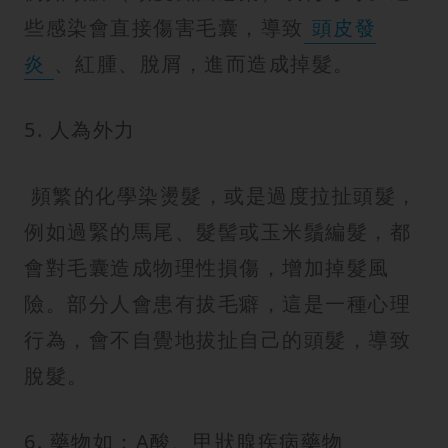
些感染會直接傷害毛囊，導致
頭皮發
炎
、紅腫、脫屑，進而造成掉髮。
5. 人為外力
頻繁的化學染燙髮，或是過度拉扯頭髮，
例如過緊的馬尾、髮髻或玉米鬚編髮，都
會對毛囊造成物理性損傷，增加掉髮風
險。部分人會患有拔毛癖，這是一種心理
行為，會不自覺地拔扯自己的頭髮，導致
脫髮。
6. 藥物如：A酸、甲狀腺疾病藥物