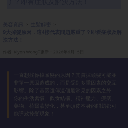
了？即看症狀及解決方法！
眼
袋
知
美容資訊
生髮解密
>
>
識
9大掉髮原因，這4樣代表問題嚴重了？即看症狀及解
決方法！
生
髮
作者
:
Kiyon Wong
更新：2026年6月15日
解
密
一直想找你掉頭髮的原因？其實掉頭髮可能並
去
非單一原因造成的，而是受到多重因素的交互
印
影響。除了基因遺傳這個最常見的因素之外，
知
你的生活習慣、飲食結構、精神壓力、疾病、
識
藥物、荷爾蒙變化，甚至頭皮本身的問題都可
能導致掉髮現象！
瘦
面