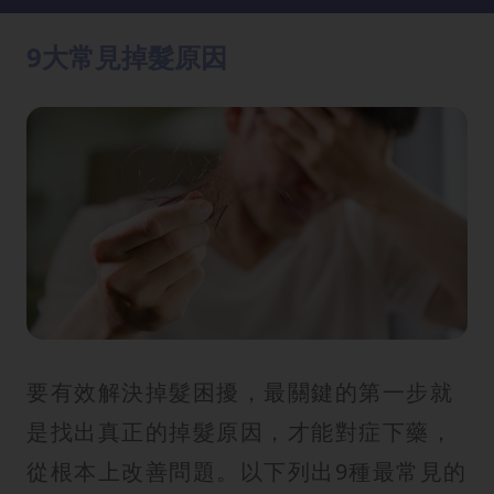
方
法
9大常見掉髮原因
鼻
鼾
解
決
減
肥
全
攻
略
要有效解決掉髮困擾，最關鍵的第一步就
消
是找出真正的掉髮原因，才能對症下藥，
除
從根本上改善問題。以下列出9種最常見的
虎