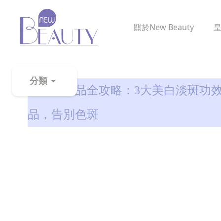
關於
New Beauty
美白去斑
分類
傳明酸產品全攻略：3大美白淡斑功效
粉
品，告別色斑
刺
黑
頭
百
科
美
白