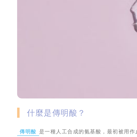
攻
略
消
除
虎
紋
什麼是傳明酸？
傳明酸
是一種人工合成的氨基酸，最初被用作