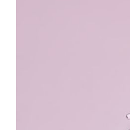
知
識
瘦
面
方
法
鼻
鼾
解
決
減
肥
全