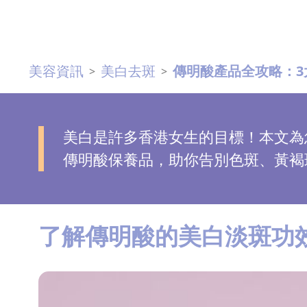
去
斑
美容資訊
美白去斑
傳明酸產品全攻略：3
>
>
眼
袋
知
識
美白是許多香港女生的目標！本文為
傳明酸保養品，助你告別色斑、黃褐
生
髮
解
了解傳明酸的美白淡斑功
密
去
印