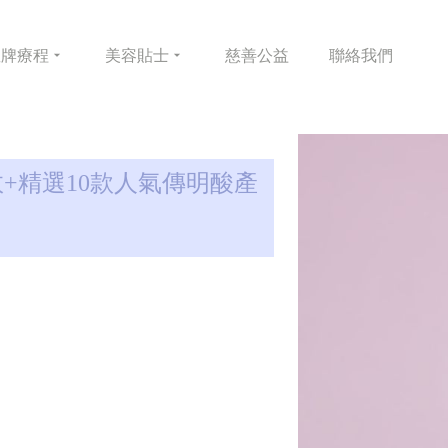
皇牌
療程
美容
貼士
慈善
公益
聯絡
我們
+精選10款人氣傳明酸產