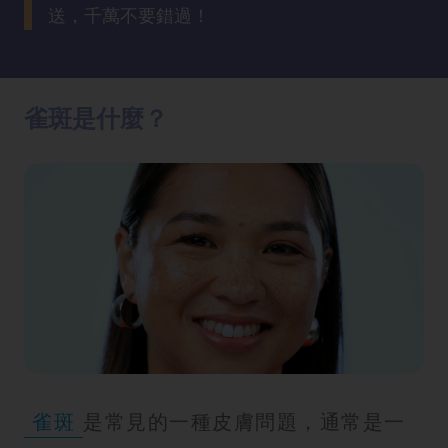
方
送，千萬不要錯過！
法
鼻
雀斑是什麼？
鼾
解
決
減
肥
全
攻
略
消
除
雀斑
是常見的一種皮膚問題，通常是一
虎