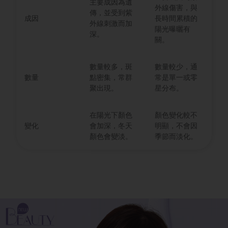
主要成因為遺
外線傷害，與
傳，並受到紫
成因
長時間累積的
外線刺激而加
陽光曝曬有
深。
關。
數量較多，斑
數量較少，通
數量
點密集，常群
常是單一或零
聚出現。
星分布。
在陽光下顏色
顏色變化較不
變化
會加深，冬天
明顯，不會因
顏色會變淡。
季節而淡化。