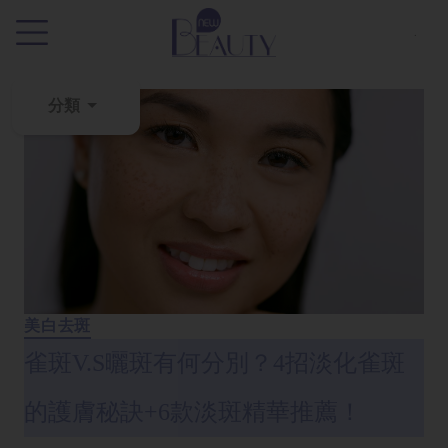
.
分類
粉
刺
黑
頭
百
科
美白去斑
美
雀斑V.S曬斑有何分別？4招淡化雀斑
白
去
的護膚秘訣+6款淡斑精華推薦！
斑