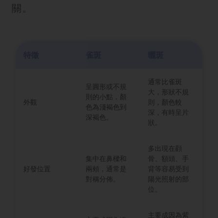
關。
特徵
雀斑
曬斑
通常比雀斑
呈圓形或不規
大，形狀不規
則的小點，顏
外觀
則，顏色較
色為淺褐色到
深，有時呈片
深褐色。
狀。
多出現在顴
集中在鼻樑和
骨、額頭、手
好發位置
兩頰，通常是
背等容易受到
對稱分佈。
陽光照射的部
位。
主要成因為紫