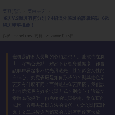
眼
美容資訊
美白去斑
>
>
袋
雀斑V.S曬斑有何分別？4招淡化雀斑的護膚秘訣+6款
知
識
淡斑精華推薦！
作者
:
Rachel Law
更新：2026年6月15日
生
髮
解
雀斑是許多人長期的心頭之患！那些散佈在臉
密
上、深褐色斑點，雖然不影響身體健康，卻會
讓肌膚看起來不夠光滑透亮，甚至影響女性的
去
自信心。究竟雀斑是如何形成的？與其他色素
印
斑又有什麼不同？面對這些雀斑困擾，我們該
知
識
如何選擇最有效的淡斑方式？別擔心！這篇文
章將為你提供一份完整的淡斑指南。從雀斑的
成因、各種去雀斑方法的優劣、6款淡斑精華推
瘦
面
薦！文章最後還有獨家的去斑療程優惠大放