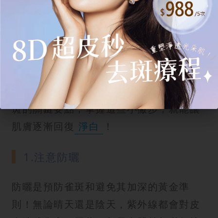
如何預防和改善雀斑呢？注意6大要
點！
要有效預防雀斑或改善已有的雀斑困擾，
需要從日常護膚、飲食到生活習慣多方面
著手。以下是六個重要的
淡斑
與預防雀
斑的關鍵要點，掌握這些小撇步，就能讓
肌膚逐漸回復
淨白
！
1.注意防曬
防曬是預防雀斑和避免其加深的黃金準
則！無論晴天還是陰天，紫外線都會對皮