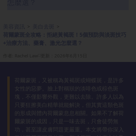
怎麼選？
眼
袋
知
美容資訊
美白去斑
>
>
識
荷爾蒙斑全攻略：拒絕黃褐斑！5個預防與淡斑技巧
+治療方法、藥膏、激光怎麼選？
生
髮
作者
:
Rachel Law
更新：2026年6月15日
解
密
荷爾蒙斑，又被稱為黃褐斑或蝴蝶斑，是許多
去
女性的惡夢。臉上對稱狀的淡啡色或棕色斑
印
塊，不僅影響外觀，更難以去除。許多人以為
知
只要狂擦美白精華就能解決，但其實這類色斑
識
的形成與體內荷爾蒙息息相關。如果不了解荷
爾蒙斑的成因，只是一味去斑，只會徒勞無
瘦
功，甚至讓皮膚問題更嚴重。本文將帶你深入
面