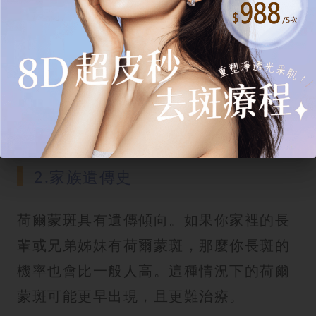
懷孕是荷爾蒙斑最主要的誘因之一。在懷
孕期間，女性體內的荷爾蒙激素分泌影響
之下，雌激素和黃體酮水平會大幅升高，
這會刺激黑色素細胞，導致妊娠斑的出
現。通常在生產後，荷爾蒙水平會慢慢恢
復正常，但斑點不一定會完全消失。
2.家族遺傳史
荷爾蒙斑具有遺傳傾向。如果你家裡的長
輩或兄弟姊妹有荷爾蒙斑，那麼你長斑的
機率也會比一般人高。這種情況下的荷爾
蒙斑可能更早出現，且更難治療。