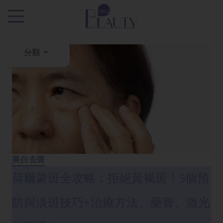
.
分類
粉
刺
黑
頭
百
科
美白去斑
美
荷爾蒙斑全攻略：拒絕黃褐斑！5個預
白
去
防與淡斑技巧+治療方法、藥膏、激光
斑