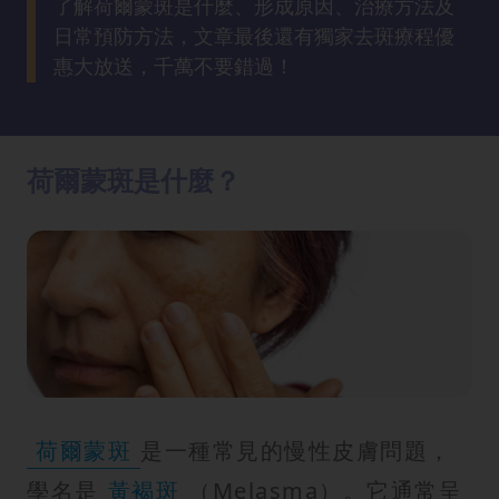
了解荷爾蒙斑是什麼、形成原因、治療方法及
方
日常預防方法，文章最後還有獨家去斑療程優
法
惠大放送，千萬不要錯過！
鼻
鼾
解
荷爾蒙斑是什麼？
決
減
肥
全
攻
略
消
荷爾蒙斑
是一種常見的慢性皮膚問題，
除
虎
學名是
黃褐斑
（Melasma）。它通常呈