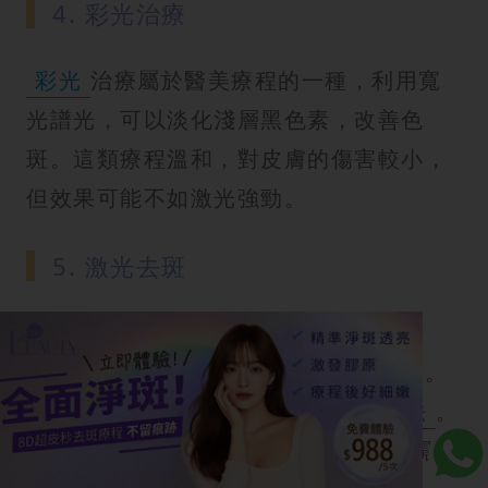
4. 彩光治療
彩光
治療屬於醫美療程的一種，利用寬
光譜光，可以淡化淺層黑色素，改善色
斑。這類療程溫和，對皮膚的傷害較小，
但效果可能不如激光強勁。
5. 激光去斑
激光去斑
是目前最有效的去斑療程之
一，特別適用於真皮層和混合型黃褐斑。
皮秒
激光去斑是目前主流的
去斑方法
。
皮秒去斑利用極短的
脈衝
，將黑色素震