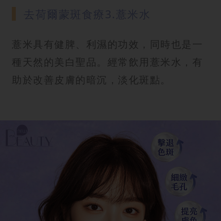
去荷爾蒙斑食療3.薏米水
薏米具有健脾、利濕的功效，同時也是一
種天然的美白聖品。經常飲用薏米水，有
助於改善皮膚的暗沉，淡化斑點。