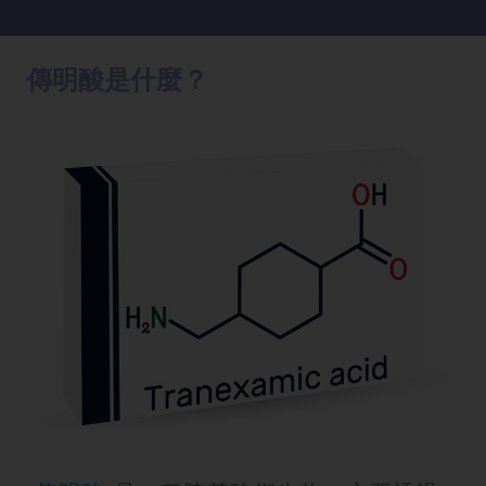
方
法
傳明酸是什麼？
鼻
鼾
解
決
減
肥
全
攻
略
消
除
虎