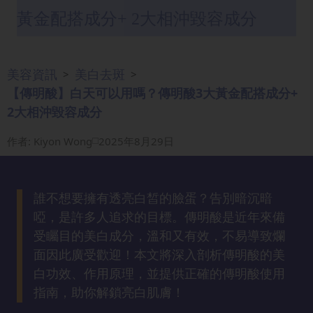
眼
黃金配搭成分+ 2大相沖毀容成分
袋
知
識
美容資訊
美白去斑
>
>
【傳明酸】白天可以用嗎？傳明酸3大黃金配搭成分+
生
2大相沖毀容成分
髮
解
作者
:
Kiyon Wong
2025年8月29日
密
去
誰不想要擁有透亮白皙的臉蛋？告別暗沉暗
印
啞，是許多人追求的目標。傳明酸是近年來備
知
受矚目的美白成分，溫和又有效，不易導致爛
識
面因此廣受歡迎！本文將深入剖析傳明酸的美
白功效、作用原理，並提供正確的傳明酸使用
瘦
指南，助你解鎖亮白肌膚！
面