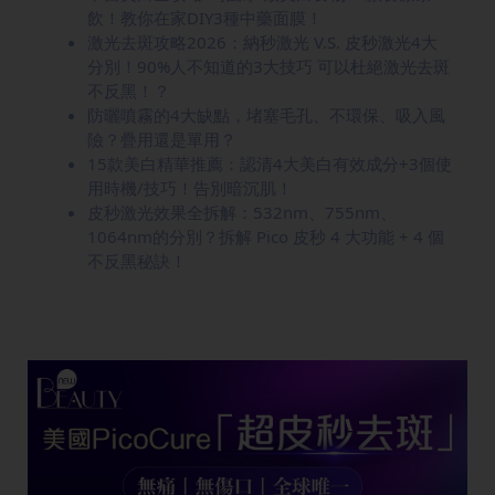
飲！教你在家DIY3種中藥面膜！
激光去斑攻略2026：納秒激光 V.S. 皮秒激光4大
分別！90%人不知道的3大技巧 可以杜絕激光去斑
不反黑！？
防曬噴霧的4大缺點，堵塞毛孔、不環保、吸入風
險？疊用還是單用？
15款美白精華推薦：認清4大美白有效成分+3個使
用時機/技巧！告別暗沉肌！
皮秒激光效果全拆解：532nm、755nm、
1064nm的分別？拆解 Pico 皮秒 4 大功能 + 4 個
不反黑秘訣！