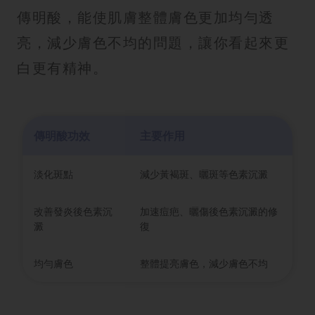
傳明酸，能使肌膚整體膚色更加均勻透
亮，減少膚色不均的問題，讓你看起來更
白更有精神。
傳明酸功效
主要作用
淡化斑點
減少黃褐斑、曬斑等色素沉澱
改善發炎後色素沉
加速痘疤、曬傷後色素沉澱的修
澱
復
均勻膚色
整體提亮膚色，減少膚色不均