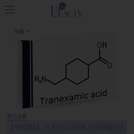
.
分類
粉
刺
黑
頭
百
科
美
白
美白去斑
去
斑
【傳明酸】白天可以用嗎？傳明酸3大