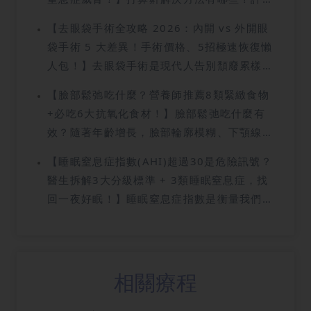
視之為燃脂神藥，有人則視之為引致心血管疾
人誤以為睡覺時有大聲的鼻鼾聲代表睡得香
病與健康危機的「元兇」。這種原本用於治療
【去眼袋手術全攻略 2026：內開 vs 外開眼
甜，事實上，這是上呼吸道發出的「求救信
癲癇症的特殊飲食計劃，如今變成大眾化的減
袋手術 5 大差異！手術價格、5招極速恢復懶
號」，嚴重的話更可能是睡眠窒息症的預警！
肥方法，但當中的酮症副作用與潛在死亡風險
人包！】去眼袋手術是現代人告別頹廢累樣、
無論是為了自己長遠的整體健康，還是為了改
你又了解多少？究竟這種高脂肪、極低碳水化
重拾精靈眼神的最快徑途，讓您不再需要依賴
善枕邊人的睡眠質素，正視打鼻鼾問題，並尋
【臉部鬆弛吃什麼？營養師推薦8類緊緻食物
合物的飲食方式隱藏了哪些人體無法負荷的危
厚重的遮瑕膏來掩飾倦容。不少香港人深受眼
找有效的止鼻鼾方法，絕對是注重睡眠健康的
+必吃6大抗氧化食材！】臉部鬆弛吃什麼有
害？下文將為你深度拆解隱藏在生酮飲食背後
袋困擾，每天起床照鏡看見那兩塊浮腫的脂肪
香港人之必修課。今天這份指南將帶你從鼻鼾
效？隨著年齡增長，臉部輪廓模糊、下顎線不
的「奪命真相」！
膨出，心情難免受影響。其實，形成眼袋的原
原因，到分析專業的鼻鼾治療方法，助你徹底
再清晰是許多女性共同的課題。除了依賴昂貴
因多樣，無論是天生脂肪膨出，還是後天皮膚
【睡眠窒息症指數(AHI)超過30是危險訊號？
擺脫呼吸道阻塞的健康風險。想知道如何不靠
的保養品或考慮醫美手術，其實日常飲食才是
鬆弛，現在的醫美科技已經可以做到極高安全
醫生拆解3大分級標準 + 3類睡眠窒息症，找
手術也能重拾安靜睡眠？請立即往下看！
維持皮膚支撐力的根基。當皮膚老化導致膠原
性、恢復期短。與其盲目購買無效的眼霜，不
回一夜好眠！】睡眠窒息症指數是衡量我們睡
蛋白流失與彈性纖維變性時，透過攝取特定的
如花幾分鐘了解這篇由專業團隊整理的指南，
眠健康的重要指標，很多人總以為睡覺時有大
營養素，可以從體內啟動修復機制。想知道臉
我們會由淺入深拆解各種手術方式，帶您看清
聲的鼻鼾代表睡得香甜，其實這往往是睡眠窒
部鬆弛吃什麼最有效？本文將為您解析如何透
那些廣告沒說的細節，助您找回消失已久的緊
息症的「潛伏徵兆」。如果你發現自己每天醒
過食材的力量，由內而外預防鬆弛，還有讓皮
緻眼周！
來都像沒睡過一樣，日間嗜睡、精神難以集
相關療程
膚緊緻的食物推薦，記得看到最後啦！
中，連枕邊人都被你的鼻鼾問題困擾，甚至影