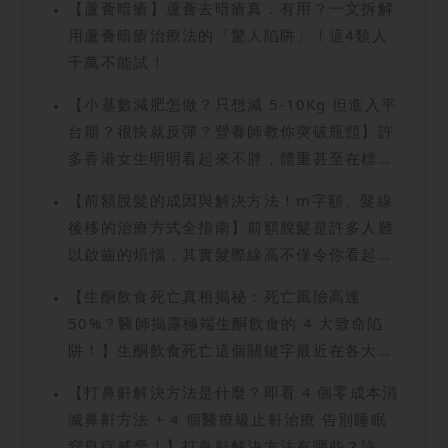
【蘆薈暗瘡】蘆薈去暗瘡真．有用？一文拆解
用蘆薈暗瘡治療法的「驚人陷阱」！這4類人
千萬不能試！
【小基數減肥怎做？只想減 5-10Kg 但進入平
台期？很快就反彈？營養師教你突破瓶頸】許
多香港女生明明看起來不胖，體重甚至在標準
範圍內，但對身上的肉肉不滿意。這種情況正
【前額脫髮的成因與解決方法！m字額、髮線
正就是所謂的小基數減肥。比起大體重人士，
後移的治療方式全指南】前額脫髮是許多人難
小基數減肥者要面對的困難往往更多，因為體
以啟齒的煩惱，其實髮際線高不僅令你看起來
重下降的空間有限，很容易就會遇到停滯期。
像禿頭、顯老，而且更會影響社交自信心。想
這篇文章將會為大家全面拆解小基數減肥法，
【生酮飲食死亡真相揭秘：死亡風險高達
改善髮際線的高度，了解前額脫髮的背後原因
從飲食控制到運動習慣，教你如何突破難關，
50%？醫師揭露極端生酮飲食的 4 大致命陷
至關重要，本文將抽絲剝繭，解析前額脫髮特
成功減去多餘脂肪，打造出理想的完美身段！
阱！】生酮飲食死亡這個關鍵字最近在各大討
徵、提供改善方法與治療方式，守護你的髮際
論區頻頻出現，令不少想透過低碳飲食、生酮
線！
【打鼻鼾解決方法是什麼？即看 4 個零成本消
飲食快速瘦身的人感到心驚膽顫。其實生酮飲
滅鼻鼾方法 + 4 個醫療級止鼾治療 告別睡眠
食這種極端飲食法在香港一直極具爭議，有人
窒息症威脅！】打鼻鼾解決方法有哪些？許多