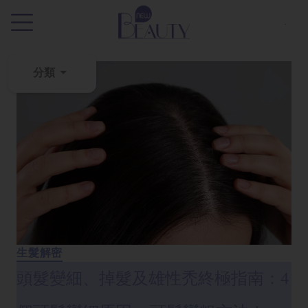
.
分類
粉
刺
黑
頭
百
科
美
白
生髮解密
去
頭髮變細、掉髮及雄性禿終極指南：4
斑