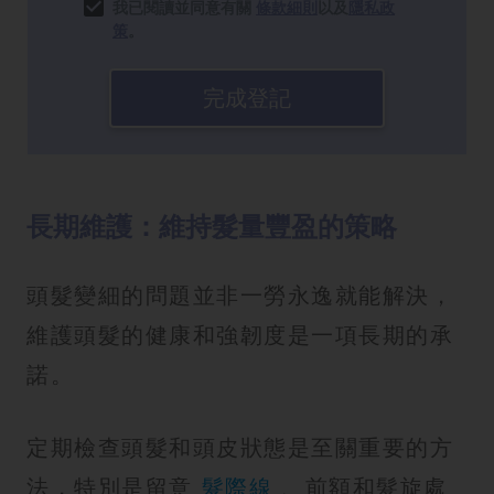
我已閱讀並同意有關
條款細則
以及
隱私政
策
。
完成登記
長期維護：維持髮量豐盈的策略
頭髮變細的問題並非一勞永逸就能解決，
維護頭髮的健康和強韌度是一項長期的承
諾。
定期檢查頭髮和頭皮狀態是至關重要的方
法，特別是留意
髮際線
、前額和髮旋處