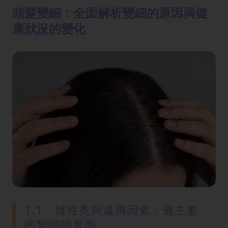
方
頭髮變細：全面解析變細的原因與健
法
康狀況的變化
鼻
鼾
解
決
減
肥
全
攻
略
消
除
1.1 雄性禿與遺傳因素：最主要
虎
的變細的原因