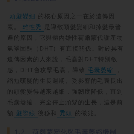
紋
頭髮變細
的核心原因之一在於遺傳因
素。
雄性禿
是導致頭髮變細和掉髮最普
遍的原因，它與體內雄性荷爾蒙代謝產物
氫睪固酮（DHT）有直接關係。對於具有
遺傳因素的人來說，毛囊對DHT特別敏
感，DHT會攻擊毛囊，導致
毛囊萎縮
，
縮短頭髮的生長週期。受影響的毛囊長出
的頭髮變得越來越細，強韌度降低，直到
毛囊萎縮，完全停止頭髮的生長，這是前
額
髮際線
後移和
禿頭
的徵兆。
1.2 荷爾蒙變化與毛囊萎縮機制