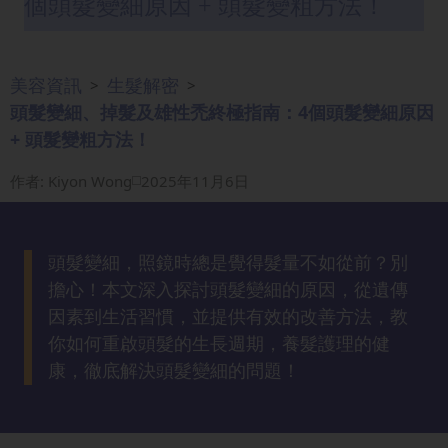
個頭髮變細原因 + 頭髮變粗方法！
眼
袋
知
美容資訊
生髮解密
>
>
識
頭髮變細、掉髮及雄性禿終極指南：4個頭髮變細原因
+ 頭髮變粗方法！
生
髮
作者
:
Kiyon Wong
2025年11月6日
解
密
頭髮變細，照鏡時總是覺得髮量不如從前？別
去
擔心！本文深入探討頭髮變細的原因，從遺傳
印
因素到生活習慣，並提供有效的改善方法，教
知
你如何重啟頭髮的生長週期，養髮護理的健
識
康，徹底解決頭髮變細的問題！
瘦
面