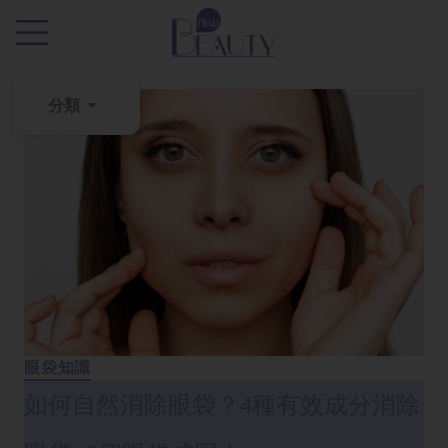
.
分類
粉
刺
黑
頭
百
科
美
白
眼袋知識
去
如何自然消除眼袋？4種有效成分消除
斑