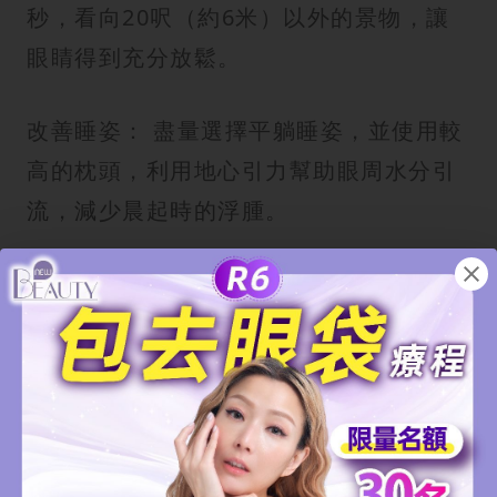
秒，看向20呎（約6米）以外的景物，讓
眼睛得到充分放鬆。
改善睡姿： 盡量選擇平躺睡姿，並使用較
高的枕頭，利用地心引力幫助眼周水分引
流，減少晨起時的浮腫。
2. 居家眼部護理 眼袋消除方法
冰敷消腫： 早上起床發現眼袋腫脹，可以
用冰袋、冰湯匙或冰鎮的濕毛巾敷在眼周
10-15分鐘，能有效收縮血管、減輕水
腫。