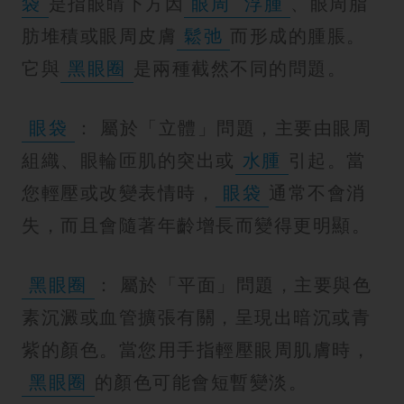
袋
是指眼睛下方因
眼周
浮腫
、眼周脂
紋
肪堆積或眼周皮膚
鬆弛
而形成的腫脹。
它與
黑眼圈
是兩種截然不同的問題。
眼袋
： 屬於「立體」問題，主要由眼周
組織、眼輪匝肌的突出或
水腫
引起。當
您輕壓或改變表情時，
眼袋
通常不會消
失，而且會隨著年齡增長而變得更明顯。
黑眼圈
： 屬於「平面」問題，主要與色
素沉澱或血管擴張有關，呈現出暗沉或青
紫的顏色。當您用手指輕壓眼周肌膚時，
黑眼圈
的顏色可能會短暫變淡。