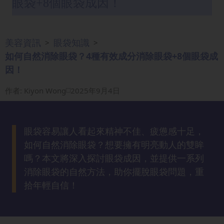
眼袋+8個眼袋成因！
眼
袋
知
美容資訊
眼袋知識
>
>
識
如何自然消除眼袋？4種有效成分消除眼袋+8個眼袋成
因！
生
髮
作者
:
Kiyon Wong
2025年9月4日
解
密
眼袋容易讓人看起來精神不佳、疲憊感十足，
去
如何自然消除眼袋？想要擁有明亮動人的雙眸
印
嗎？本文將深入探討眼袋成因，並提供一系列
知
消除眼袋的自然方法，助你擺脫眼袋問題，重
識
拾年輕自信！
瘦
面