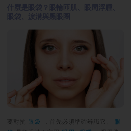
方
什麼是眼袋？眼輪匝肌、眼周浮腫、
法
眼袋、淚溝與黑眼圈
鼻
鼾
解
決
減
肥
全
攻
略
消
除
要對抗
眼袋
，首先必須準確辨識它。
眼
虎