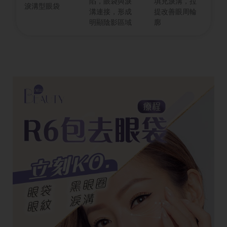
陷，眼袋與淚
填充淚溝，拉
淚溝型眼袋
溝連接，形成
提改善眼周輪
明顯陰影區域
廓