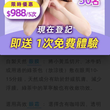
溫和
按摩
： 使用無名指（力度最輕）沾
取少量
眼霜
，由內眼角向外輕點，再沿
著眼眶骨輕柔滑動，
促進血液循環
，幫
助排除多餘水分。切記不要過度拉扯皮
膚。
自製天然
眼膜
： 將小黃瓜切片、冰牛奶
或用過的綠茶包（放涼後）敷在眼周10-
15分鐘，天然成分有助於舒緩肌膚、減少
浮腫。綠茶中的單寧酸也有收斂功效。
選用高效
眼霜
： 選擇含有咖啡因、透明