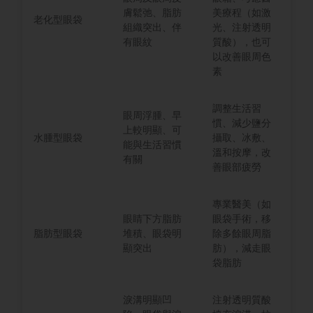
膚鬆弛、脂肪
美療程（如激
老化型眼袋
組織突出、伴
光、注射透明
有眼紋
質酸），也可
以改善眼周色
素
調整生活習
眼周浮腫、早
慣、減少鹽分
上較明顯、可
水腫型眼袋
攝取、冰敷、
能與生活習慣
溫和按摩，改
有關
善眼部疲勞
專業醫美（如
眼睛下方脂肪
眼袋手術，移
脂肪型眼袋
堆積、眼袋明
除多餘眼周脂
顯突出
肪），減走眼
袋脂肪
淚溝明顯凹
注射透明質酸