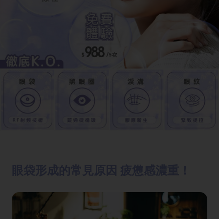
眼袋形成的常見原因 疲憊感濃重！