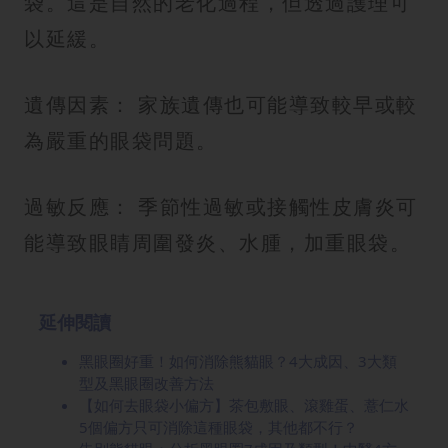
袋。這是自然的老化過程，但透過護理可
以延緩。
遺傳因素： 家族遺傳也可能導致較早或較
為嚴重的眼袋問題。
過敏反應： 季節性過敏或接觸性皮膚炎可
能導致眼睛周圍發炎、水腫，加重眼袋。
延伸閱讀
黑眼圈好重！如何消除熊貓眼？4大成因、3大類
型及黑眼圈改善方法
【如何去眼袋小偏方】茶包敷眼、滾雞蛋、薏仁水
5個偏方只可消除這種眼袋，其他都不行？