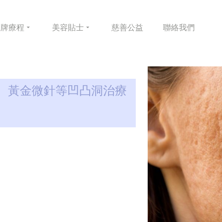
皇牌
療程
美容
貼士
慈善
公益
聯絡
我們
、黃金微針等凹凸洞治療