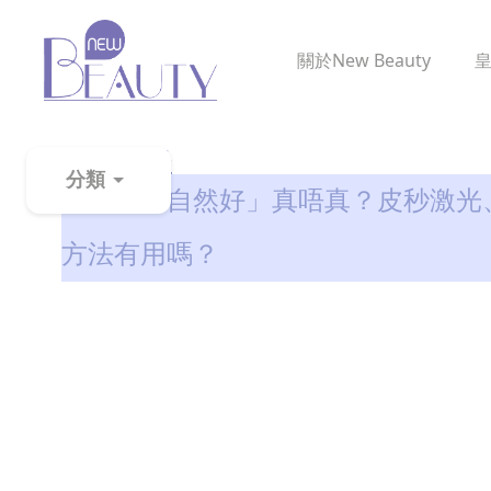
關於
New Beauty
粉刺黑頭百科
分類
「凹凸洞自然好」真唔真？皮秒激光
粉
方法有用嗎？
刺
黑
頭
百
科
美
白