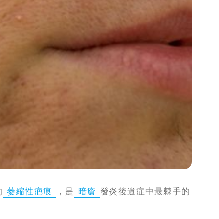
的
萎縮性疤痕
，是
暗瘡
發炎後遺症中最棘手的