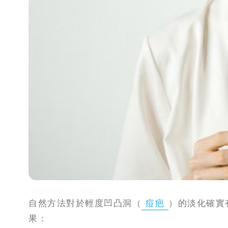
自然方法對於輕度凹凸洞（
痘疤
）的淡化確實
果：