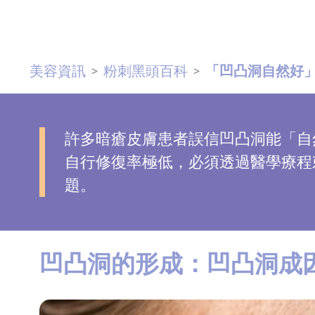
去
斑
美容資訊
粉刺黑頭百科
「凹凸洞自然好
>
>
眼
袋
知
識
許多暗瘡皮膚患者誤信凹凸洞能「自
自行修復率極低，必須透過醫學療程
生
題。
髮
解
密
凹凸洞的形成：凹凸洞成
去
印