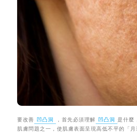
攻
略
消
除
虎
紋
要改善
凹凸洞
，首先必須理解
凹凸洞
是什麼
肌膚問題之一，使肌膚表面呈現高低不平的「月