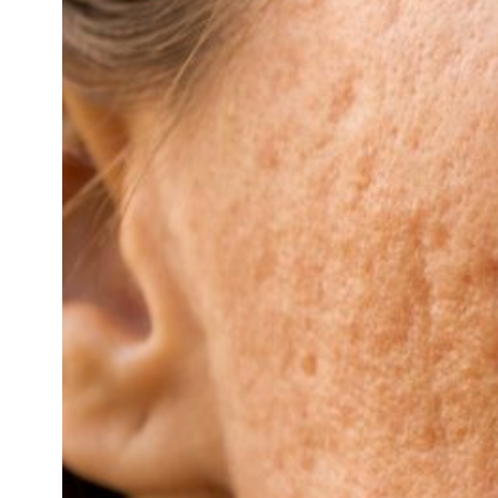
知
識
瘦
面
方
法
鼻
鼾
解
決
減
肥
全