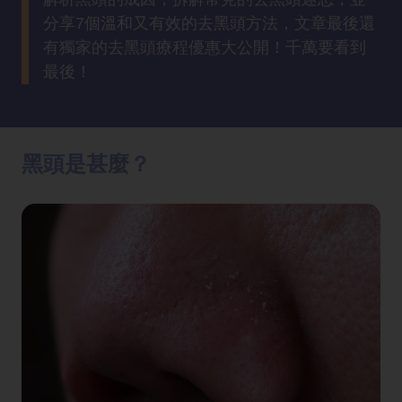
方
分享7個溫和又有效的去黑頭方法，文章最後還
法
有獨家的去黑頭療程優惠大公開！千萬要看到
最後！
鼻
鼾
解
決
黑頭是甚麼？
減
肥
全
攻
略
消
除
虎