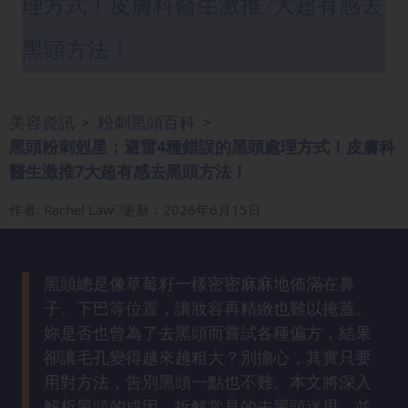
理方式！皮膚科醫生激推7大超有感去
眼
袋
黑頭方法！
知
識
美容資訊
粉刺黑頭百科
>
>
生
黑頭粉刺剋星：避雷4種錯誤的黑頭處理方式！皮膚科
髮
醫生激推7大超有感去黑頭方法！
解
密
作者
:
Rachel Law
更新：2026年6月15日
去
印
黑頭總是像草莓籽一樣密密麻麻地佈滿在鼻
知
子、下巴等位置，讓妝容再精緻也難以掩蓋。
識
妳是否也曾為了去黑頭而嘗試各種偏方，結果
卻讓毛孔變得越來越粗大？別擔心，其實只要
瘦
用對方法，告別黑頭一點也不難。本文將深入
面
解析黑頭的成因，拆解常見的去黑頭迷思，並