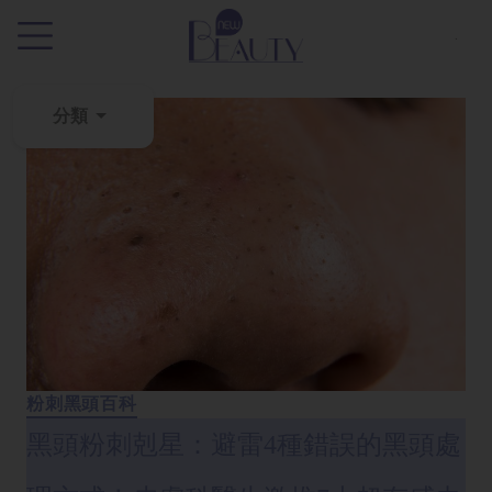
.
分類
粉
刺
黑
頭
百
科
美
白
粉刺黑頭百科
去
黑頭粉刺剋星：避雷4種錯誤的黑頭處
斑