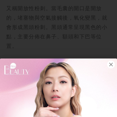
又稱開放性粉刺。當毛囊的開口是開放
的，堵塞物與空氣接觸後，氧化變黑，就
會形成黑頭粉刺。黑頭通常呈現黑色的小
點，主要分佈在鼻子、額頭和下巴等位
置。
2.白頭粉刺
白頭粉刺
又稱閉鎖性粉刺。當毛囊的開
口被一層死皮覆蓋，堵塞物無法與空氣接
觸，就不會氧化變黑，因此會形成白頭粉
刺。白頭粉刺通常呈現白色或膚色的小凸
起，摸起來有顆粒感，白頭粉刺比黑頭更