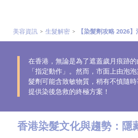
去
斑
美容資訊
生髮解密
【染髮劑攻略 202
>
>
眼
袋
知
識
在香港，無論是為了遮蓋歲月痕跡的
「指定動作」。然而，市面上由泡泡
生
髮劑可能含致敏物質，稍有不慎隨時
髮
提供染後急救的終極方案！
解
密
香港染髮文化與趨勢：隱
去
印