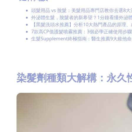
頭髮用品 vs 脫髮：美髮用品專門店教你去選8
外泌體生髮，脫髮者的新希望？1分鐘看懂外泌體E
【黑髮洗頭水推薦】分析10大熱門產品的原理、
7款高CP值護髮噴霧推薦：3個必學正確使用步
生髮Supplement終極指南：醫生推薦9大維他
染髮劑種類大解構：永久性 