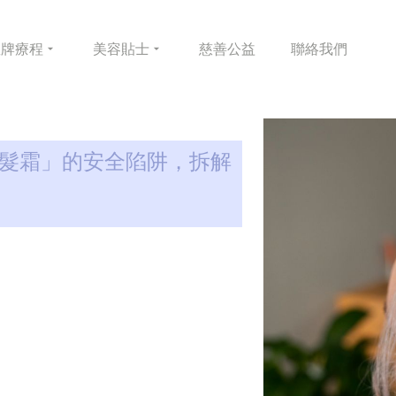
皇牌
療程
美容
貼士
慈善
公益
聯絡
我們
「染髮霜」的安全陷阱，拆解