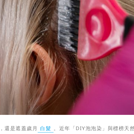
，還是遮蓋歲月
白髮
。近年「DIY泡泡染」與標榜天