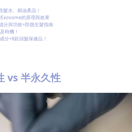
大洗髮水、焗油產品！
xosome的原理與效果
成分與功效+防脫生髮指南
驟及時機！
命成分+8款頭髮保健品！
vs 半永久性