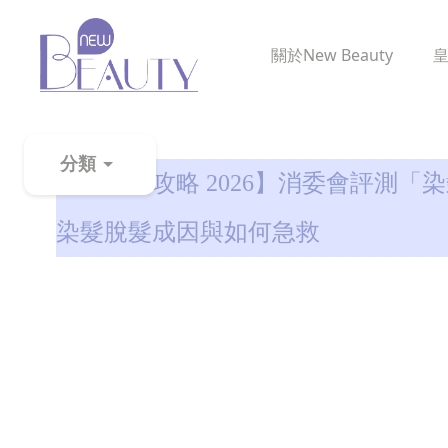
關於
New Beauty
生髮解密
分類
【染髮劑攻略 2026】消委會評測
粉
染髮脫髮成因與如何急救
刺
黑
頭
百
科
美
白