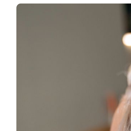
知
識
瘦
面
方
法
鼻
鼾
解
決
減
肥
全