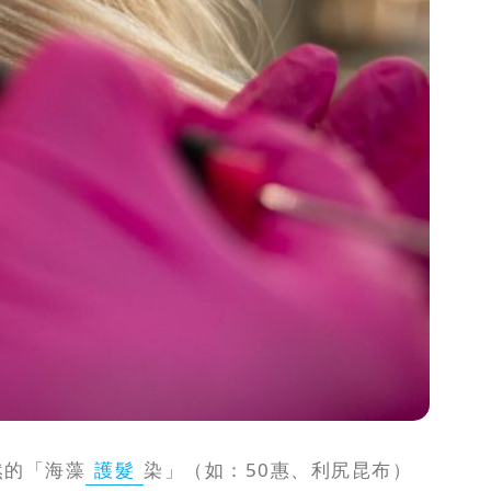
然的「海藻
護髮
染」（如：50惠、利尻昆布）