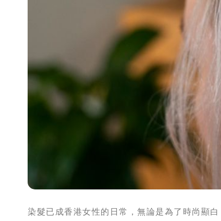
攻
略
消
除
虎
紋
染髮已成香港女性的日常，無論是為了時尚顯白