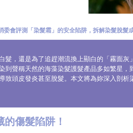
6】消委會評測「染髮霜」的安全陷阱，拆解染髮脫髮
白髮，還是為了追趕潮流換上顯白的「霧面灰
染到聲稱天然的海藻染髮護髮產品多如繁星，
導致頭皮發炎甚至脫髮。本文將為妳深入剖析
藏的傷髮陷阱！