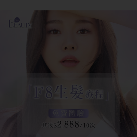
方
法
鼻
鼾
解
決
減
肥
全
攻
略
消
除
虎