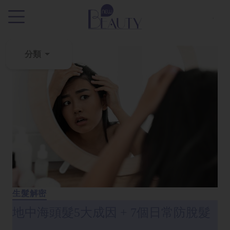
.
分類
粉
刺
黑
頭
百
科
美
白
生髮解密
去
地中海頭髮5大成因 + 7個日常防脫髮
斑