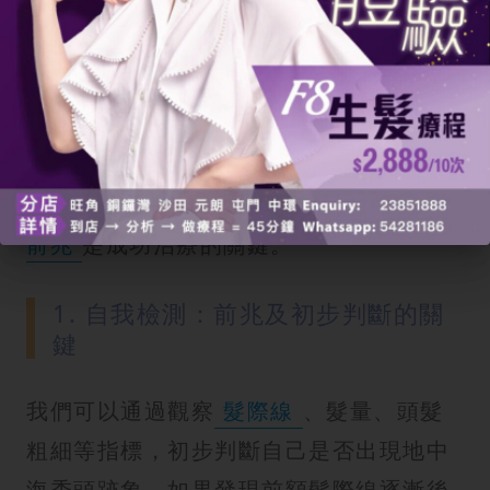
及早發現
地中海頭髮
的跡象至關重要，
以便及早採取應對方法。了解
地中海禿頭
前兆
是成功治療的關鍵。
1. 自我檢測：前兆及初步判斷的關
鍵
我們可以通過觀察
髮際線
、髮量、頭髮
粗細等指標，初步判斷自己是否出現地中
海禿頭跡象。如果發現前額髮際線逐漸後