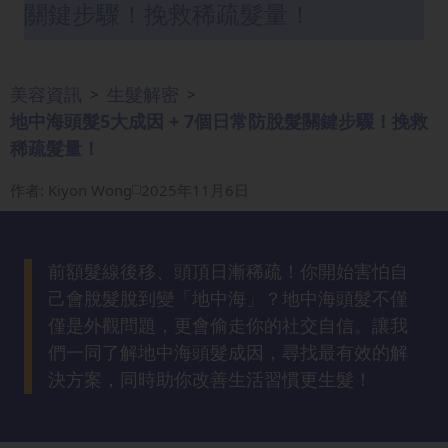
關鍵步驟！挽救稀疏髮量！
眼
袋
知
美容資訊
生髮解密
識
>
>
地中海頭髮5大成因 + 7個日常防脫髮關鍵步驟！挽救
稀疏髮量！
生
髮
作者
:
Kiyon Wong
2025年11月6日
解
密
前額髮線後移、頭頂日漸稀疏！你開始害怕自
去
己會脫髮脫到變「地中海」？地中海頭髮不僅
印
僅是外觀問題，更會偷走你的社交自信。讓我
知
們一同了解地中海頭髮成因，尋找最有效的解
識
決方案，同時助你改善生活習慣更生髮！
瘦
面