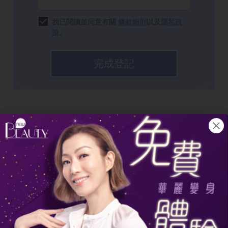
我已閱讀並同意有關
條款細則
以及
隱私政
策
。
完成登記
地中海禿頭前兆：診斷與應對方法