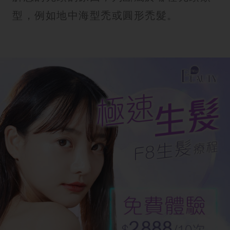
型，例如地中海型禿或圓形禿髮。