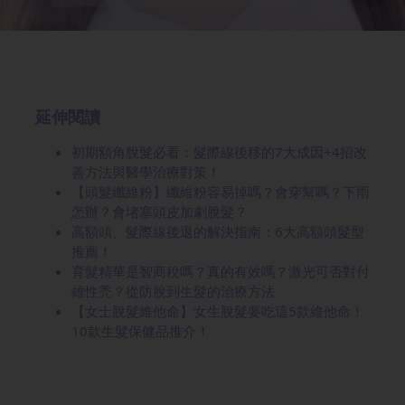
紋
延伸閱讀
初期額角脫髮必看：髮際線後移的7大成因+4招改
善方法與醫學治療對策！
【頭髮纖維粉】纖維粉容易掉嗎？會穿幫嗎？下雨
怎辦？會堵塞頭皮加劇脫髮？
高額頭、髮際線後退的解決指南：6大高額頭髮型
推薦！
育髮精華是智商稅嗎？真的有效嗎？激光可否對付
雄性禿？從防脫到生髮的治療方法
【女士脫髮維他命】女生脫髮要吃這5款維他命！
10款生髮保健品推介！