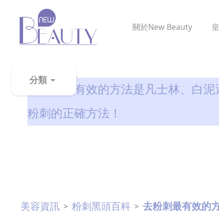
關於
New Beauty
粉刺黑頭百科
分類
去粉刺最有效的方法是凡士林、白泥
粉
粉刺的正確方法！
刺
黑
頭
百
科
美
美容資訊
粉刺黑頭百科
去粉刺最有效的
>
>
白