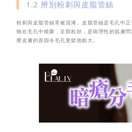
1.2 辨別粉刺與皮脂管絲
粉刺與皮脂管絲常被混淆。皮脂管絲是毛孔中正
物在毛孔中積聚，呈顆粒狀，是病理性的肌膚問
壓皮膚的原因令毛孔更鬆弛粗大。