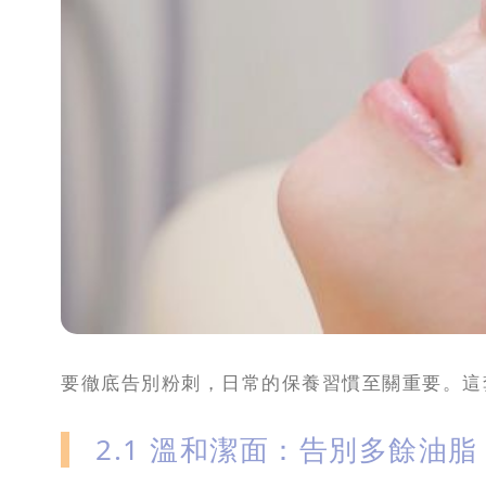
要徹底告別粉刺，日常的保養習慣至關重要。這
2.1 溫和潔面：告別多餘油脂