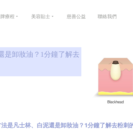
皇牌
療程
美容
貼士
慈善
公益
聯絡
我們
還是卸妝油？1分鐘了解去
方法是凡士林、白泥還是卸妝油？1分鐘了解去粉刺