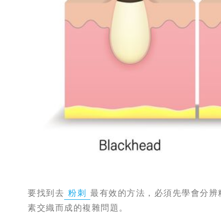
知
識
瘦
面
方
法
鼻
鼾
解
決
減
要找到去
粉刺
最有效的方法，必須先學會分辨
肥
素交織而成的複雜問題。
全