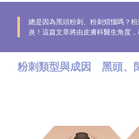
去
斑
總是因為黑頭粉刺、粉刺煩惱嗎？粉
炎！這篇文章將由皮膚科醫生角度，
眼
袋
知
識
粉刺類型與成因 黑頭、
生
髮
解
密
去
印