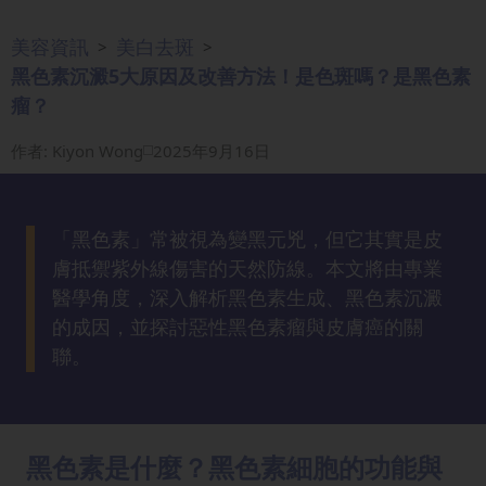
眼
美容資訊
美白去斑
>
>
袋
黑色素沉澱5大原因及改善方法！是色斑嗎？是黑色素
知
識
瘤？
作者
:
Kiyon Wong
2025年9月16日
生
髮
解
「黑色素」常被視為變黑元兇，但它其實是皮
密
膚抵禦紫外線傷害的天然防線。本文將由專業
醫學角度，深入解析黑色素生成、黑色素沉澱
去
的成因，並探討惡性黑色素瘤與皮膚癌的關
印
聯。
知
識
瘦
黑色素是什麼？黑色素細胞的功能與
面