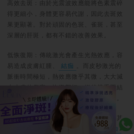
高效去斑：由於光震波效應能將色素震碎
得更細小，身體更容易代謝，因此去斑效
果更顯著。對於頑固的色斑、雀斑，甚至
深層的肝斑，都有不錯的改善效果。
低恢復期：傳統激光會產生光熱效應，容
易造成皮膚紅腫、
結痂
。而皮秒激光的
脈衝時間極短，熱效應微乎其微，大大減
少皮膚的傷害，恢復期短，術後幾乎不結
痂，讓愛美人士能更快地回到正常生活。
同時改善膚質：皮秒激光不僅能去斑，其
特殊的波長還能刺激真皮層的
膠原蛋白