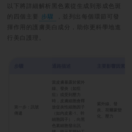
以下將詳細解析黑色素從生成到形成色斑
的四個主要
步驟
，並列出每個環節可發
揮作用的護膚美白成分，助你更科學地進
行美白護理。
步驟
通路描述
主要影響因素
當皮膚暴露於紫外
線、發炎（如痘
痘）或受到壓力
時，皮膚細胞會釋
紫外線、發
第一步：訊號
放促炎性細胞因子
炎、荷爾蒙變
傳遞
（如內皮素-1、幹
化、壓力
細胞因子），向黑
色素細胞發出訊
號，指示其開始工