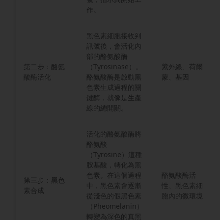
作。
黑色素細胞接收到
訊號後，會活化內
部的酪氨酸酶
第二步：酪氨
（Tyrosinase）。
紫外線、荷爾
酸酶活化
酪氨酸酶是啟動黑
蒙、基因
色素生成過程的關
鍵酶，就像是生產
線的總開關。
活化的酪氨酸酶將
酪氨酸
（Tyrosine）這種
胺基酸，轉化為黑
色素。在這個過程
酪氨酸酶活
第三步：黑色
中，黑色素會逐漸
性、黑色素細
素合成
從淺色的假黑色素
胞內的微環境
（Pheomelanin）
轉變為深色的真黑