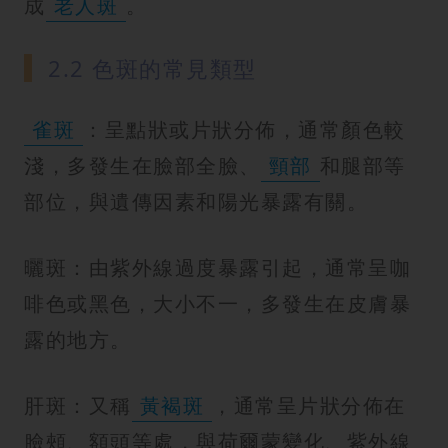
成
老人斑
。
2.2 色斑的常見類型
雀斑
：呈點狀或片狀分佈，通常顏色較
淺，多發生在臉部全臉、
頸部
和腿部等
部位，與遺傳因素和陽光暴露有關。
曬斑：由紫外線過度暴露引起，通常呈咖
啡色或黑色，大小不一，多發生在皮膚暴
露的地方。
肝斑：又稱
黃褐斑
，通常呈片狀分佈在
臉頰、額頭等處，與荷爾蒙變化、紫外線