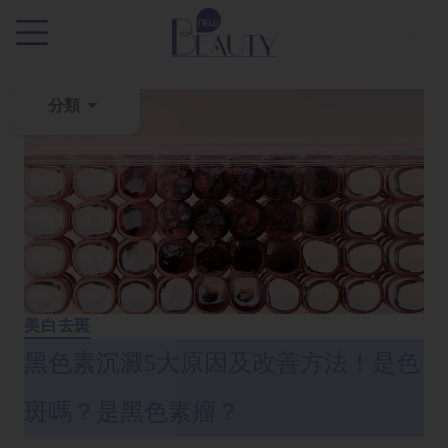
.
分類
粉
刺
黑
頭
百
科
美白去斑
美
黑色素沉澱5大原因及改善方法！是色
白
去
斑嗎？是黑色素瘤？
斑