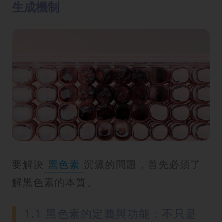
生成機制
方
法
鼻
鼾
解
決
減
肥
全
攻
略
要解決
黑色素
沉澱的問題，首先必須了
解黑色素的本質。
消
除
1.1 黑色素的定義與功能：不只是
虎