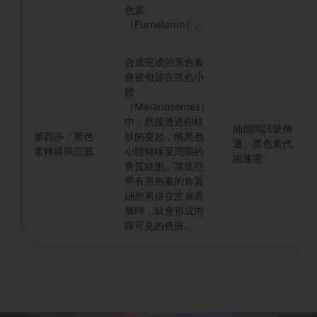
色素
（Eumelanin）。
合成完成的黑色素
會被包裝在黑色小
體
（Melanosomes）
中，然後透過樹枝
細胞間訊號傳
第四步：黑色
狀的突起，將黑色
遞、黑色素代
素轉移與沉澱
小體轉移至周圍的
謝速度
角質細胞。當這些
帶有黑色素的角質
細胞累積在皮膚表
層時，就會形成肉
眼可見的色斑。