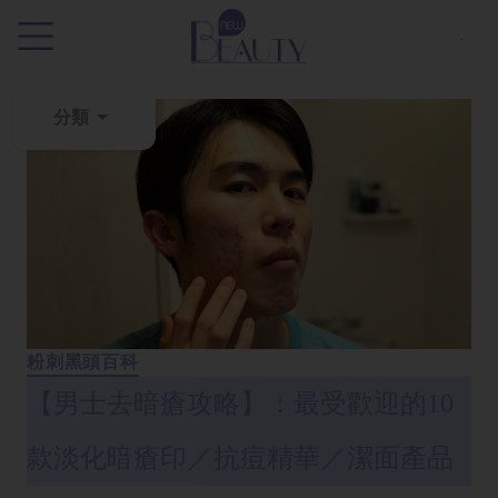
.
分類
粉
刺
黑
頭
百
科
粉刺黑頭百科
美
【男士去暗瘡攻略】：最受歡迎的10
白
去
款淡化暗瘡印／抗痘精華／潔面產品
斑