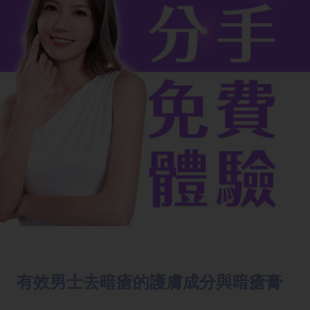
有效男士去暗瘡的護膚成分與暗瘡膏