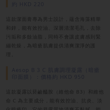
約 HKD 220
這款潔面膏專為男士設計，蘊含海藻精華
和鋅，能有效控油、深層清潔毛孔，去除
污垢和多餘油脂，同時不會讓皮膚感到緊
繃乾燥，為暗瘡肌膚提供清爽潔淨的護
理。
Aesop B 3 C 肌膚調理凝露（暗瘡
印面膜）：價格約 HKD 950
這款凝露以菸鹼醯胺（維他命 B3）和維他
命 C 為主要成分，能有效控油、抗炎、淡
化暗瘡印。它的凝露質地清爽不黏膩，能