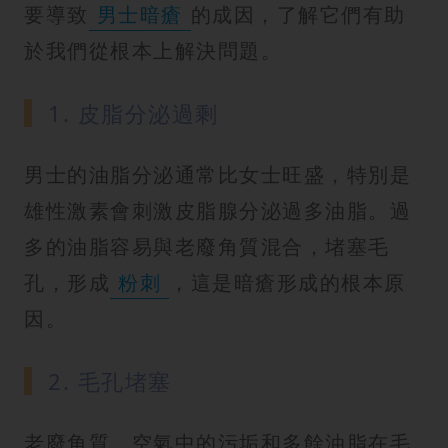
紋
要導致
男士暗瘡
的成因，了解它們有助
於我們從根本上解決問題。
1. 皮脂分泌過剩
男士的油脂分泌通常比女士旺盛，特別是
雄性激素會刺激皮脂腺分泌過多油脂。過
多的油脂容易與老廢角質混合，堵塞毛
孔，形成
粉刺
，這是暗瘡形成的根本原
因。
2. 毛孔堵塞
老廢角質、空氣中的污垢和多餘油脂在毛