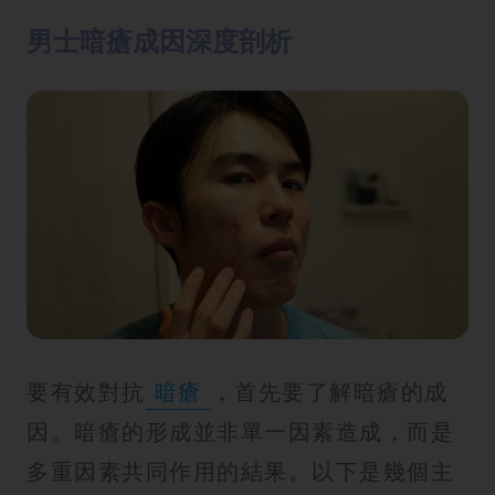
方
男士暗瘡成因深度剖析
法
鼻
鼾
解
決
減
肥
全
攻
略
要有效對抗
暗瘡
，首先要了解暗瘡的成
消
因。暗瘡的形成並非單一因素造成，而是
除
多重因素共同作用的結果。以下是幾個主
虎