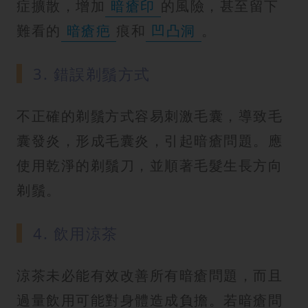
症擴散，增加
暗瘡印
的風險，甚至留下
難看的
暗瘡疤
痕和
凹凸洞
。
3. 錯誤剃鬚方式
不正確的剃鬚方式容易刺激毛囊，導致毛
囊發炎，形成毛囊炎，引起暗瘡問題。應
使用乾淨的剃鬚刀，並順著毛髮生長方向
剃鬚。
4. 飲用涼茶
涼茶未必能有效改善所有暗瘡問題，而且
過量飲用可能對身體造成負擔。若暗瘡問