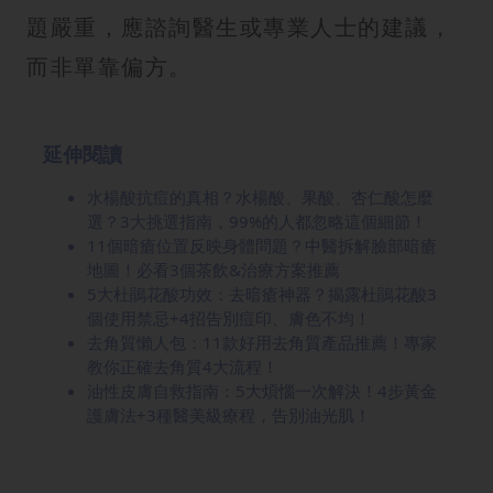
題嚴重，應諮詢醫生或專業人士的建議，
而非單靠偏方。
延伸閱讀
水楊酸抗痘的真相？水楊酸、果酸、杏仁酸怎麼
選？3大挑選指南，99%的人都忽略這個細節！
11個暗瘡位置反映身體問題？中醫拆解臉部暗瘡
地圖！必看3個茶飲&治療方案推薦
5大杜鵑花酸功效：去暗瘡神器？揭露杜鵑花酸3
個使用禁忌+4招告別痘印、膚色不均！
去角質懶人包：11款好用去角質產品推薦！專家
教你正確去角質4大流程！
油性皮膚自救指南：5大煩惱一次解決！4步黃金
護膚法+3種醫美級療程，告別油光肌！