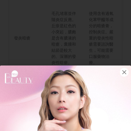
毛孔堵塞並伴
使用含有過氧
隨炎症反應。
化苯甲醯等成
丘疹是紅色的
分的暗瘡膏，
小突起，膿皰
控制炎症。嚴
發炎暗瘡
是含有膿液的
重的發炎性暗
暗瘡，囊腫和
瘡需要諮詢醫
結節是較大
生，可能需要
的、深層的發
口服藥物治
炎性暗瘡。
療。
通常是較大、
石頭瘡通常需
較硬、深層的
要醫生進行治
囊腫型暗瘡，
石頭瘡
療，可能需要
觸摸時會感到
注射藥物或進
疼痛，難以自
行手術切除。
行消退。