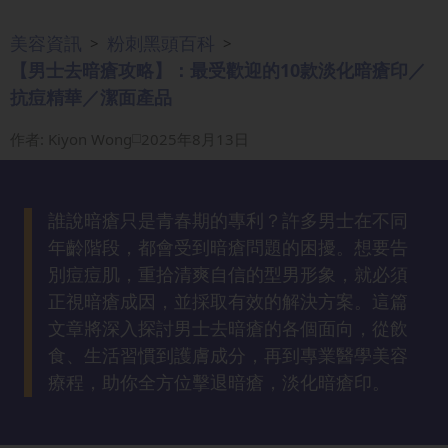
眼
美容資訊
粉刺黑頭百科
>
>
袋
【男士去暗瘡攻略】：最受歡迎的10款淡化暗瘡印／
知
識
抗痘精華／潔面產品
作者
:
Kiyon Wong
2025年8月13日
生
髮
解
誰說暗瘡只是青春期的專利？許多男士在不同
密
年齡階段，都會受到暗瘡問題的困擾。想要告
別痘痘肌，重拾清爽自信的型男形象，就必須
去
正視暗瘡成因，並採取有效的解決方案。這篇
印
文章將深入探討男士去暗瘡的各個面向，從飲
知
識
食、生活習慣到護膚成分，再到專業醫學美容
療程，助你全方位擊退暗瘡，淡化暗瘡印。
瘦
面