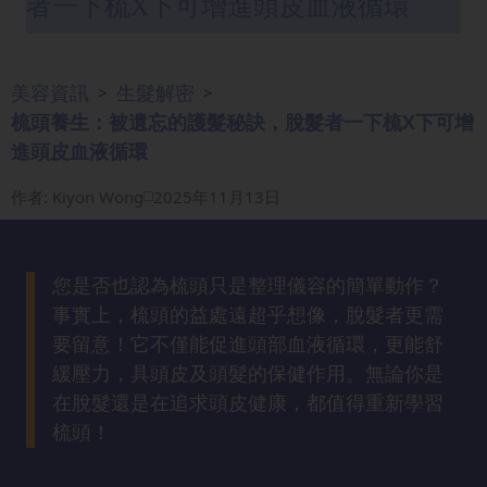
者一下梳X下可增進頭皮血液循環
眼
袋
知
美容資訊
生髮解密
>
>
識
梳頭養生：被遺忘的護髮秘訣，脫髮者一下梳X下可增
進頭皮血液循環
生
髮
作者
:
Kiyon Wong
2025年11月13日
解
密
您是否也認為梳頭只是整理儀容的簡單動作？
去
事實上，梳頭的益處遠超乎想像，脫髮者更需
印
要留意！它不僅能促進頭部血液循環，更能舒
知
緩壓力，具頭皮及頭髮的保健作用。無論你是
識
在脫髮還是在追求頭皮健康，都值得重新學習
梳頭！
瘦
面