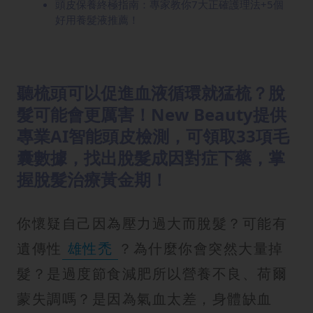
頭皮保養終極指南：專家教你7大正確護理法+5個
好用養髮液推薦！
聽梳頭可以促進血液循環就猛梳？脫
髮可能會更厲害！New Beauty提供
專業AI智能頭皮檢測，可領取33項毛
囊數據，找出脫髮成因對症下藥，掌
握脫髮治療黃金期！
你懷疑自己因為壓力過大而脫髮？可能有
遺傳性
雄性禿
？為什麼你會突然大量掉
髮？是過度節食減肥所以營養不良、荷爾
蒙失調嗎？是因為氣血太差，身體缺血