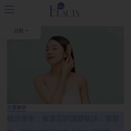
.
分類
粉
刺
黑
頭
百
科
美
白
生髮解密
去
梳頭養生：被遺忘的護髮秘訣，脫髮
斑