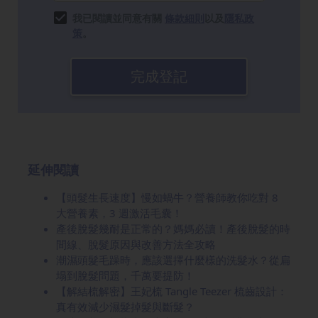
我已閱讀並同意有關
條款細則
以及
隱私政
策
。
完成登記
延伸閱讀
【頭髮生長速度】慢如蝸牛？營養師教你吃對 8
大營養素，3 週激活毛囊！
產後脫髮幾耐是正常的？媽媽必讀！產後脫髮的時
間線、脫髮原因與改善方法全攻略
潮濕頭髮毛躁時，應該選擇什麼樣的洗髮水？從扁
塌到脫髮問題，千萬要提防！
【解結梳解密】王妃梳 Tangle Teezer 梳齒設計：
真有效減少濕髮掉髮與斷髮？