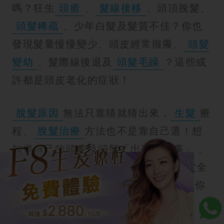
嗎？狂生
頭瘡
、
髮線後移
、頭頂脫髮、
頭髮稀疏
、少年白髮及髮質不佳？你也
發現髮量慢慢變少、頭皮經常痕癢、
頭髮
變幼
、髮際線後退及
頭髮毛躁
？這些或
許都是頭皮老化的症狀！
脫髮原因
無法只靠猜就猜出來，
生髮
療
程、
脫髮治療
方法也不是靠自己選！想
知道自己的頭皮及頭髮「出了什麼事」，
就到 New Beauty接受免費專業的頭皮全
面檢查，讓我們為你找出答案，然後為你
選擇適合你的
生髮
療程！