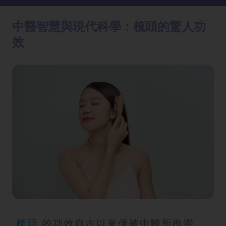
方
法
中醫智慧與現代科學：梳頭的驚人功
效
鼻
鼾
解
決
減
肥
全
攻
略
消
除
虎
梳頭
的功效自古以來便被中醫所推崇。