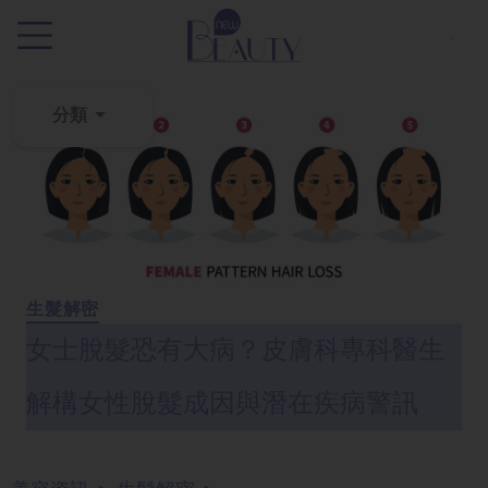
.
分類
粉
刺
黑
頭
百
生髮解密
科
女士脫髮恐有大病？皮膚科專科醫生
美
白
解構女性脫髮成因與潛在疾病警訊
去
斑