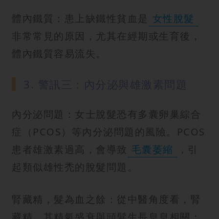
體內鐵質：患上缺鐵性貧血是
女性脫髮
非常常見的原因，尤其在經期或生育後，
體內鐵質容易流失。
3. 警訊三：內分泌與雄激素問題
內分泌問題：女士脫髮恐有多囊卵巢綜合
症（PCOS）等內分泌問題的風險。PCOS
患者雄激素過高，會導致
毛囊萎縮
，引
起類似雄性禿的脫髮問題。
腎藏精，髮為血之餘：從中醫角度看，腎
藏精，其精氣盛衰與頭髮生長息息相關；