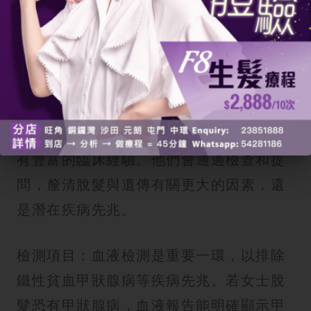
案。
1. 診斷與專業鑑別
專業諮詢：皮膚科醫科醫生或內分泌科醫
生會是首選。醫生馮偉傑等專家在香港擁
有豐富的臨床經驗。他們會通過檢查和提
問，釐清脫髮與遺傳有關更大的因素，還
是潛在疾病先兆。
檢測項目：血液檢測是重要一環，以排除
鐵性貧血甲狀腺病等疾病先兆。若女士脫
髮恐有甲狀腺病，血液報告能明確顯示甲