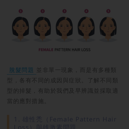
方
法
鼻
鼾
解
決
減
脫髮問題
並非單一現象，而是有多種類
肥
全
型，各有不同的成因與症狀。了解不同類
攻
型的掉髮，有助於我們及早辨識並採取適
略
當的應對措施。
消
除
1. 雄性禿（Female Pattern Hair
虎
Loss）與雄激素問題