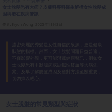
美容資訊
生髮解密
>
>
眼
女士脫髮恐有大病？皮膚科專科醫生解構女性脫髮成
袋
因與潛在疾病警訊
知
識
作者
:
Kiyon Wong
2025年11月3日
生
髮
濃密亮麗的秀髮是女性自信的泉源，更是健康
解
狀態的指標。然而，女士脫髮問題日益普遍，
密
不僅影響外觀，更可能潛藏健康警訊，例如女
士脫髮恐有甲狀腺病或缺鐵性貧血等大病先
去
兆。及早了解脫髮成因及應對方法至關重要，
印
切勿掉以輕心。
知
識
女士脫髮的常見類型與症狀
瘦
面