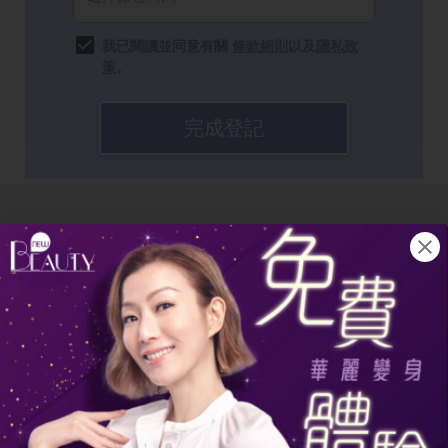
我已閱讀並同意有關
條款細則
以及
隱私政
策
。
完成登記
如何應對女士脫髮：香港的專家診斷
與建議
面對脫髮問題，及早尋求專業醫療協助至
關重要。皮膚科專科醫生會通過詳細的病
史詢問、體格檢查和相關檢測，診斷脫髮
的類型和成因，並制定個性化的治療方