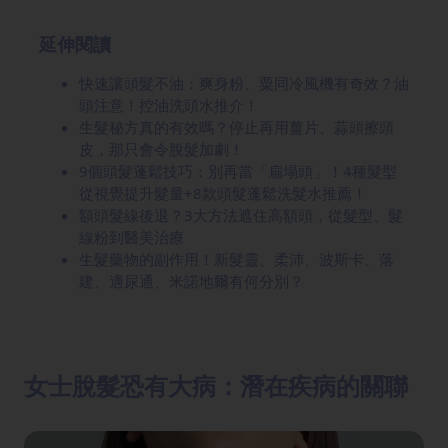
延伸閱讀
快速讓頭髮不油：爽身粉、粟同冷風機有奇效？油
頭注意！控油洗頭水推介！
生髮秘方真的有效嗎？停止再用薑片、蒜頭擦頭
皮，那只會令脫髮加劇！
9個頭髮蓬鬆技巧：別再當「扁塌頭」！4種髮型
從視覺提升髮量+8款頭髮蓬鬆洗髮水推薦！
額頭髮線後退？3大方法遮住高額頭，從髮型、髮
線粉到醫美治療
生髮藥物的副作用！新髮靈、柔沛、波斯卡、落
建、適尿通、米諾地爾有何分別？
女士脫髮恐有大病：潛在疾病的關聯