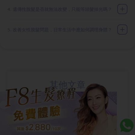
4. 遺傳性脫髮是否就無法改變，只能等頭髮掉光嗎？
5. 改善女性脫髮問題，日常生活中應如何調理身體？
其他文章
【法令紋深超顯老？拆解 4 大成因與 6 個避
坑迷思，教你 1 招找回消失的 V 臉！】法令
紋深是不少香港女性照鏡時最先留意到的老態
跡象，這兩條從鼻翼兩側延伸至嘴角的深溝，
【如何降低體脂肪？6個減脂飲食方法大公
不但令人顯得疲倦，更會瞬間增加視覺年齡，