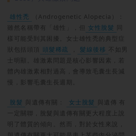
紋
雄性禿
（Androgenetic Alopecia）：
雖然名稱帶有「雄性」，但
女性脫髮
同
樣可能受到其困擾。女士雄性禿的典型症
狀包括頭頂
頭髮稀疏
，
髮線後移
不如男
士明顯。雄激素問題是核心影響因素，若
體內雄激素相對過高，會導致毛囊生長減
慢，影響毛囊生長週期。
脫髮
與遺傳有關：
女士脫髮
與遺傳 有
一定關聯，脫髮與遺傳有關更大程度上說
明了體質的傾向。然而，對於女性來說，
與遺傳有關更大可能是患上某些內分泌問