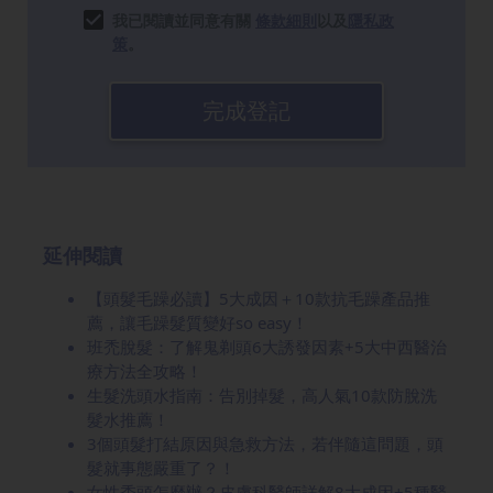
我已閱讀並同意有關
條款細則
以及
隱私政
策
。
完成登記
延伸閱讀
【頭髮毛躁必讀】5大成因＋10款抗毛躁產品推
薦，讓毛躁髮質變好so easy！
班禿脫髮：了解鬼剃頭6大誘發因素+5大中西醫治
療方法全攻略！
生髮洗頭水指南：告別掉髮，高人氣10款防脫洗
髮水推薦！
3個頭髮打結原因與急救方法，若伴隨這問題，頭
髮就事態嚴重了？！
女性禿頭怎麼辦？皮膚科醫師詳解8大成因+5種醫