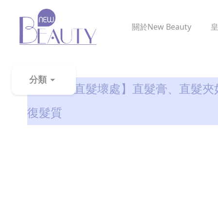
關於
New Beauty
生髮解密
分類
【負離子直髮壞處】直髮膏、直髮夾
粉
復髮質
刺
黑
頭
百
科
美
白