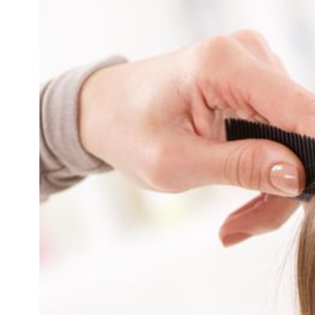
知
識
瘦
面
方
法
鼻
鼾
解
決
減
肥
全