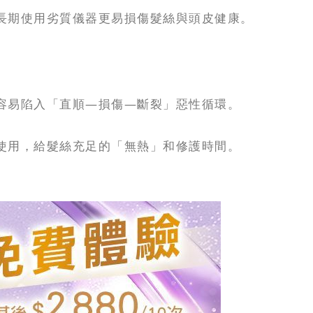
長期使用劣質儀器更易損傷髮絲與頭皮健康。
容易陷入「直順—損傷—斷裂」惡性循環。
使用，給髮絲充足的「無熱」和修護時間。