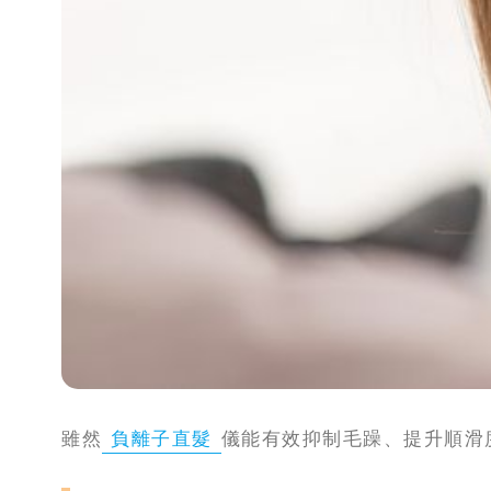
攻
略
消
除
虎
紋
雖然
負離子直髮
儀能有效抑制毛躁、提升順滑