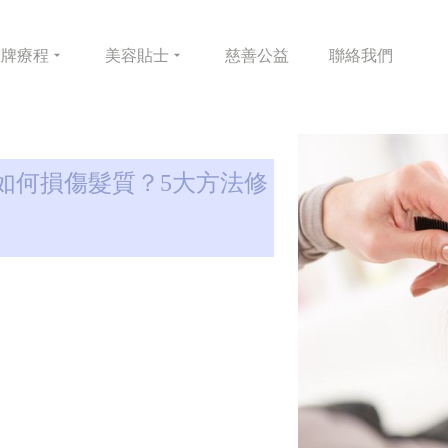
皇牌
療程
美容
貼士
慈善
公益
聯絡
我們
如何損傷髮質？5大方法修