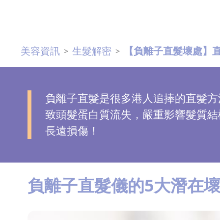
去
斑
美容資訊
生髮解密
【負離子直髮壞處】
>
>
眼
袋
知
識
負離子直髮是很多港人追捧的直髮方
致頭髮蛋白質流失，嚴重影響髮質結
生
長遠損傷！
髮
解
密
負離子直髮儀的5大潛在
去
印