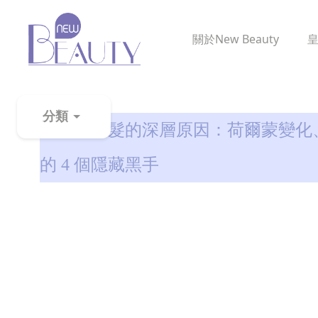
關於
New Beauty
生髮解密
分類
女士防脫髮的深層原因：荷爾蒙變化
粉
的 4 個隱藏黑手
刺
黑
頭
百
科
美
白