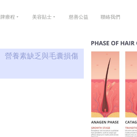
皇牌
療程
美容
貼士
慈善
公益
聯絡
我們
、營養素缺乏與毛囊損傷