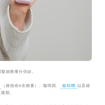
頭髮細胞養分供給。
（維他命b生物素）、咖啡因、
鋸棕櫚
以及維
長週期。