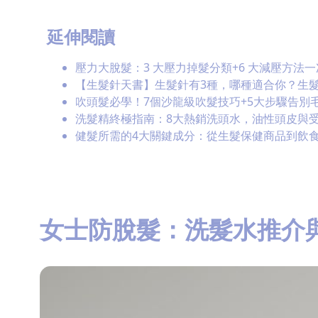
延伸閱讀
壓力大脫髮：3 大壓力掉髮分類+6 大減壓方法
【生髮針天書】生髮針有3種，哪種適合你？生
吹頭髮必學！7個沙龍級吹髮技巧+5大步驟告別
洗髮精終極指南：8大熱銷洗頭水，油性頭皮與
健髮所需的4大關鍵成分：從生髮保健商品到飲食平衡！
女士防脫髮：洗髮水推介