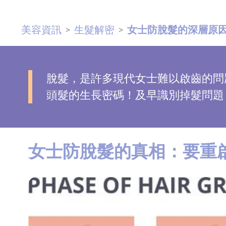
去
斑
美容資訊
生髮解密
女士防脫髮的深層原因
>
>
眼
袋
脫髮，是許多現代女士難以啟齒的問
知
頭髮的生長密碼！及早識別掉髮問題
識
生
髮
女士防脫髮的真相：要重
解
密
去
印