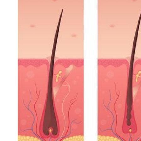
知
識
瘦
面
方
法
鼻
鼾
解
決
減
肥
全