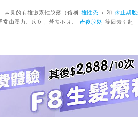
，常見的有雄激素性脫髮（俗稱
雄性禿
）和
休止期脫
通常由壓力、疾病、營養不良、
產後脫髮
等因素引起