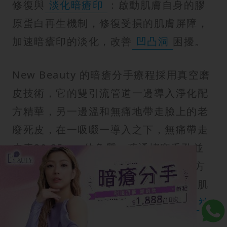
修復與
淡化暗瘡印
：啟動肌膚自身的膠
原蛋白再生機制，修復受損的肌膚屏障，
加速暗瘡印的淡化，改善
凹凸洞
困擾。
New Beauty 的暗瘡分手療程採用真空磨
皮技術，它的雙引流管道一邊導入淨化配
方精華，另一邊溫和無痛地帶走臉上的老
廢死皮，在一吸啜一導入之下，無痛帶走
皮表30-35mm的角質，疏通堵塞毛孔並
溶解黑頭
與粉刺；而導入醫學淨化配方
可滲入肌底，刺激膠原蛋白增生，提升肌
膚自身減少油脂分泌，從根源上
去痘
祛
痘
！