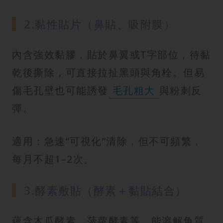
2.黏性貼片（鼻貼、吸附膜）
內含強效黏膠，貼於鼻翼或T字部位，待黏
乾後撕除，可直接拉扯黑頭與角栓。但易
傷毛孔壁也可能誘發
毛孔粗大
與粉刺反
彈。
適用：急速“可視化”清除，但不可頻繁，
每月不超1–2次。
3.酵素敷貼（酵素＋黏貼結合）
蘊含木瓜酵素、菠蘿酵素等，能溶解角質