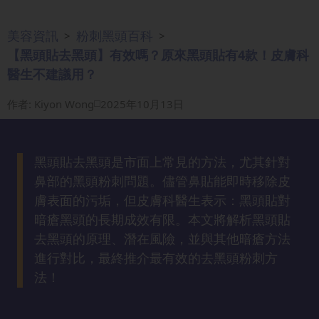
眼
袋
美容資訊
粉刺黑頭百科
>
>
知
【黑頭貼去黑頭】有效嗎？原來黑頭貼有4款！皮膚科
識
醫生不建議用？
作者
:
Kiyon Wong
2025年10月13日
生
髮
解
密
黑頭貼去黑頭是市面上常見的方法，尤其針對
鼻部的黑頭粉刺問題。儘管鼻貼能即時移除皮
膚表面的污垢，但皮膚科醫生表示：黑頭貼對
去
印
暗瘡黑頭的長期成效有限。本文將解析黑頭貼
知
去黑頭的原理、潛在風險，並與其他暗瘡方法
識
進行對比，最終推介最有效的去黑頭粉刺方
法！
瘦
面