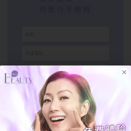
暗瘡分手療程