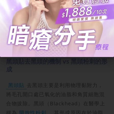
我已閱讀並同意有關
條款細則
以及
隱私政
策
。
完成登記
黑頭貼去黑頭的機制 vs 黑頭粉刺的形
成
黑頭貼
去黑頭主要是利用物理黏附力，
將毛孔開口處已氧化的油脂和角質細胞混
合物拔除。黑頭（Blackhead）在醫學上
稱為
開放性粉刺
，其形成原因在於油脂