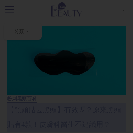
.
分類
粉
刺
黑
頭
百
科
粉刺黑頭百科
美
白
【黑頭貼去黑頭】有效嗎？原來黑頭
去
斑
貼有4款！皮膚科醫生不建議用？