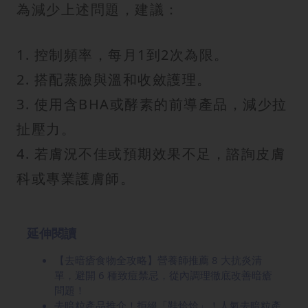
為減少上述問題，建議：
1. 控制頻率，每月1到2次為限。
2. 搭配蒸臉與溫和收斂護理。
3. 使用含BHA或酵素的前導產品，減少拉
扯壓力。
4. 若膚況不佳或預期效果不足，諮詢皮膚
科或專業護膚師。
延伸閱讀
【去暗瘡食物全攻略】營養師推薦 8 大抗炎清
單，避開 6 種致痘禁忌，從內調理徹底改善暗瘡
問題！
去暗粒產品推介！拒絕「鞋烚烚」！人氣去暗粒產