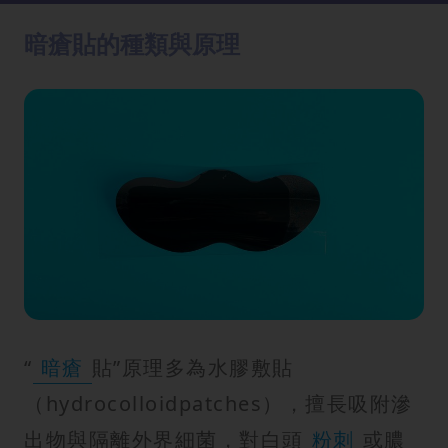
方
法
暗瘡貼的種類與原理
鼻
鼾
解
決
減
肥
全
攻
略
“
暗瘡
貼”原理多為水膠敷貼
消
（hydrocolloidpatches），擅長吸附滲
除
虎
出物與隔離外界細菌，對白頭
粉刺
或膿