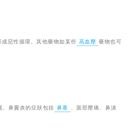
形成惡性循環。其他藥物如某些
高血壓
藥物也可
週。鼻竇炎的症狀包括
鼻塞
、面部壓痛、鼻涕