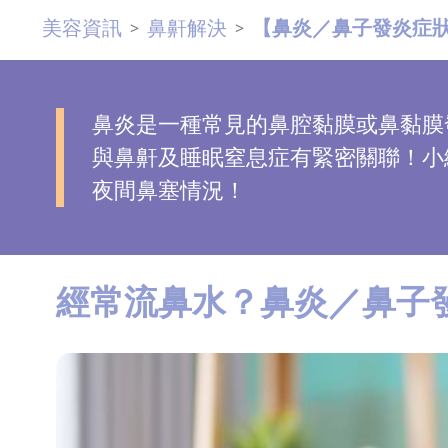
美容資訊
鼻鼾解決
【鼻炎／鼻子發炎症
去
>
>
斑
眼
鼻炎是一種常見的鼻腔黏膜或鼻黏膜
袋
與鼻鼾及睡眠窒息症有緊密關聯！小
知
夜間鼻塞情況！
識
生
髮
經常流鼻水？鼻炎／鼻子
解
密
去
印