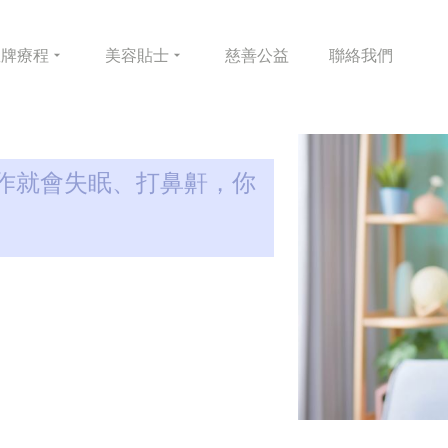
皇牌
療程
美容
貼士
慈善
公益
聯絡
我們
作就會失眠、打鼻鼾，你