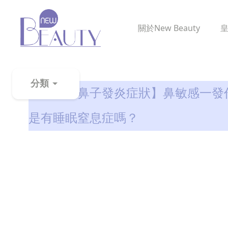
關於
New Beauty
鼻鼾解決
分類
【鼻炎／鼻子發炎症狀】鼻敏感一發
粉
是有睡眠窒息症嗎？
刺
黑
頭
百
科
美
白