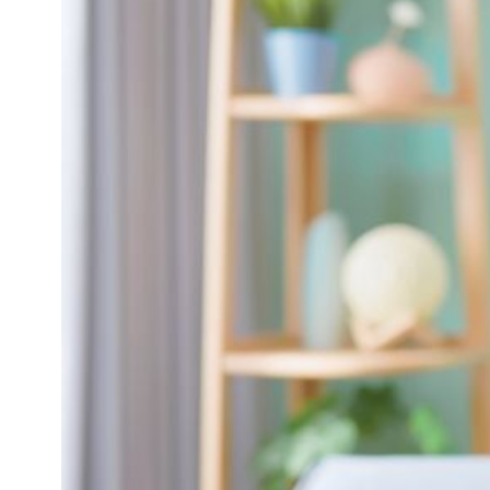
知
識
瘦
面
方
法
鼻
鼾
解
決
減
肥
全