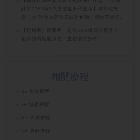
【基礎代謝率如何算？破解減肥迷思、1分鐘
計算TDEE與3大方法提升代謝率】經常吃外
賣、OT時食無定時又缺乏運動，體重容易節
節上升！不少人在減肥路上屢戰屢敗，明明吃
【體脂率】體脂率一超過30%就屬於肥胖？1
得很少卻依然瘦不下來，其實這很可能是因為
招令體內脂肪消失！重塑理想身材！
你不了解自己的身體密碼，甚至跌入了錯誤的
節食陷阱。今天我們就來全面拆解這個健康關
鍵，加入多個常見的減肥迷思探討，帶你認識
如何吃得聰明、瘦得健康！
相關療程
R6 眼袋療程
S6 減肥療程
8D 去斑療程
N8 鼻鼾療程