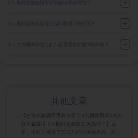
Q3. 鼻鼾槍療程與射頻消融術有何不同？
Q4. 鼻鼾槍療程後能否立即看到治療效果？
Q5. 患有睡眠窒息症的人是否應直接選擇鼻鼾槍？
其他文章
【左旋肉鹼副作用有什麼？3大副作用及3種人
群不宜服用！一開口就有尷尬魚腥味？】近
年，市面上湧現了五花八門的保健產品，其中