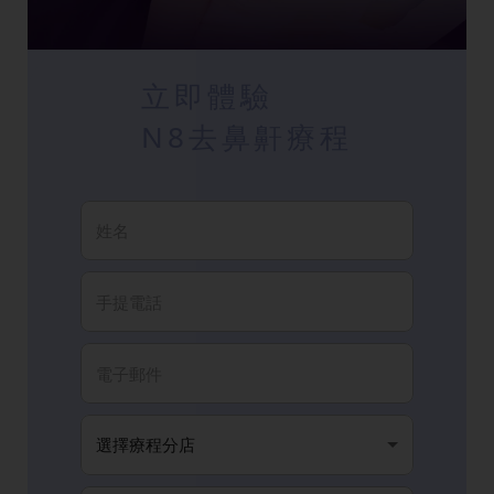
立即體驗
N8去鼻鼾療程