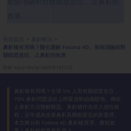
射頻消融術對睡眠窒息症、止鼻鼾的
眼
袋
效果
知
識
美容資訊
鼻鼾解決
>
>
生
鼻鼾槍有用嗎？醫生講解 Fotona 4D、射頻消融術對
髮
睡眠窒息症、止鼻鼾的效果
解
密
作者
:
Kiyon Wong
2025年10月2日
去
印
鼻鼾槍有用嗎？全球 5% 人患有睡眠窒息症，
知
70% 鼻鼾問題源於上呼吸道軟組織鬆弛。傳統
識
止鼻鼾方法難解難題。鼻鼾槍作為非入侵性療
程，近年成為改善鼻鼾及睡眠窒息的新選擇。
瘦
本文將分析 Fotona 4D 鼻鼾槍原理、療程效
面
果！鼻鼾槍究竟有冇用？