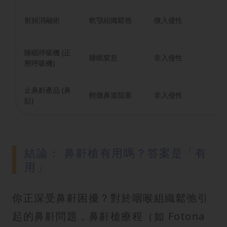
射頻消融術
軟顎組織鬆弛
微入侵性
顯
睡眠呼吸機 (正
即
睡眠窒息
非入侵性
壓呼吸機)
療
止鼻鼾產品 (鼻
輕微鼻道阻塞
非入侵性
輕
貼)
結論： 鼻鼾槍有用嗎？答案是「有
用」
你正深受鼻鼾困擾？對於咽喉組織鬆弛引
起的鼻鼾問題，鼻鼾槍療程（如 Fotona