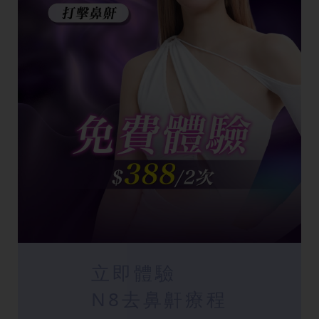
立即體驗
N8去鼻鼾療程