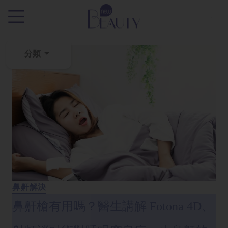
.
分類
粉
刺
黑
頭
百
科
美
白
鼻鼾解決
去
鼻鼾槍有用嗎？醫生講解 Fotona 4D、
斑