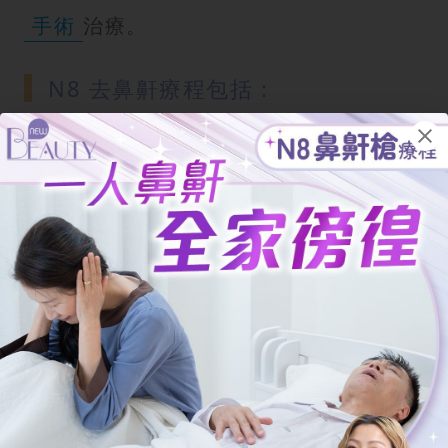
手術
治療。
N8 去鼻鼾療程包括：
初步評估： 專業醫師會評估患者的鼻鼾的
成因，確定鼻鼾及睡眠窒息問題的嚴重程
度（如監測睡眠質素、AHI 指數），並排
除鼻甲肥大等結構性阻塞。
多次治療： 通常建議 3-6 次療程，每次間
隔 2-3 週。多次治療能確保咽喉組織有足
夠時間進行膠原蛋白增生和收緊。