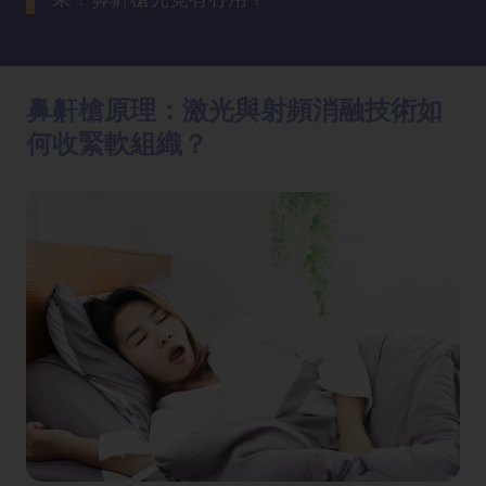
方
法
鼻鼾槍原理：激光與射頻消融技術如
鼻
鼾
何收緊軟組織？
解
決
減
肥
全
攻
略
消
除
虎