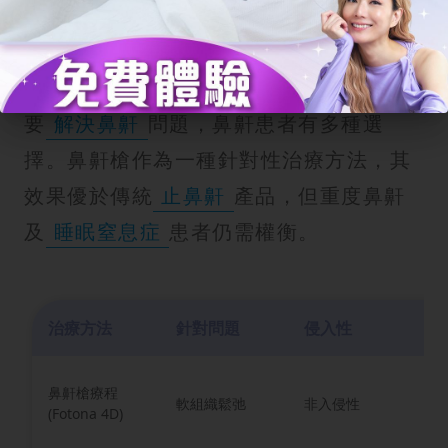
鼻鼾槍 vs 睡眠呼吸機！打鼻鼾的患
者的多種止鼻鼾方法
要
解決鼻鼾
問題，鼻鼾患者有多種選
擇。鼻鼾槍作為一種針對性治療方法，其
效果優於傳統
止鼻鼾
產品，但重度鼻鼾
及
睡眠窒息症
患者仍需權衡。
治療方法
針對問題
侵入性
療
鼻鼾槍療程
軟組織鬆弛
非入侵性
顯
(Fotona 4D)