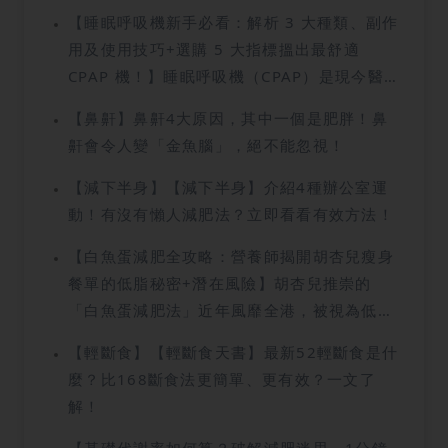
最受健身愛好者及減肥人士追捧的，莫過於標
【睡眠呼吸機新手必看：解析 3 大種類、副作
榜能加速燃燒脂肪的補充品。然而，這些產品
用及使用技巧+選購 5 大指標搵出最舒適
真的安全嗎？本文將為大家深入淺出地全面拆
CPAP 機！】睡眠呼吸機（CPAP）是現今醫
解這款熱門成分的作用原理，詳細探討左旋肉
學界公認治療睡眠窒息症的首選方案。對於長
鹼副作用及潛在禁忌。
【鼻鼾】鼻鼾4大原因，其中一個是肥胖！鼻
期受到響亮鼻鼾、早起頭痛或日間精神不振困
鼾會令人變「金魚腦」，絕不能忽視！
擾的人士而言，這部醫療設備能透過輸出穩定
的正氣壓，有效撐開患者呼吸道，防止睡眠間
【減下半身】【減下半身】介紹4種辦公室運
出現窒息情況。選擇合適的睡眠呼吸機不僅能
動！有沒有懶人減肥法？立即看看有效方法！
顯著提升睡眠質素與生活質素，更能預防因長
【白魚蛋減肥全攻略：營養師揭開胡杏兒瘦身
期缺氧而引發的心血管疾病及高血壓等嚴重疾
餐單的低脂秘密+潛在風險】胡杏兒推崇的
病。本文將為您深入解析正氣壓呼吸機的運作
「白魚蛋減肥法」近年風靡全港，被視為低脂
原理、價格對比及選購要點，助您在香港市場
瘦身恩物。但相比油炸黃魚蛋，白魚蛋是否真
挑選出最舒適的治療伴侶！文章最後還有獨家
【輕斷食】【輕斷食天書】最新52輕斷食是什
的百利無一害？當中暗藏什麼高鈉陷阱？本文
改善止鼻鼾療程的優惠大公開！
麼？比168斷食法更簡單、更有效？一文了
將由營養師剖析其成分與熱量，公開正確食
解！
法，助你避開致肥地雷，重塑理想身型！