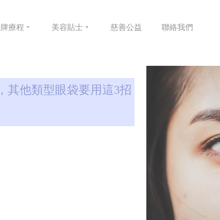
皇牌
療程
美容
貼士
慈善
公益
聯絡
我們
，其他類型眼袋要用這3招