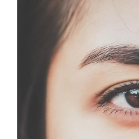
知
識
瘦
面
方
法
鼻
鼾
解
決
減
肥
全