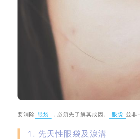
攻
略
消
除
虎
紋
要消除
眼袋
，必須先了解其成因。
眼袋
並非
1. 先天性眼袋及淚溝