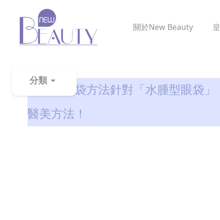
關於
New Beauty
眼袋知識
分類
天然去眼袋方法針對「水腫型眼袋」
粉
醫美方法！
刺
黑
頭
百
科
美
白