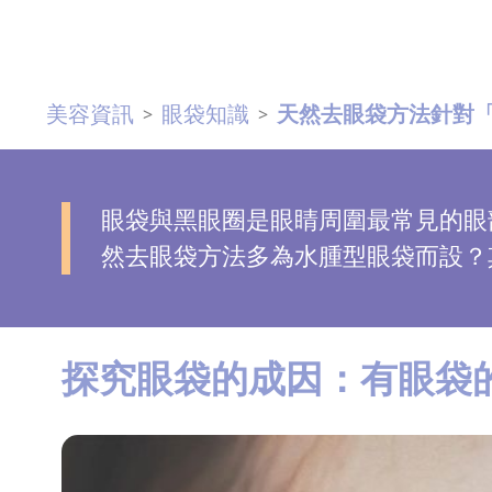
去
斑
美容資訊
眼袋知識
天然去眼袋方法針對
>
>
眼
袋
知
識
眼袋與黑眼圈是眼睛周圍最常見的眼
然去眼袋方法多為水腫型眼袋而設？
生
髮
解
探究眼袋的成因：有眼袋
密
去
印