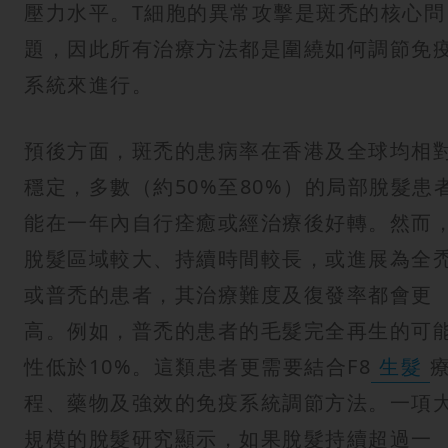
壓力水平。T細胞的異常攻擊是斑禿的核心問
題，因此所有治療方法都是圍繞如何調節免
系統來進行。
預後方面，斑禿的患病率在香港及全球均相
穩定，多數（約50%至80%）的局部脫髮患
能在一年內自行痊癒或經治療後好轉。然而
脫髮區域較大、持續時間較長，或進展為全
或普禿的患者，其治療難度及復發率都會更
高。例如，普禿的患者的毛髮完全再生的可
性低於10%。這類患者更需要結合F8
生髮
程、藥物及強效的免疫系統調節方法。一項
規模的脫髮研究顯示，如果脫髮持續超過一