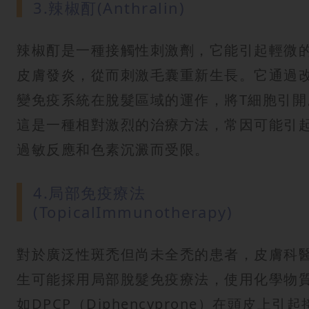
3.辣椒酊(Anthralin)
辣椒酊是一種接觸性刺激劑，它能引起輕微
皮膚發炎，從而刺激毛囊重新生長。它通過
變免疫系統在脫髮區域的運作，將T細胞引開
這是一種相對激烈的治療方法，常因可能引
過敏反應和色素沉澱而受限。
4.局部免疫療法
(TopicalImmunotherapy)
對於廣泛性斑禿但尚未全禿的患者，皮膚科
生可能採用局部脫髮免疫療法，使用化學物
如DPCP（Diphencyprone）在頭皮上引起