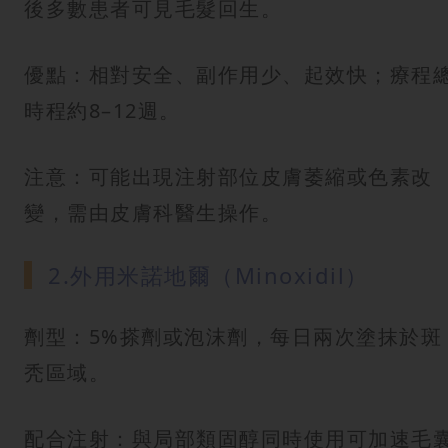
後多數患者可見毛髮回生。
優點：相對安全、副作用少、起效快；療程
時程約8–12週。
注意：可能出現注射部位皮膚萎縮或色素改
變，需由皮膚科醫生操作。
2.外用米諾地爾（Minoxidil）
劑型：5%搽劑或泡沫劑，每日兩次塗抹於斑
秃區域。
配合注射：與局部類固醇同時使用可加速毛