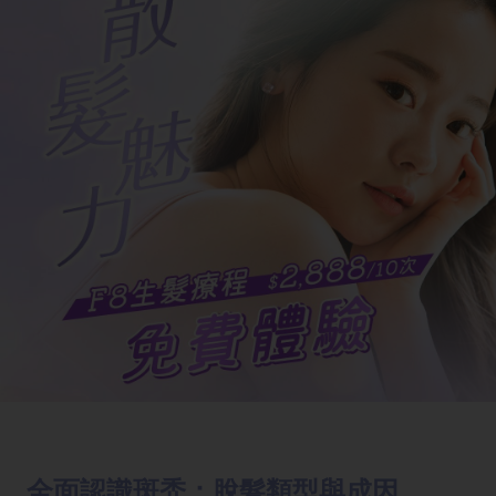
全面認識斑禿：脫髮類型與成因