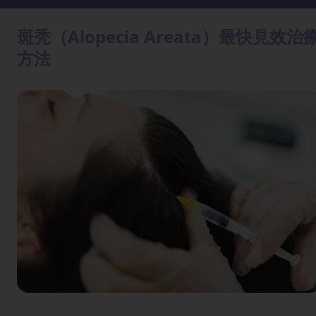
方
法
斑秃（Alopecia Areata）最快見效治
方法
鼻
鼾
解
決
減
肥
全
攻
略
消
除
虎