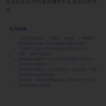
疫系統在斑禿的發病機制中起著決定性作
用。
延伸閱讀
9個頭髮蓬鬆技巧：別再當「扁塌頭」！4種髮型
從視覺提升髮量+8款頭髮蓬鬆洗髮水推薦！
【雄性禿】的3大原因+治療雄性禿的4大方法，
戒菸、戴帽可防脫髮？
頭皮發炎反覆發作？6大症狀檢查清單+90%的人
都忽略的7個預防方法！
頭皮痕癢不困擾，止頭痕有妙法！頭痕成因、舒緩
及預防頭痕的全面指南
梳頭養生：被遺忘的護髮秘訣，脫髮者一下梳X下
可增進頭皮血液循環