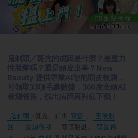
鬼剃頭／斑禿的成因是什麼？是壓力
性脫髮嗎？還是頭皮出事？New
Beauty 提供專業AI智能頭皮檢測，
可領取33項毛囊數據，360度全頭AI
檢測報告，找出病因再對症下藥！
鬼剃頭
/斑禿、狂生
頭瘡
、
產後脫
髮
、
髮線後移
、頭頂脫髮、
頭髮稀
疏
、少年
白髮
及髮質不佳？你也發現髮