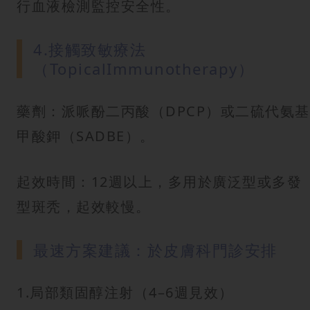
行血液檢測監控安全性。
4.接觸致敏療法
（TopicalImmunotherapy）
藥劑：派哌酚二丙酸（DPCP）或二硫代氨基
甲酸鉀（SADBE）。
起效時間：12週以上，多用於廣泛型或多發
型斑秃，起效較慢。
最速方案建議：於皮膚科門診安排
1.局部類固醇注射（4–6週見效）