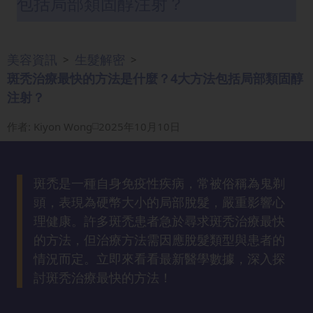
包括局部類固醇注射？
眼
袋
知
美容資訊
生髮解密
>
>
識
斑秃治療最快的方法是什麼？4大方法包括局部類固醇
注射？
生
髮
作者
:
Kiyon Wong
2025年10月10日
解
密
斑禿是一種自身免疫性疾病，常被俗稱為鬼剃
去
頭，表現為硬幣大小的局部脫髮，嚴重影響心
印
理健康。許多斑禿患者急於尋求斑秃治療最快
知
的方法，但治療方法需因應脫髮類型與患者的
識
情況而定。立即來看看最新醫學數據，深入探
討斑秃治療最快的方法！
瘦
面