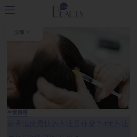
.
分類
粉
刺
黑
頭
百
科
美
白
生髮解密
去
斑秃治療最快的方法是什麼？4大方法
斑