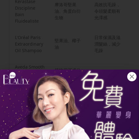
Kérastase
摩洛哥堅果
高效抗毛躁，
Discipline
適
油、角蛋白衍
令頭髮柔順有
Bain
及
生物
光澤感
Fluidealiste
L'Oréal Paris
日常保濕及滋
堅果油、椰子
性
Extraordinary
潤髮絲，減少
油
頭
Oil Shampoo
毛躁
Aveda Smooth
植物保濕成分
Infusion Anti-
溫和洗髮，建
較
（如乳木果
Frizz
立天然保護膜
不
油）
Shampoo
Tsubaki
深層保濕，改
Premium
山茶花油、透
適
善頭髮乾燥問
Moist
明質酸
及
題
Shampoo
OGX