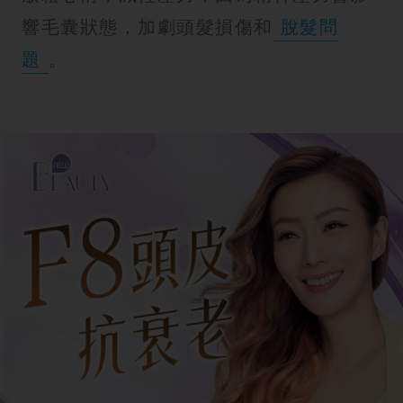
響毛囊狀態，加劇頭髮損傷和
脫髮問
題
。