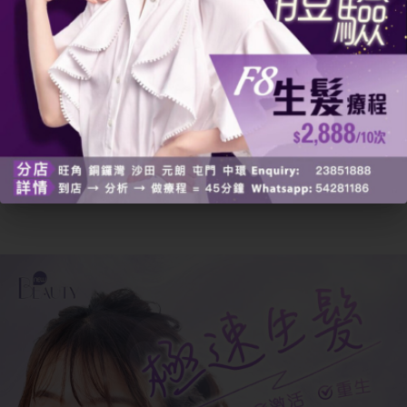
修復毛鱗片損
Renewing
適
摩洛哥堅果油
傷，使頭髮柔
Argan Oil
造
順
Shampoo
Living Proof
阻隔外界環境
專利防濕氣分
針
No Frizz
水分，令頭髮
子
設
Shampoo
光澤感強