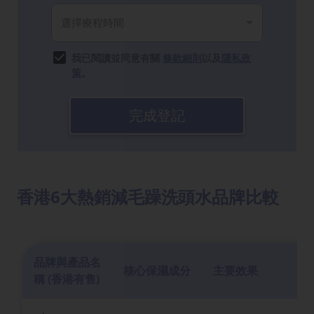
我已閱讀並同意有關
條款細則
以及
隱私政
策
。
完成登記
香港6大熱銷減毛躁洗頭水品牌比較
品牌與產品名
核心保濕成分
主要效果
備
稱 (香港有售)