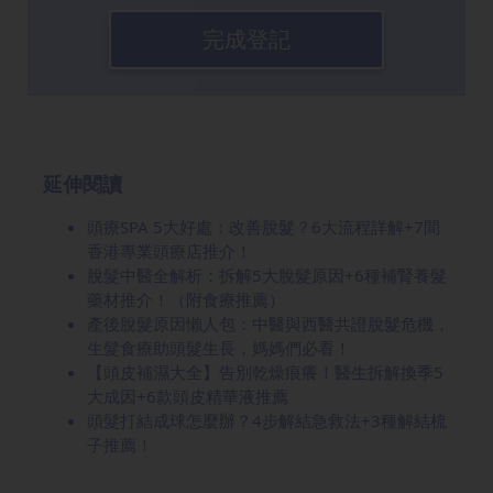
完成登記
延伸閱讀
頭療SPA 5大好處：改善脫髮？6大流程詳解+7間
香港專業頭療店推介！
脫髮中醫全解析：拆解5大脫髮原因+6種補腎養髮
藥材推介！（附食療推薦）
產後脫髮原因懶人包：中醫與西醫共證脫髮危機，
生髮食療助頭髮生長，媽媽們必看！
【頭皮補濕大全】告別乾燥痕癢！醫生拆解換季5
大成因+6款頭皮精華液推薦
頭髮打結成球怎麼辦？4步解結急救法+3種解結梳
子推薦！