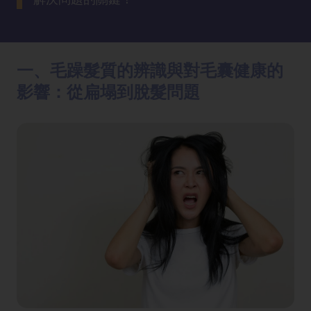
方
法
一、毛躁髮質的辨識與對毛囊健康的
鼻
鼾
影響：從扁塌到脫髮問題
解
決
減
肥
全
攻
略
消
除
虎