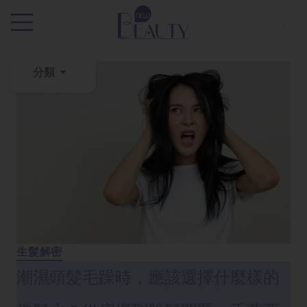
.
分類
粉
刺
黑
頭
百
科
美
白
生髮解密
去
潮濕頭髮毛躁時，應該選擇什麼樣的
斑