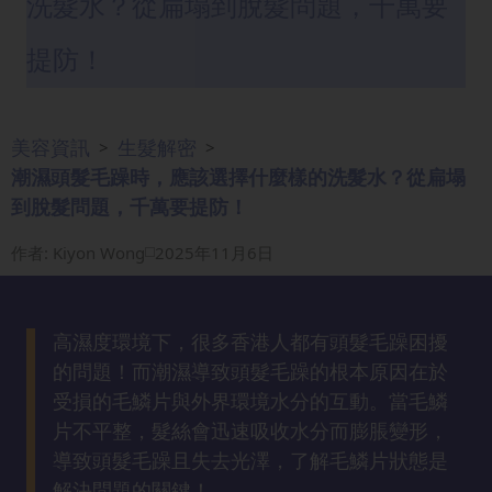
洗髮水？從扁塌到脫髮問題，千萬要
眼
袋
提防！
知
識
美容資訊
生髮解密
>
>
生
潮濕頭髮毛躁時，應該選擇什麼樣的洗髮水？從扁塌
髮
到脫髮問題，千萬要提防！
解
密
作者
:
Kiyon Wong
2025年11月6日
去
印
高濕度環境下，很多香港人都有頭髮毛躁困擾
知
的問題！而潮濕導致頭髮毛躁的根本原因在於
識
受損的毛鱗片與外界環境水分的互動。當毛鱗
片不平整，髮絲會迅速吸收水分而膨脹變形，
瘦
導致頭髮毛躁且失去光澤，了解毛鱗片狀態是
面
解決問題的關鍵！