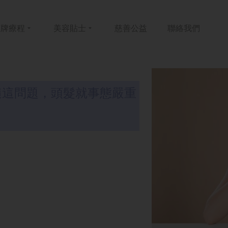
皇牌
療程
美容
貼士
慈善
公益
聯絡
我們
隨這問題，頭髮就事態嚴重