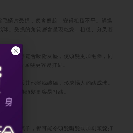
當毛鱗片受損，便會翹起，變得粗糙不平。觸摸
成球。受損的角質層會呈現乾燥、粗糙、分叉甚
生靜電。靜電會吸附灰塵，使頭髮更加毛躁，同
彈性，導致頭髮更容易打結。
，更容易與其他髮絲纏繞，形成惱人的結成球。
類情況會讓頭髮更容易打結。
不合適的梳子，都可能令頭髮斷髮或加劇頭髮打