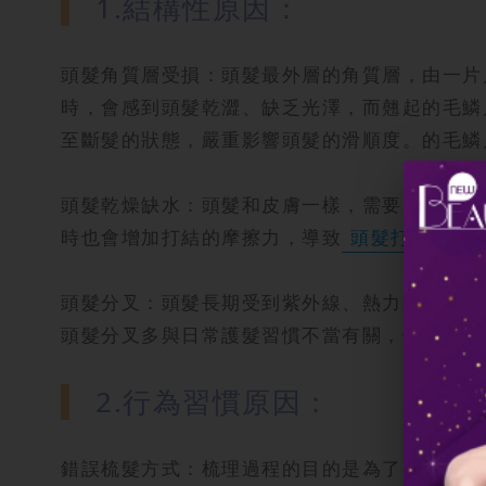
1.結構性原因：
頭髮角質層受損：頭髮最外層的角質層，由一片
時，會感到頭髮乾澀、缺乏光澤，而翹起的毛鱗
至斷髮的狀態，嚴重影響頭髮的滑順度。的毛鱗
頭髮乾燥缺水：頭髮和皮膚一樣，需要水分滋潤
時也會增加打結的摩擦力，導致
頭髮打結
。若
頭髮分叉：頭髮長期受到紫外線、熱力或化學物
頭髮分叉多與日常護髮習慣不當有關，例如：過
2.行為習慣原因：
錯誤梳髮方式：梳理過程的目的是為了整理髮絲