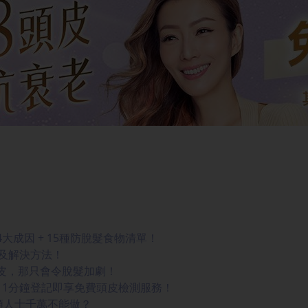
成因 + 15種防脫髮食物清單！
及解決方法！
皮，那只會令脫髮加劇！
！1分鐘登記即享免費頭皮檢測服務！
類人士千萬不能做？