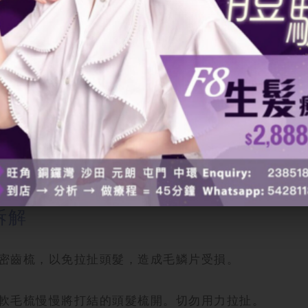
始輕輕，輕柔地將打結的頭髮梳開，然後再慢慢向上梳
洗髮產品，容易洗去頭髮上的天然油脂，令頭髮變得乾
程中洗頭方式不當，也會導致頭髮更容易打結。
是當枕頭材質粗糙時，更容易令頭髮結成球。使用絲綢
境因素，都會令頭髮變得毛躁和乾燥，導致頭髮打結的
取適當的保護措施。
拆解
密齒梳，以免拉扯頭髮，造成毛鱗片受損。
軟毛梳慢慢將打結的頭髮梳開。切勿用力拉扯。