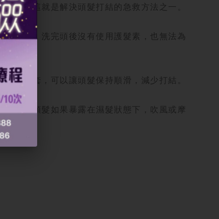
至髮根。這就是解決頭髮打結的急救方法之一。
燥。另外，洗完頭後沒有使用護髮素，也無法為
或緞面枕套，可以讓頭髮保持順滑，減少打結。
情況。的頭髮如果暴露在濕髮狀態下，吹風或摩