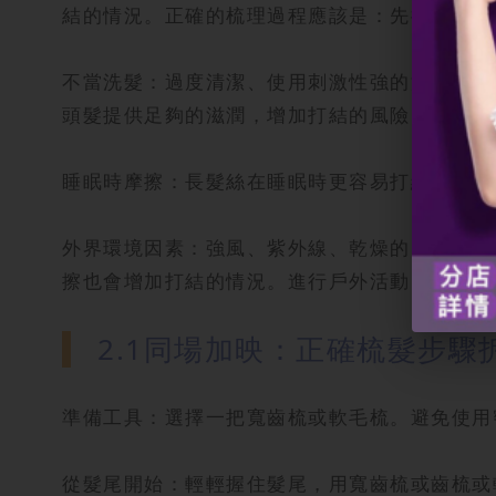
結的情況。正確的梳理過程應該是：先從髮尾開
不當洗髮：過度清潔、使用刺激性強的洗頭水或
頭髮提供足夠的滋潤，增加打結的風險。洗髮過
睡眠時摩擦：長髮絲在睡眠時更容易打結。特別
外界環境因素：強風、紫外線、乾燥的空氣等環
擦也會增加打結的情況。進行戶外活動時，應採
2.1同場加映：正確梳髮步驟
準備工具：選擇一把寬齒梳或軟毛梳。避免使用
從髮尾開始：輕輕握住髮尾，用寬齒梳或齒梳或