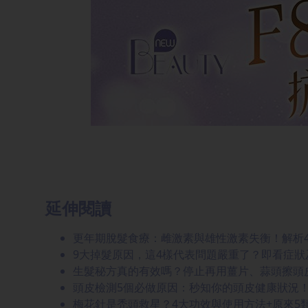
延伸閱讀
更年期脫髮食療：雌激素與雄性激素失衡！解析4大
9大掉髮原因，這4樣代表問題嚴重了？即看症狀
生髮秘方真的有效嗎？停止再用薑片、蒜頭擦頭
頭皮檢測5個必做原因：秒知你的頭皮健康狀況
梅花針是禿頭救星？4大功效與使用方法+原來5