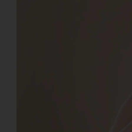
知
識
瘦
面
方
法
鼻
鼾
解
決
減
肥
全