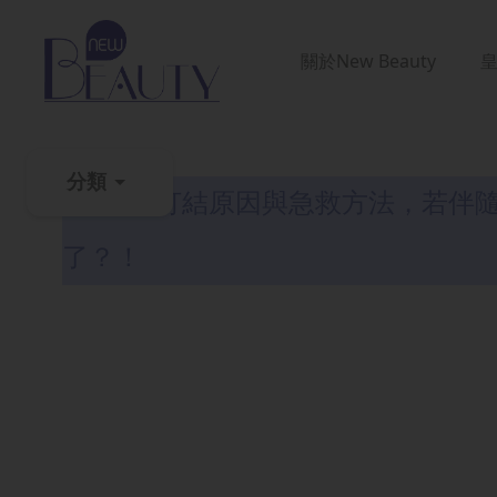
關於
New Beauty
生髮解密
分類
3個頭髮打結原因與急救方法，若伴
粉
了？！
刺
黑
頭
百
科
美
白