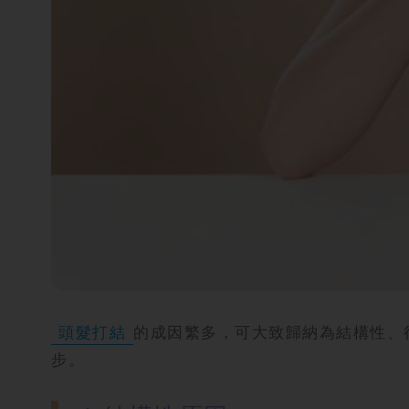
攻
略
消
除
虎
紋
頭髮打結
的成因繁多，可大致歸納為結構性、
步。