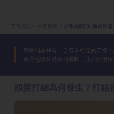
去
斑
美容資訊
生髮解密
3個頭髮打結原因與
>
>
眼
袋
知
識
秀髮糾纏難解，是否令您深感困擾？
素與毛鱗片受損的機制，並介紹使用
生
髮
解
頭髮打結為何發生？打結
密
去
印