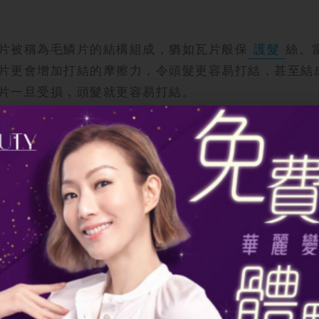
片被稱為毛鱗片的結構組成，猶如瓦片般保
護髮
絲。
片更會增加打結的摩擦力，令頭髮更容易打結，甚至結
片一旦受損，頭髮就更容易打結。
。當頭髮缺乏水分，便會變得乾燥脆弱，容易打結並產
身體水分不足或的頭髮缺乏營養，頭髮便會失去光澤和
質的侵害，便容易出現分叉。分叉的髮尾就像倒刺一樣
度使用高溫造型工具、頻繁染燙、缺乏營養頭髮等。這
，但如果方法不當，反而會造成傷害。用力拉扯、使用