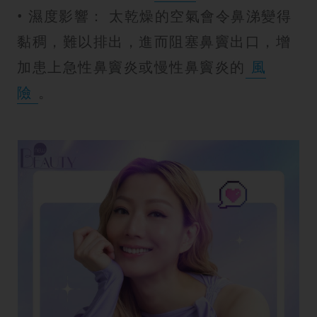
• 濕度影響： 太乾燥的空氣會令鼻涕變得
黏稠，難以排出，進而阻塞鼻竇出口，增
加患上急性鼻竇炎或慢性鼻竇炎的
風
險
。