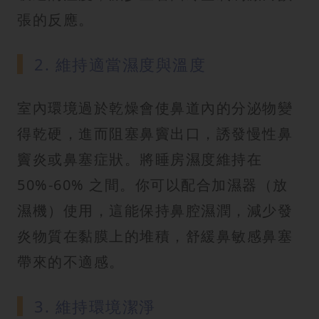
張的反應。
2. 維持適當濕度與溫度
室內環境過於乾燥會使鼻道內的分泌物變
得乾硬，進而阻塞鼻竇出口，誘發慢性鼻
竇炎或鼻塞症狀。將睡房濕度維持在
50%-60% 之間。你可以配合加濕器（放
濕機）使用，這能保持鼻腔濕潤，減少發
炎物質在黏膜上的堆積，舒緩鼻敏感鼻塞
帶來的不適感。
3. 維持環境潔淨