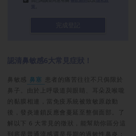
我已閱讀並同意有關
條款細則
以及
隱私政
策
。
完成登記
認清鼻敏感6大常見症狀！
鼻敏感
鼻塞
患者的痛苦往往不只侷限於
鼻子。由於上呼吸道與眼睛、耳朵及喉嚨
的黏膜相連，當免疫系統被致敏原啟動
後，發炎連鎖反應會蔓延至整個面部。了
解以下 6 大常見的徵狀，能幫助你區分這
到底是普通流感還是長期的過敏性鼻炎：