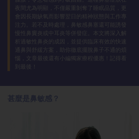
方
夜間尤為明顯，不僅嚴重剝奪了睡眠品質，更
法
會因長期缺氧而影響翌日的精神狀態與工作專
注力。若不及時處理，鼻敏感鼻塞還可能誘發
鼻
慢性鼻竇炎或中耳炎等併發症。本文將深入解
鼾
析過敏性鼻炎的成因，並提供臨床有效的快速
解
通鼻與舒緩方案，助你徹底擺脫鼻子不通的煩
決
惱，文章最後還有小編獨家療程優惠！記得看
到最後！
減
肥
全
攻
甚麼是鼻敏感？
略
消
除
虎