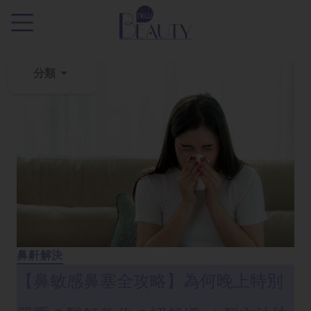
.
分類
粉
刺
黑
頭
百
科
美
白
鼻鼾解決
去
【鼻敏感鼻塞全攻略】為何晚上特別
斑