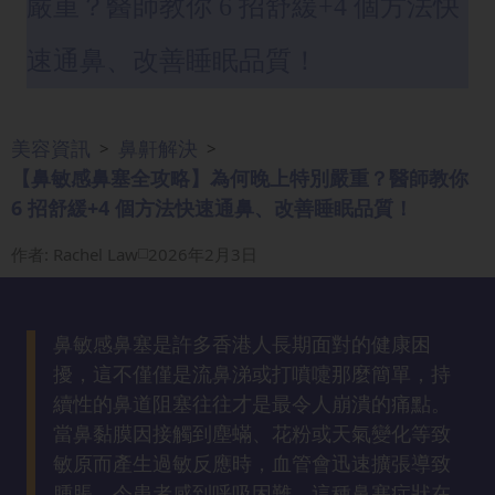
嚴重？醫師教你 6 招舒緩+4 個方法快
眼
袋
速通鼻、改善睡眠品質！
知
識
美容資訊
鼻鼾解決
>
>
生
【鼻敏感鼻塞全攻略】為何晚上特別嚴重？醫師教你
髮
6 招舒緩+4 個方法快速通鼻、改善睡眠品質！
解
密
作者
:
Rachel Law
2026年2月3日
去
印
鼻敏感鼻塞是許多香港人長期面對的健康困
知
擾，這不僅僅是流鼻涕或打噴嚏那麼簡單，持
識
續性的鼻道阻塞往往才是最令人崩潰的痛點。
當鼻黏膜因接觸到塵蟎、花粉或天氣變化等致
瘦
敏原而產生過敏反應時，血管會迅速擴張導致
面
腫脹，令患者感到呼吸困難。這種鼻塞症狀在