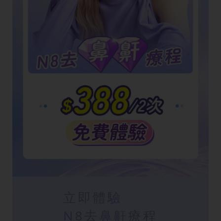
立即體驗
N8去鼻鼾療程