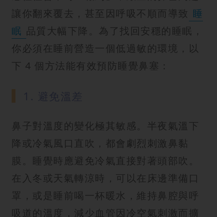
讓你翻來覆去，甚至因呼吸不順而導致
睡
眠
品質大幅下降。為了找回安穩的睡眠，
你必須在睡前營造一個低過敏的環境，以
下 4 個方法能有效預防睡覺鼻塞：
1. 避免溫差
鼻子對溫度的變化極其敏感。半夜氣溫下
降或冷氣風口直吹，都會劇烈刺激鼻黏
膜。睡覺時應避免冷氣直接對著頭部吹。
在入冬或天氣轉涼時，可以在床邊準備口
罩，或是睡前喝一杯暖水，維持鼻腔與呼
吸道的溫度，減少血管因冷空氣刺激而擴