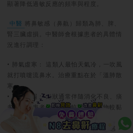
顯著降低過敏反應的頻率與程度。
中醫
將鼻敏感（鼻鼽）歸類為肺、脾、
腎三臟虛損。中醫師會根據患者的具體情
況進行調理：
• 肺氣虛寒： 這類人最怕天氣冷，一吹風
就打噴嚏流鼻水。治療重點在於「溫肺散
寒」。
• 脾胃虛弱： 症狀通常伴隨消化不良、痰
多，這類患者的鼻塞感較重，分泌物較黏
稠。
• 腎氣不足： 屬於慢性且頑固的鼻敏感，