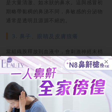
是大量清澈、如水狀的鼻水。這與感冒初
期略帶黏稠的鼻涕不同，鼻敏感的分泌物
通常是透明且源源不絕的。
3. 鼻子、眼睛及皮膚痕癢
當組織胺釋放到血液中，會刺激神經末梢
產生劇烈的瘙癢感。
• 鼻子： 患者會不自覺地反覆揉搓鼻子
（常見的「過敏性揉鼻」動作）。
• 眼睛： 伴隨強烈的癢感、紅腫與流眼
水，這在醫學上常被稱為過敏性結膜炎。