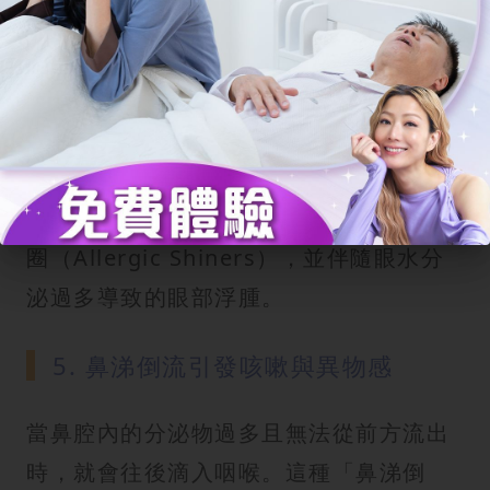
4. 眼睛浮腫與過敏性黑眼圈
你是否有過被朋友問到「是不是沒睡好」
的經驗？其實這不一定是熬夜。長期
鼻
塞
會導致鼻腔與眼周的血液循環受阻，血
管擴張並產生瘀血，形成難以消散的黑眼
圈（Allergic Shiners），並伴隨眼水分
泌過多導致的眼部浮腫。
5. 鼻涕倒流引發咳嗽與異物感
當鼻腔內的分泌物過多且無法從前方流出
時，就會往後滴入咽喉。這種「鼻涕倒