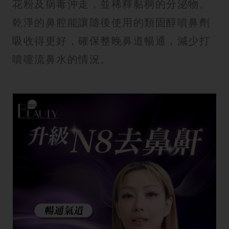
花粉及病毒沖走，並稀釋黏稠的分泌物。
乾淨的鼻腔能讓隨後使用的類固醇噴鼻劑
吸收得更好，確保整晚鼻道暢通，減少打
噴嚏流鼻水的情況。