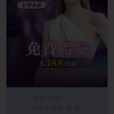
立即體驗
N8去鼻鼾療程