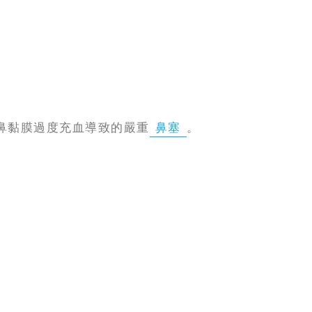
鼻黏膜過度充血導致的嚴重
鼻塞
。