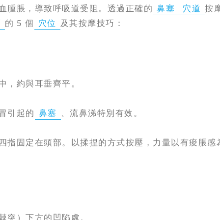
血腫脹，導致呼吸道受阻。透過正確的
鼻塞
穴道
按
薦
的 5 個
穴位
及其按摩技巧：
中，約與耳垂齊平。
冒引起的
鼻塞
、流鼻涕特別有效。
四指固定在頭部。以揉捏的方式按壓，力量以有痠脹感
棘突）下方的凹陷處。