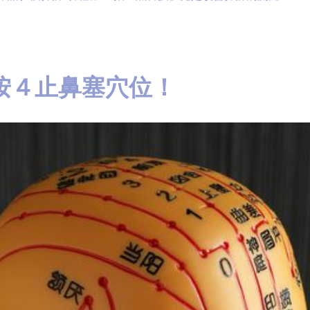
按４止鼻塞穴位！