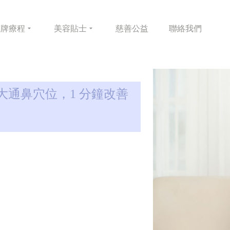
皇牌
療程
美容
貼士
慈善
公益
聯絡
我們
大通鼻穴位，1 分鐘改善