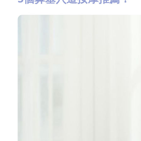
知
識
瘦
面
方
法
鼻
鼾
解
決
減
肥
全