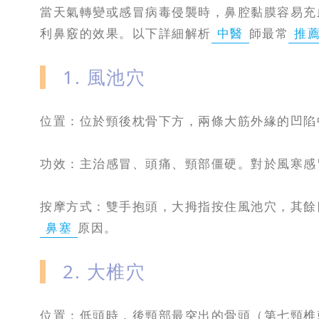
當天氣轉變或感冒病毒侵襲時，鼻腔黏膜容易充
利鼻竅的效果。以下詳細解析
中醫
師最常
推
1. 風池穴
位置：位於頸後枕骨下方，兩條大筋外緣的凹陷
功效：主治感冒、頭痛、頸部僵硬。對於風寒感
按摩方式：雙手抱頭，大拇指按住風池穴，其餘
鼻塞
原因。
2. 大椎穴
位置：低頭時，後頸部最突出的骨頭（第七頸椎