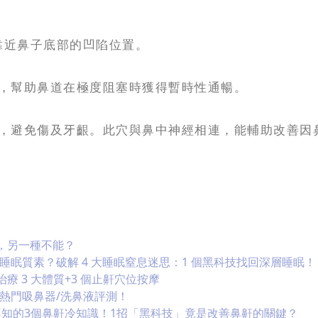
，即靠近鼻子底部的凹陷位置。
，幫助鼻道在極度阻塞時獲得暫時性通暢。
，避免傷及牙齦。此穴與鼻中神經相連，能輔助改善因
，另一種不能？
善睡眠質素？破解 4 大睡眠窒息迷思：1 個黑科技找回深層睡眠！
 3 大體質+3 個止鼾穴位按摩
大熱門吸鼻器/洗鼻液評測！
不知的3個鼻鼾冷知識！1招「黑科技」竟是改善鼻鼾的關鍵？