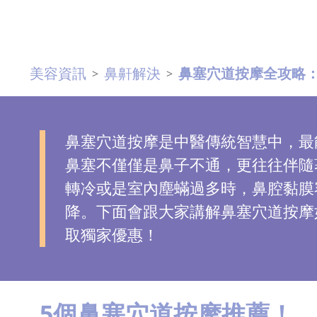
去
斑
美容資訊
鼻鼾解決
鼻塞穴道按摩全攻略：
>
>
眼
袋
知
識
鼻塞穴道按摩是中醫傳統智慧中，最
鼻塞不僅僅是鼻子不通，更往往伴隨
生
轉冷或是室內塵蟎過多時，鼻腔黏膜
髮
降。下面會跟大家講解鼻塞穴道按摩
解
取獨家優惠！
密
去
印
5個鼻塞穴道按摩推薦！