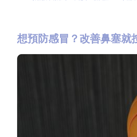
想預防感冒？改善鼻塞就