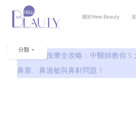
關於
New Beauty
鼻鼾解決
分類
鼻塞穴道按摩全攻略：中醫師教你 5 
粉
鼻塞、鼻過敏與鼻鼾問題！
刺
黑
頭
百
科
美
白