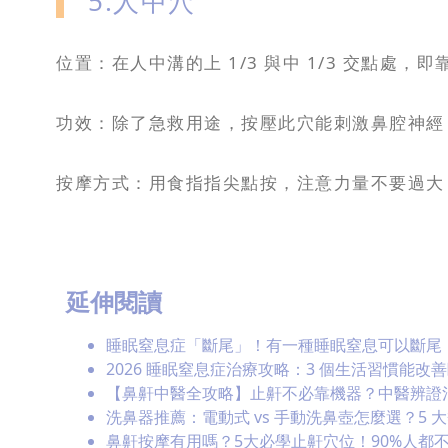
5.人中穴
位置：在人中溝的上 1/3 與中 1/3 交點處
功效：除了急救用途，按壓此穴能刺激鼻腔神經
按摩方式：用食指指尖點按，注意力量不要過大
延伸閱讀
睡眠窒息症「斷尾」！有一種睡眠窒息可以斷尾
2026 睡眠窒息症治療攻略：3 個生活習慣能改
【鼻鼾中醫全攻略】止鼾不必靠機器？中醫辨證治療
洗鼻器推薦：電動式 vs 手動洗鼻壺怎麼選？5 
鼻鼾按摩有用嗎？5大必學止鼾穴位！90%人都