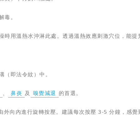
解毒。
澡時用溫熱水沖淋此處。透過溫熱效應刺激穴位，能提
溝（即法令紋）中。
、
鼻炎
及
嗅覺減退
的首選。
由外向內進行旋轉按壓。建議每次按壓 3-5 分鐘，感