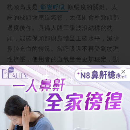
枕頭高度是
影響呼吸
順暢度的關鍵。太
高的枕頭會壓迫氣管，太低則會導致頭部
過度後仰。具備人體工學波浪結構的枕
頭，能確保頭部與身體呈正確水平，減少
鼻腔充血的情況。當呼吸道不再受到物理
性擠壓，使用者的血氧量會更加穩定，顯
著提升整體的睡眠質素與日間精神。
鼻鼾枕頭的種類很多選擇：
在香港市場或各大網購購物車中，針對鼻
鼾問題設計的產品多不勝數。不同品牌的