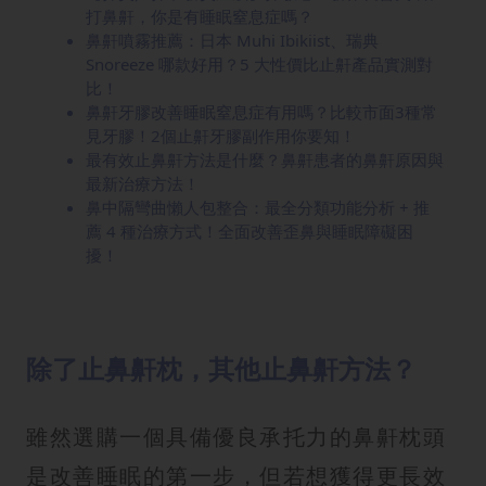
打鼻鼾，你是有睡眠窒息症嗎？
鼻鼾噴霧推薦：日本 Muhi Ibikiist、瑞典
Snoreeze 哪款好用？5 大性價比止鼾產品實測對
比！
鼻鼾牙膠改善睡眠窒息症有用嗎？比較市面3種常
見牙膠！2個止鼾牙膠副作用你要知！
最有效止鼻鼾方法是什麼？鼻鼾患者的鼻鼾原因與
最新治療方法！
鼻中隔彎曲懶人包整合：最全分類功能分析 + 推
薦 4 種治療方式！全面改善歪鼻與睡眠障礙困
擾！
除了止鼻鼾枕，其他止鼻鼾方法？
雖然選購一個具備優良承托力的鼻鼾枕頭
是改善睡眠的第一步，但若想獲得更長效