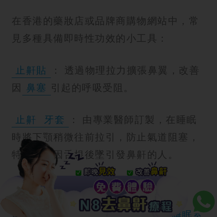
在香港的藥妝店或品牌商購物網站中，常
見多種具備即時性功效的小工具：
止鼾貼
： 透過物理拉力擴張鼻翼，改善
因
鼻塞
引起的呼吸受阻。
止鼾
牙套
： 由專業醫師訂製，在睡眠
時將下顎稍微往前拉引，防止氣道阻塞，
特別適合因舌根後墜引發鼻鼾的人。
4.止鼾貼、止鼾牙套
當鼻鼾問題涉及嚴重的健康問題或
睡眠窒