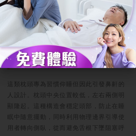
鼻鼾枕頭針對的睡眠姿勢與呼吸道需求各
有不同。了解不同種類的設計，才能挑選
出真正能改善鼻鼾且符合個人身型的選
擇。以下為大家盤點市場上主流的 5 大鼻
鼾枕頭種類：
1.仰睡限制型枕頭
這類枕頭專為習慣仰睡但因此引發鼻鼾的
人設計。枕頭中央位置較低，左右兩側明
顯隆起。這種構造會穩定頭部，防止在睡
眠中隨意擺動，同時利用物理邊界引導使
用者轉向側臥，從而避免舌根下墜阻塞呼