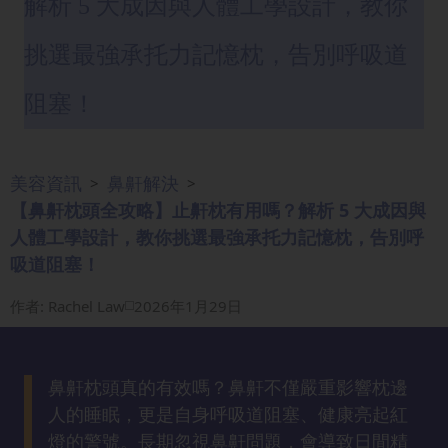
解析 5 大成因與人體工學設計，教你
眼
袋
挑選最強承托力記憶枕，告別呼吸道
知
識
阻塞！
生
髮
美容資訊
鼻鼾解決
>
>
解
【鼻鼾枕頭全攻略】止鼾枕有用嗎？解析 5 大成因與
密
人體工學設計，教你挑選最強承托力記憶枕，告別呼
吸道阻塞！
去
作者
:
Rachel Law
2026年1月29日
印
知
識
鼻鼾枕頭真的有效嗎？鼻鼾不僅嚴重影響枕邊
瘦
人的睡眠，更是自身呼吸道阻塞、健康亮起紅
面
燈的警號。長期忽視鼻鼾問題，會導致日間精