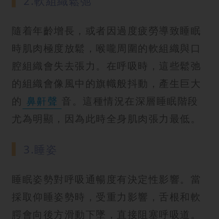
2.軟組織鬆弛
隨着年齡增長，或者因過度疲勞導致睡眠
時肌肉極度放鬆，喉嚨周圍的軟組織與口
腔組織會失去張力。在呼吸時，這些鬆弛
的組織會像風中的旗幟般抖動，產生巨大
的
鼻鼾聲
音。這種情況在深層睡眠階段
尤為明顯，因為此時全身肌肉張力最低。
3.睡姿
睡眠姿勢對呼吸通暢度有決定性影響。當
採取仰睡姿勢時，受重力影響，舌根和軟
腭會向後方滑動下墜，直接阻塞呼吸道。