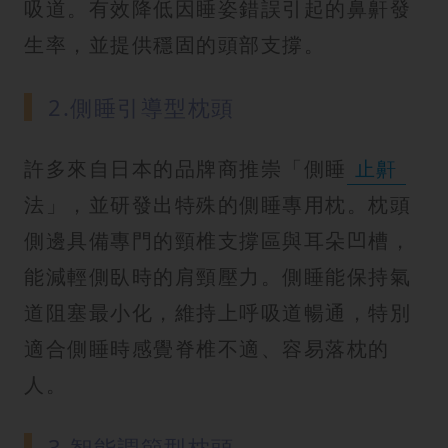
吸道。有效降低因睡姿錯誤引起的鼻鼾發
生率，並提供穩固的頭部支撐。
2.側睡引導型枕頭
許多來自日本的品牌商推崇「側睡
止鼾
法」，並研發出特殊的側睡專用枕。枕頭
側邊具備專門的頸椎支撐區與耳朵凹槽，
能減輕側臥時的肩頸壓力。側睡能保持氣
道阻塞最小化，維持上呼吸道暢通，特別
適合側睡時感覺脊椎不適、容易落枕的
人。
3.智能調節型枕頭