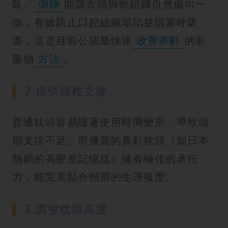
臥。
側睡
能讓舌頭與軟組織自然偏向一
側，有效防止口腔組織塌陷並阻塞呼吸
道，這是目前公認最快速
改善鼻鼾
的非
藥物
方法
。
2.提供頸椎支撐
普通枕頭容易隨著使用時間變形，導致頭
部支撐不足。而優質的鼻鼾枕頭（如日本
熱銷的高密度記憶枕）擁有極佳的承托
力，能完美貼合頸部的生理弧度。
3.調整枕頭高度