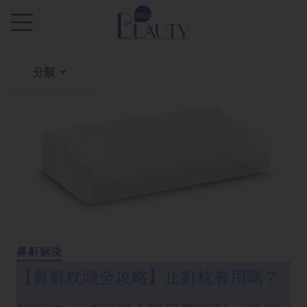
.
分類
粉
刺
黑
頭
百
科
美
白
鼻鼾解決
去
【鼻鼾枕頭全攻略】止鼾枕有用嗎？
斑