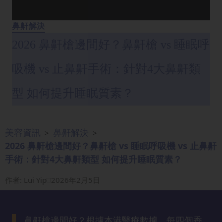
眼
袋
鼻鼾解決
知
2026 鼻鼾槍邊間好？鼻鼾槍 vs 睡眠呼
識
吸機 vs 止鼻鼾手術：針對4大鼻鼾類
生
髮
型 如何提升睡眠質素？
解
密
美容資訊
鼻鼾解決
>
>
去
2026 鼻鼾槍邊間好？鼻鼾槍 vs 睡眠呼吸機 vs 止鼻鼾
印
手術：針對4大鼻鼾類型 如何提升睡眠質素？
知
識
作者
:
Lui Yip
2026年2月5日
瘦
面
鼻鼾槍邊間好？根據本港醫療數據，每四個香