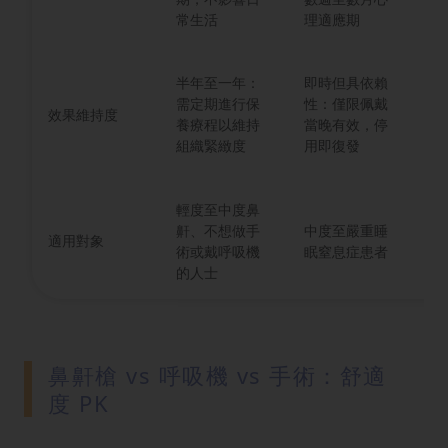
常生活
理適應期
正
較
半年至一年：
即時但具依賴
結
需定期進行保
性：僅限佩戴
效果維持度
效
養療程以維持
當晚有效，停
織
組織緊緻度
用即復發
復
輕度至中度鼻
具
鼾、不想做手
中度至嚴重睡
適用對象
常
術或戴呼吸機
眠窒息症患者
肥
的人士
鼻鼾槍 vs 呼吸機 vs 手術：舒適
度 PK