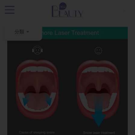
.
分類
粉
刺
黑
頭
百
科
美
白
去
斑