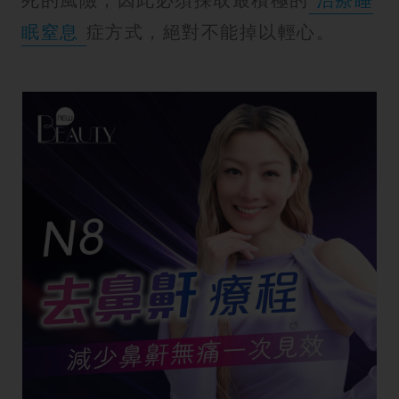
眠窒息
症方式，絕對不能掉以輕心。