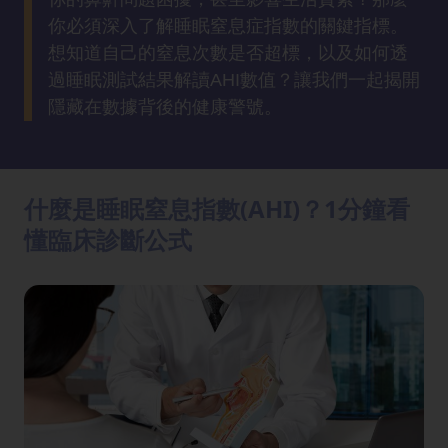
方
你必須深入了解睡眠窒息症指數的關鍵指標。
法
想知道自己的窒息次數是否超標，以及如何透
過睡眠測試結果解讀AHI數值？讓我們一起揭開
鼻
隱藏在數據背後的健康警號。
鼾
解
決
什麼是睡眠窒息指數(AHI)？1分鐘看
減
懂臨床診斷公式
肥
全
攻
略
消
除
虎