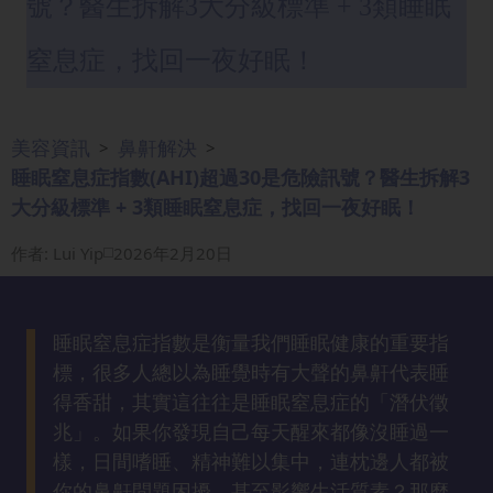
號？醫生拆解3大分級標準 + 3類睡眠
眼
袋
窒息症，找回一夜好眠！
知
識
美容資訊
鼻鼾解決
>
>
生
睡眠窒息症指數(AHI)超過30是危險訊號？醫生拆解3
髮
大分級標準 + 3類睡眠窒息症，找回一夜好眠！
解
密
作者
:
Lui Yip
2026年2月20日
去
印
睡眠窒息症指數是衡量我們睡眠健康的重要指
知
標，很多人總以為睡覺時有大聲的鼻鼾代表睡
識
得香甜，其實這往往是睡眠窒息症的「潛伏徵
兆」。如果你發現自己每天醒來都像沒睡過一
瘦
樣，日間嗜睡、精神難以集中，連枕邊人都被
面
你的鼻鼾問題困擾，甚至影響生活質素？那麼