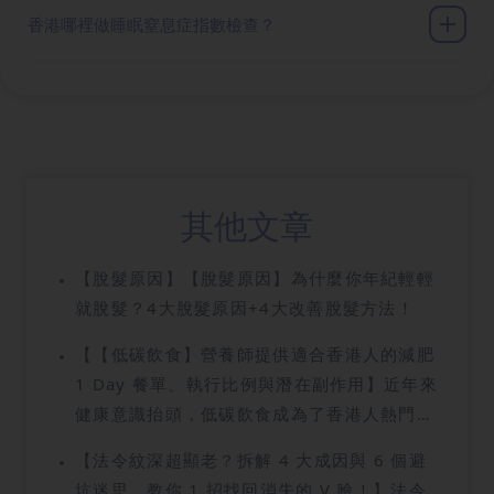
香港哪裡做睡眠窒息症指數檢查？
其他文章
【脫髮原因】【脫髮原因】為什麼你年紀輕輕
就脫髮？4大脫髮原因+4大改善脫髮方法！
【【低碳飲食】營養師提供適合香港人的減肥
1 Day 餐單、執行比例與潛在副作用】近年來
健康意識抬頭，低碳飲食成為了香港人熱門的
減肥方法之一。許多人透過減少碳水化合物的
【法令紋深超顯老？拆解 4 大成因與 6 個避
攝取，成功達到了體重管理和改善身體健康的
坑迷思，教你 1 招找回消失的 V 臉！】法令