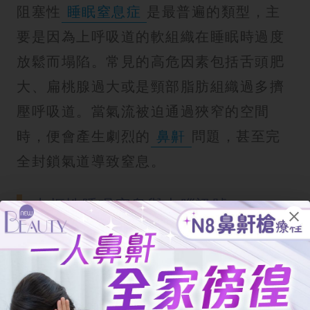
阻塞性
睡眠窒息症
是最普遍的類型，主
要是因為上呼吸道的軟組織在睡眠時過度
放鬆而塌陷。常見的高危因素包括舌頭肥
大、扁桃腺過大或是頸部脂肪組織過多擠
壓呼吸道。當氣流被迫通過狹窄的空間
時，便會產生劇烈的
鼻鼾
問題，甚至完
全封鎖氣道導致窒息。
中樞性睡眠窒息與大腦訊號
中樞性則較為少見，問題不在於
呼吸道阻
塞
，而是大腦的呼吸指令未能正常傳送。
這通常與腦部曾受創傷、中風或患有某些