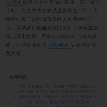
眠測試
結果中不可忽視的數據。當呼吸停
止時，血液中的氧氣濃度會隨之下降，大
腦因缺氧而被迫短暫覺醒以重新啟動呼
吸。長期處於低血氧狀態會對心臟與血管
造成沉重負擔，因此AHI指數結合血氧數
據，才能全面反映
睡眠窒息
對身體的實
質損害。
延伸閱讀
2026 鼻鼾槍邊間好？鼻鼾槍 vs 睡眠呼吸機 vs 止
鼻鼾手術：針對4大鼻鼾類型 如何提升睡眠質素？
鼻鼾根治必看！專家推薦：8個改善和治療鼻鼾方
法！1個「黑科技」極速找回高品質睡眠質素！
為什麼會打鼻鼾？90% 香港人都忽略的 6 大原