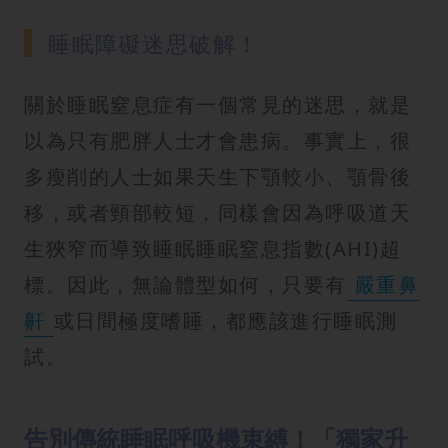
睡眠障礙迷思破解！
關於睡眠窒息症有一個常見的迷思，就是
以為只有肥胖人士才會患病。事實上，很
多瘦削的人士如果天生下顎較小、顎骨後
移，或者頸部較短，同樣會因為呼吸道天
生狹窄而導致睡眠睡眠窒息指數(AHI)超
標。因此，無論體型如何，只要有
嚴重鼻
鼾
或日間極度嗜睡，都應該進行睡眠測
試。
告別傳統睡眠呼吸機束縛！「獨家升