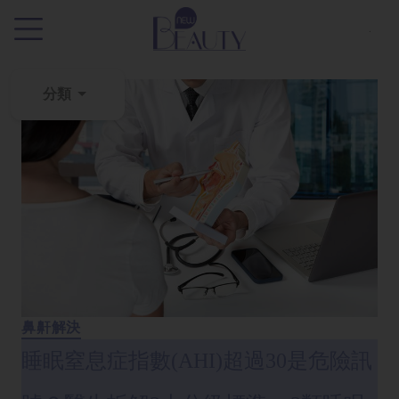
.
分類
粉
刺
黑
頭
百
科
美
白
鼻鼾解決
去
睡眠窒息症指數(AHI)超過30是危險訊
斑