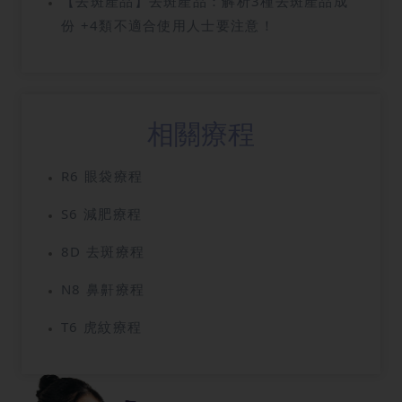
【去斑產品】去斑產品：解析3種去斑產品成
於污垢，以為只要勤力洗髮就能解決。然而，
與排毒健康的關鍵。透過科學的飲食習慣、利
份 +4類不適合使用人士要注意！
光靠抓撓或過度清潔，往往只會加劇頭皮敏
尿作用飲品以及專業的按摩技巧，你也能在短
感！事實上，要徹底根治頭皮問題，必須對症
時間內快速消水腫，找回輕盈的身體狀態。本
下藥。選擇一款有效的「止頭痕洗頭 水」，其
文將從中醫角度與營養學出發，帶你全方位解
真正功效並非僅僅舒緩，更是要針對頭痕的根
析導致水腫的真相與應對策略，文章最後還有
相關療程
源進行調理。本文將從專業角度，為您推 介如
獨家的減肥療程優惠大放送，記得看到最後！
何挑選和使用正確的洗頭水推薦，文章最後還
R6 眼袋療程
有獨家護髮療程優惠大放送，接著看下去！
S6 減肥療程
8D 去斑療程
N8 鼻鼾療程
T6 虎紋療程