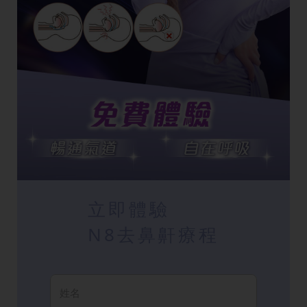
立即體驗
N8去鼻鼾療程