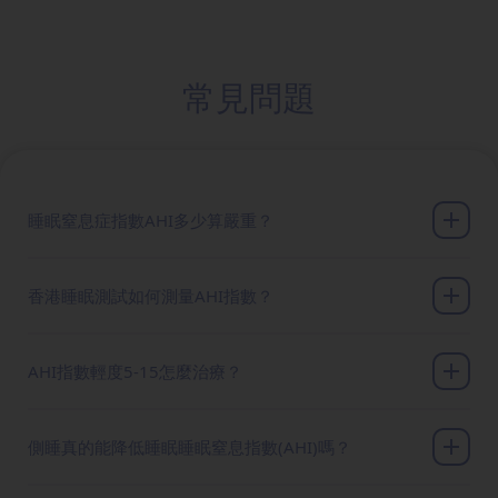
常見問題
睡眠窒息症指數AHI多少算嚴重？
香港睡眠測試如何測量AHI指數？
AHI指數輕度5-15怎麼治療？
側睡真的能降低睡眠睡眠窒息指數(AHI)嗎？