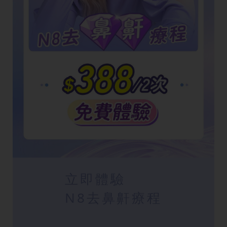
立即體驗
N8去鼻鼾療程