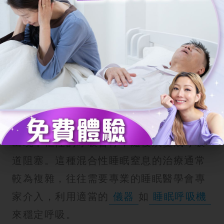
心臟疾病有關。患者在睡覺時會出現呼吸
暫停，但並沒有掙扎呼吸的動作，這種情
況需要神經科或心臟科醫生的專門評估。
混合性睡眠窒息的複雜性
混合性睡眠指的是患者同時具備阻塞性與
中樞性的特徵。通常患者在睡眠開始時先
出現中樞性的呼吸暫停，隨後演變成呼吸
道阻塞。這種混合性睡眠窒息的治療通常
較為複雜，往往需要專業的睡眠醫學會專
家介入，利用適當的
儀器
如
睡眠呼吸機
來穩定呼吸。