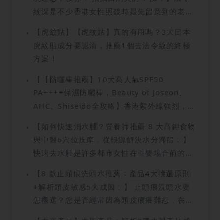
目標。然而，到底什麼是低碳？它與生酮飲食
紋深是不少香港女性照鏡時最先留意到的老態
有何分別？除了對個人的好處，低碳排飲食又
跡象，這兩條從鼻翼兩側延伸至嘴角的深溝，
是如何保護地球？本文將由營養師角度出發，
【虎紋貼】【虎紋貼】真的有用嗎？3大日本
不但令人顯得疲倦，更會瞬間增加視覺年齡，
深入淺出地為你解構這種飲食模式。
虎紋貼成分要認清，推薦1個去法令紋的終極
分分鐘令你顯老10年！這對被稱為鼻唇溝的紋
方案！
路，本質上是臉部皮膚失去支撐力而形成的。
無論是膠原蛋白流失導致的老化型法令紋，還
【【防曬棒推薦】10大高人氣SPF50
是天生骨骼結構造成的凹陷型法令紋，若不及
PA++++保濕防曬棒，Beauty of Joseon、
早了解法令紋深的成因並尋求改善方法，肌膚
AHC、Shiseido全攻略】香港紫外線強烈，想
彈性會隨年齡增長加速流失，令法令紋變深甚
補塗防曬但傳統防曬乳又黏膩難補？近年大熱
【如何快速消水腫？營養師推薦 8 大高鉀食物
至演變成難以消除的靜態紋。想知道如何有效
的「防曬棒」以其清爽便利設計成為新寵。本
與中醫6穴位按摩，從根源解決水分滯留！】
改善法令紋深、重新拉提下垂的蘋果肌？接下
文為你全解構其選購要點、人氣產品推薦及正
快速去水腫是許多都市女性在重要場合前的頭
來將公開全方位的法令紋消除指南，助你找回
確用法，助你輕鬆告別色斑及光老化！
號任務。無論是重要約會前的臉部水腫，還是
消失的臉部輪廓。
【8 款止頭痕洗頭水推薦：產品4大挑選原則
下班後雙腿佈滿的沉重感，甚至連穿鞋都感到
+解析頭皮敏感5大成因！】 止頭痕洗頭水要
變窄的尷尬瞬間，這些現象都反映了身體水分
怎樣選？您是否經常因為頭皮痕癢難忍，在公
代謝失衡的信號。掌握正確的去水腫方法，不
眾場合尷尬地抓撓頭皮？許多用 家將頭痕歸咎
僅是為了維持美觀的體態，更是促進體內代謝