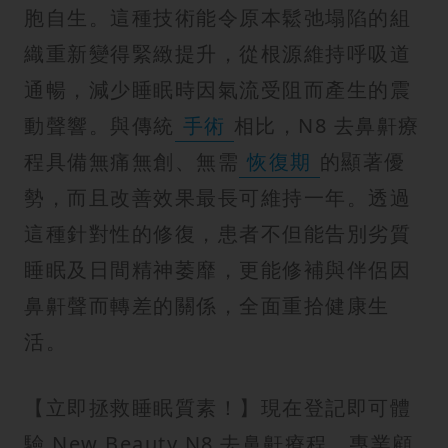
胞自生。這種技術能令原本鬆弛塌陷的組
織重新變得緊緻提升，從根源維持呼吸道
通暢，減少睡眠時因氣流受阻而產生的震
動聲響。與傳統
手術
相比，N8 去鼻鼾療
程具備無痛無創、無需
恢復期
的顯著優
勢，而且改善效果最長可維持一年。透過
這種針對性的修復，患者不但能告別劣質
睡眠及日間精神萎靡，更能修補與伴侶因
鼻鼾聲而轉差的關係，全面重拾健康生
活。
【立即拯救睡眠質素！】現在登記即可體
驗 New Beauty N8 去鼻鼾療程，專業顧