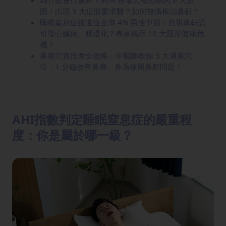
因！出現 3 大症狀要求醫？如何無痛根治鼻鼾？
睡眠窒息症後遺症全港 4% 男性中招！忽視鼻鼾恐
引發心臟病、腦退化？專家揭示 10 大隱形健康危
機！
鼻塞穴道按摩全攻略：中醫師教你 5 大通鼻穴
位，1 分鐘改善鼻塞、鼻過敏與鼻鼾問題！
AHI指數判定睡眠窒息症的嚴重程
度：你是屬於哪一級？