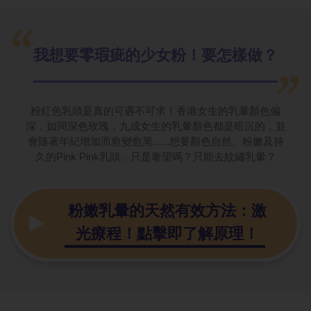
我想要零瑕疵的少女粉！要怎樣做？
粉紅色乳頭是真的可遇不可求！香港女生的乳暈顏色偏
深，如同深色玫瑰，九成女生的乳暈顏色都是暗沉的，並
會隨著年紀增加而愈變愈黑......想要顏色自然、粉嫩及持
久的Pink Pink乳頭，只是奢望嗎？只能去紋繡乳暈？
粉嫩乳暈的天然有效方法：激
光療程！點擊即了解原理！