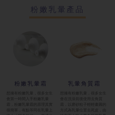
粉嫩乳暈產品
粉嫩乳暈霜
乳暈角質霜
想擁有粉嫩乳暈，很多女生
想擁有粉嫩乳暈，很多女生
會第一時間入手粉嫩乳暈
會在洗澡前後使用去角質
霜，粉嫩乳暈霜的原理其實
霜，以磨砂粒子輕輕畫圓的
很簡單，有點等同在乳暈上
方式為乳暈位置去死皮，由