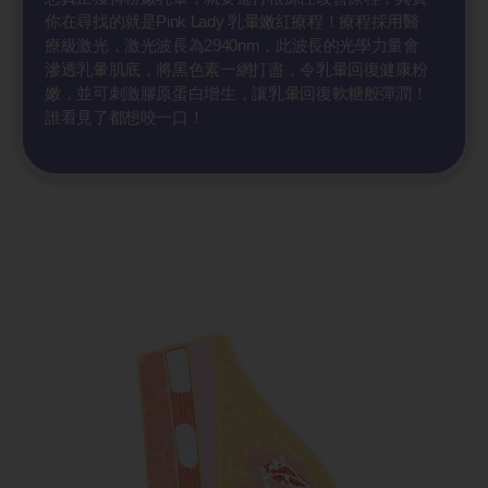
你在尋找的就是Pink Lady 乳暈嫩紅療程！療程採用醫
療級激光，激光波長為2940nm，此波長的光學力量會
滲透乳暈肌底，將黑色素一網打盡，令乳暈回復健康粉
嫩，並可刺激膠原蛋白增生，讓乳暈回復軟糖般彈潤！
誰看見了都想咬一口！