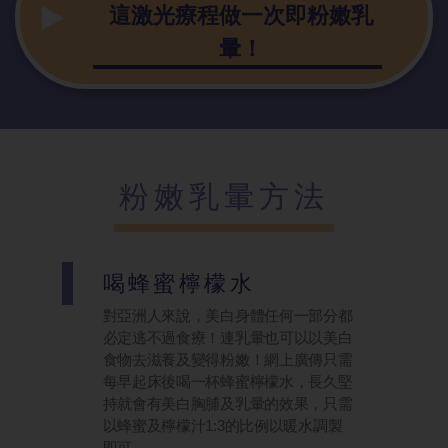
這激光療程做一次即粉嫩乳
暈！
粉嫩乳暈方法
喝蜂蜜檸檬水
對亞洲人來說，美白身體任何一部分都
必定逃不過食療！連乳暈也可以以美白
食物去滋養及變得粉嫩！網上廣傳只需
每早起床後喝一杯蜂蜜檸檬水，長久堅
持就會有美白胸脯及乳暈的效果，只需
以蜂蜜及檸檬汁1:3的比例以暖水調製
即可。