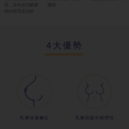
因，並向你詳解療
療程
程的原理及技術
4大優勢
乳暈快速嫩紅
乳暈回復年輕彈性