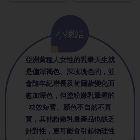
小總結
亞洲黃種人女性的乳暈天生就
是偏深褐色、深玫瑰色的，並
會隨年紀增長及荷爾蒙變化而
愈加深色，但塗粉嫩乳暈霜的
功效短暫、顏色不自然不真
實，其他粉嫩乳暈產品也缺乏
針對性，更可能會引起物理性