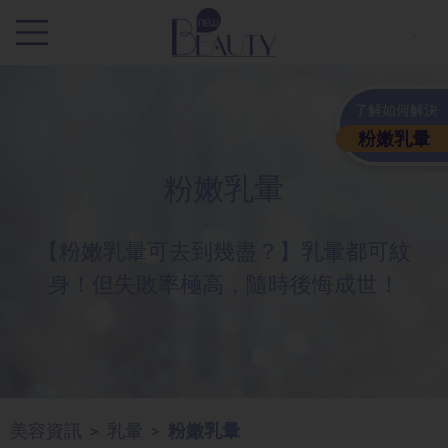
.
了解如何解決
粉嫩乳暈
粉嫩乳暈
【粉嫩乳暈可去到幾盡？】乳暈都可紋
身！但失敗率極高，隨時後悔成世！
美容資訊
乳暈
粉嫩乳暈
>
>