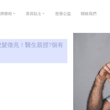
皇牌
療程
美容
貼士
慈善
公益
聯絡
我們
脫髮徵兆！醫生親授7個有