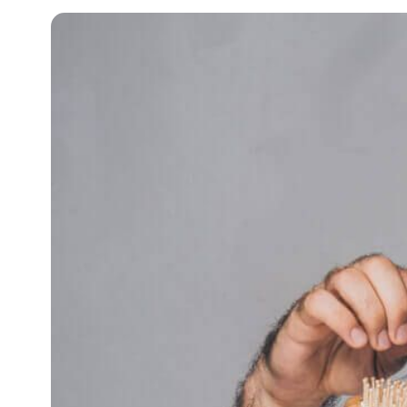
知
識
瘦
面
方
法
鼻
鼾
解
決
減
肥
全