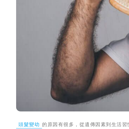
攻
略
消
除
虎
紋
頭髮變幼
的原因有很多，從遺傳因素到生活習