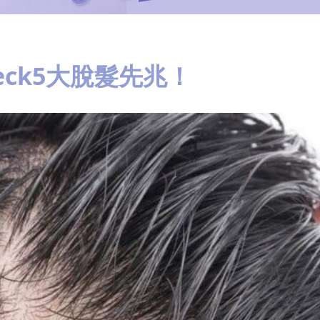
ck5大脫髮先兆！