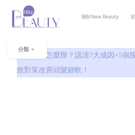
關於
New Beauty
生髮解密
分類
頭髮變細怎麼辦？認清7大成因+5個
粉
效對策改善頭髮細軟！
刺
黑
頭
百
科
美
白