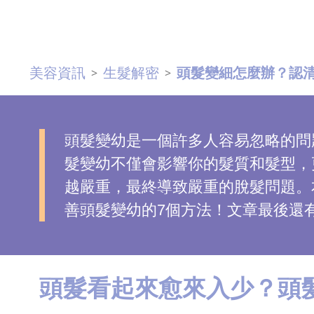
去
斑
美容資訊
生髮解密
頭髮變細怎麼辦？認清
>
>
眼
袋
知
識
頭髮變幼是一個許多人容易忽略的問
髮變幼不僅會影響你的髮質和髮型，
生
越嚴重，最終導致嚴重的脫髮問題。
髮
善頭髮變幼的7個方法！文章最後還
解
密
去
頭髮看起來愈來入少？頭
印