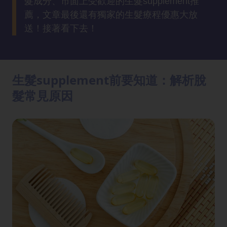
髮成分、市面上受歡迎的生髮supplement推
方
薦，文章最後還有獨家的生髮療程優惠大放
法
送！接著看下去！
鼻
鼾
解
生髮supplement前要知道：解析脫
決
髮常見原因
減
肥
全
攻
略
消
除
虎