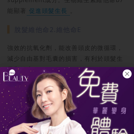
能顯著
促進頭髮生長
。
脫髮維他命2.維他命E
強效的抗氧化劑，能改善頭皮的微循環，
減少自由基對毛囊的損害，有利於頭髮生
長和健康。
脫髮維他命3.維他命C
膠原蛋白合成的必須因素，同時能協助鐵
質吸收，對於缺鐵性掉髮很重要。維生素c
和vitaminc都是頭髮健康的重要營養。