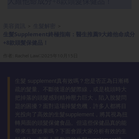
大維他命成分+8款頭髮保健品！
眼
袋
知
美容資訊
生髮解密
>
>
識
生髮Supplement終極指南：醫生推薦9大維他命成分
+8款頭髮保健品！
生
髮
作者
:
Rachel Law
2025年10月15日
解
密
生髮 supplement真有效嗎？您是否正為日漸稀
去
疏的髮量、不斷後退的髮際線，或是梳頭時大
印
把掉落的頭髮感到精神壓力巨大，陷入脫髮問
知
題的困擾？面對這場掉髮危機，許多人都將目
識
光投向了高效的生髮supplement，將其視為扭
轉局面的頭髮保健食品。但這些保健品真的能
瘦
帶來生髮效果嗎？下面會跟大家分析有效的生
面