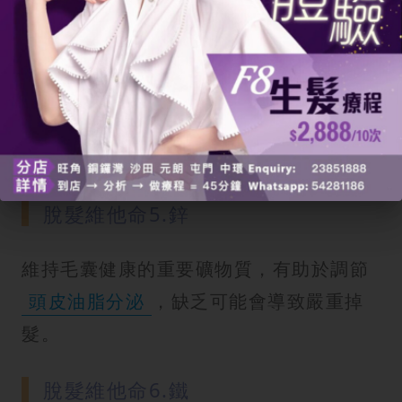
脫髮維他命4.維生素B群
包括維他命b3、維他命b7等，協助身體的
能量代謝和紅血球生成，間接支援頭髮的
營養供給。
脫髮維他命5.鋅
維持毛囊健康的重要礦物質，有助於調節
頭皮油脂分泌
，缺乏可能會導致嚴重掉
髮。
脫髮維他命6.鐵