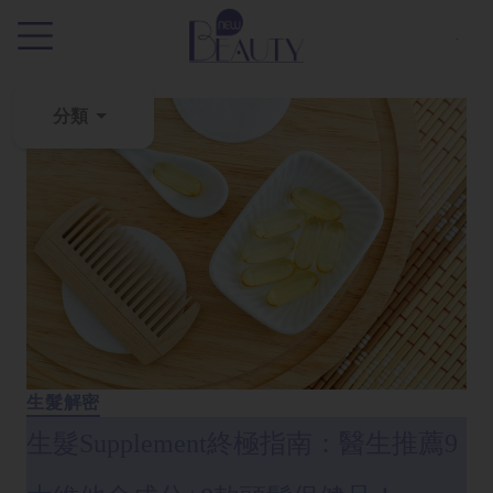
.
分類
粉
刺
黑
頭
百
科
美
生髮解密
白
去
生髮Supplement終極指南：醫生推薦9
斑