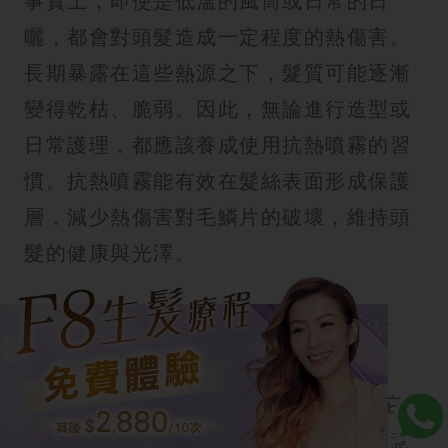
事實上，即使是低溫的風筒或日常的日
曬，都會對頭髮造成一定程度的熱傷害。
長期暴露在這些熱源之下，髮質可能逐漸
變得乾枯、脆弱。因此，無論進行造型或
日常護理，都應該養成使用抗熱噴霧的習
慣。抗熱噴霧能有效在髮絲表面形成保護
層，減少熱傷害對毛鱗片的破壞，維持頭
髮的健康與光澤。
抗熱噴霧迷思2：髮油或護髮素可
以取代抗熱噴霧？
雖然
護髮油
及護髮素能滋潤髮絲，但它
們並不具備專業的抗熱功能。更值得注意