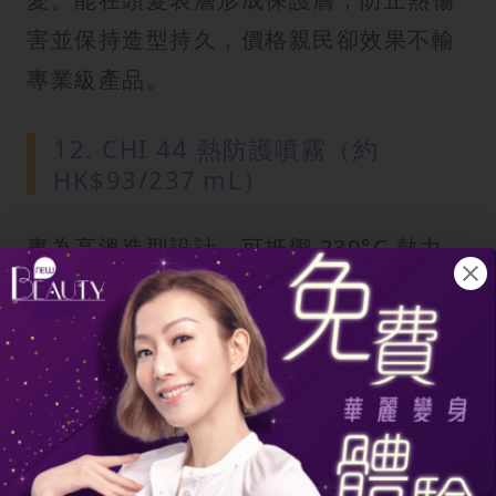
害並保持造型持久，價格親民卻效果不輸
專業級產品。
12. CHI 44 熱防護噴霧（約
HK$93/237 mL）
專為高溫造型設計，可抵禦 230°C 熱力。
質地輕盈，能快速被髮絲吸收，適合經常
使用直髮夾或捲髮棒的人。並含有強韌髮
絲的蛋白成分。
13. Living Proof Restore 完美
修護噴霧（約 HK$227/236 mL）