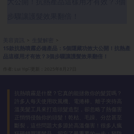
大公開！抗熱產品這樣用才有效？3個
眼
袋
步驟讓護髮效果翻倍！
知
識
美容資訊
生髮解密
>
>
生
15款抗熱噴霧必備產品：5個隱藏功效大公開！抗熱產
髮
品這樣用才有效？3個步驟讓護髮效果翻倍！
解
密
作者
:
Lui Yip
更新：2025年8月27日
去
印
抗熱噴霧是什麼？它真的能拯救你的髮質嗎？
知
許多人每天使用吹風機、電捲棒、離子夾待高
識
溫美髮工具來打造頭髮造型，卻忽略了熱傷害
正悄悄侵蝕你的頭髮！乾枯、毛躁、分岔甚至
瘦
斷裂，這些問題大多源於高溫傷害！很多人瘋
面
狂砸錢買護髮品，卻忘了最重要的一步：預防