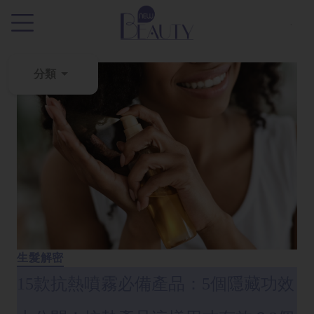
.
分類
粉
刺
黑
頭
百
科
美
白
生髮解密
去
15款抗熱噴霧必備產品：5個隱藏功效
斑