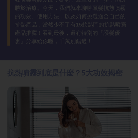
方
勝於治療。今天，我們就來聊聊頭髮抗熱噴霧
法
的功效、使用方法，以及如何挑選適合自己的
抗熱產品，當然少不了有15款熱門的抗熱噴霧
鼻
產品推薦！看到最後，還有特別的「護髮優
鼾
惠」分享給你喔，千萬別錯過！
解
決
減
抗熱噴霧到底是什麼？5大功效揭密
肥
全
攻
略
消
除
虎