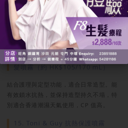
結合抗熱與抗 UV 功能，適合戶外活動與
染燙髮質使用。這款噴霧質地清爽，能保
護秀髮免受熱工具與紫外線雙重傷害，並
減少乾燥與毛躁。
14. L’Oréal Paris Elnett 抗熱護
髮噴霧（約 HK$105/170 mL）
結合護理與定型功能，適合日常造型。能
有效鎖水抗熱，並保持造型持久不塌，特
別適合香港潮濕天氣使用，CP 值高。
15. Toni & Guy 抗熱保護噴霧