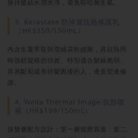
保持髮絲水潤光澤，避免暗啞無生氣。
3. Kerastase 防掉髮抗熱修護乳
（HK$350/150mL）
內含生薑萃取與雪絨花幹細胞，具抗熱同
時強韌髮根的功效。特別適合髮絲脆弱、
容易斷裂或有掉髮困擾的人，邊造型邊修
護。
4. Wella Thermal Image 抗熱噴
霧（HK$199/150mL）
採雙層配方設計：第一層抵禦高溫，第二