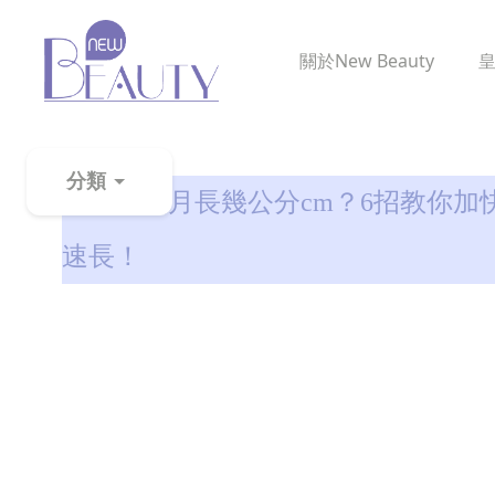
關於
New Beauty
生髮解密
分類
頭髮一個月長幾公分cm？6招教你加
粉
速長！
刺
黑
頭
百
科
美
白