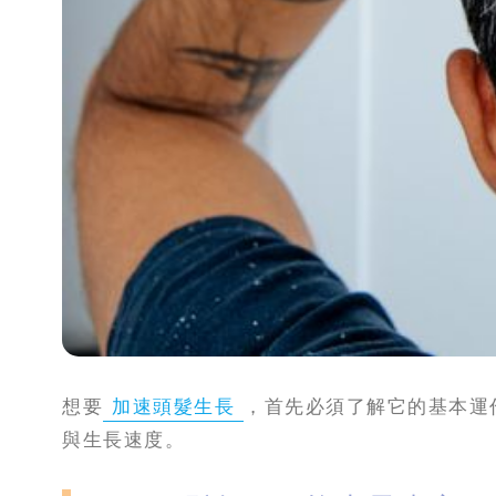
攻
略
消
除
虎
紋
想要
加速頭髮生長
，首先必須了解它的基本運
與生長速度。