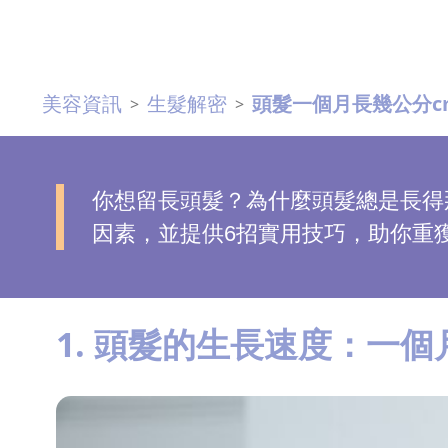
去
斑
美容資訊
生髮解密
頭髮一個月長幾公分c
>
>
眼
袋
知
識
你想留長頭髮？為什麼頭髮總是長得
因素，並提供6招實用技巧，助你重
生
髮
解
1. 頭髮的生長速度：一
密
去
印