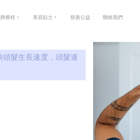
皇牌
療程
美容
貼士
慈善
公益
聯絡
我們
快頭髮生長速度，頭髮速