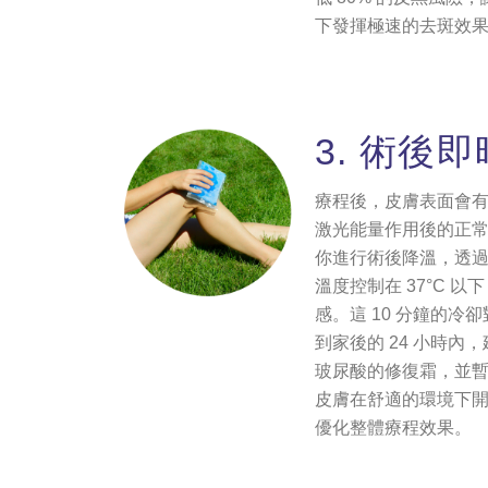
下發揮極速的去斑效
3. 術後
療程後，皮膚表面會
激光能量作用後的正
你進行術後降溫，透
溫度控制在 37°C 以
感。這 10 分鐘的冷
到家後的 24 小時內
玻尿酸的修復霜，並
皮膚在舒適的環境下
優化整體療程效果。