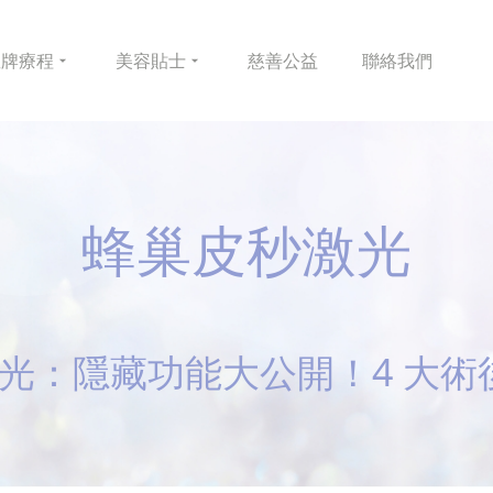
皇牌
療程
美容
貼士
慈善
公益
聯絡
我們
蜂巢皮秒激光
秒激光：隱藏功能大公開！4 大