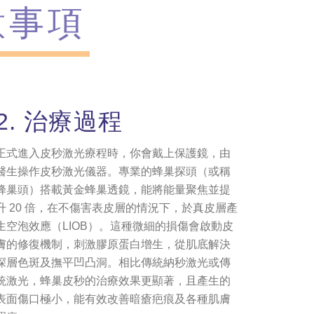
意事項
2. 治療過程
正式進入皮秒激光療程時，你會戴上保護鏡，由
醫生操作皮秒激光儀器。專業的蜂巢探頭（或稱
蜂巢頭）搭載黃金蜂巢透鏡，能將能量聚焦並提
升 20 倍，在不傷害表皮層的情況下，於真皮層產
生空泡效應（LIOB）。這種微細的損傷會啟動皮
膚的修復機制，刺激膠原蛋白增生，從肌底解決
深層色斑及撫平凹凸洞。相比傳統納秒激光或傳
統激光，蜂巢皮秒的治療效果更顯著，且產生的
表面傷口極小，能有效改善暗瘡疤痕及各種肌膚