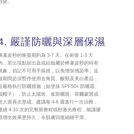
瑕疵。
4. 嚴謹防曬與深層保濕
蜂巢皮秒的恢復期約為 3-7 天。在術後 1-3 天
內，若出現點狀出血或結痂屬於蜂巢皮秒的特有
現象，切記不可用手摳抓，以免增加感染率。這
段期間必須暫停使用去角質、酸類及美白產品，
並嚴格執行防曬措施（如塗抹 SPF50+ 防曬霜、
戴帽子），防止太陽斑、雀斑曬斑、荷爾蒙斑或
老人斑再次形成。建議每 4-6 週進行一次治療，
連續 4-10 次的完整斑療程或秒激光療程，能讓膠
原增生效果更持久，令肌膚回復細緻平滑。