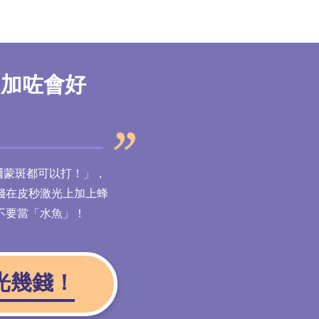
？加咗會好
爾蒙斑都可以打！」，
錢在皮秒激光上加上蜂
不要當「水魚」！
光幾錢！