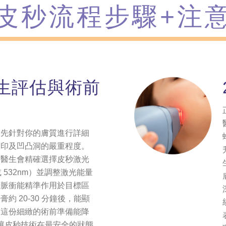
皮秒流程步驟+注
醫生評估與術前
會先針對你的膚質進行詳細
瘡印及凹凸洞的嚴重程度。
，醫生會精確選擇皮秒激光
 或 532nm）並調整激光能量
光脈衝能精準作用於目標區
約 20-30 分鐘後，能顯
。這份細緻的術前準備能降
，讓皮秒技術在最安全的狀態