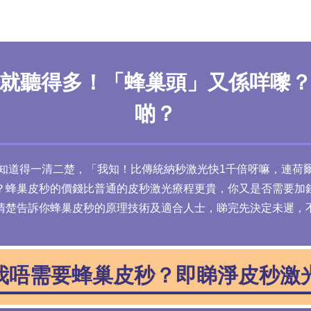
就聽得多！「蜂巢頭」又係咩嚟
啲？
知道得一清二楚，「我知！比傳統納秒激光快1千倍呀嘛，連荷
？蜂巢皮秒的價錢比普通的皮秒激光療程更貴，你又是否需要加
清楚告訴你蜂巢皮秒的原理技術及適合人士，睇完先決定未遲，
我唔需要蜂巢皮秒？即睇淨皮秒激