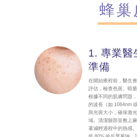
蜂巢
1. 專業
準備
在開始療程前，醫生
評估，檢查色斑、暗
根據不同的肌膚問題
的波長（如 1064nm
與光斑大小，確保激
域。清潔臉部並敷上麻膏
著減輕過程中的熱感
低 80% 的反黑風險