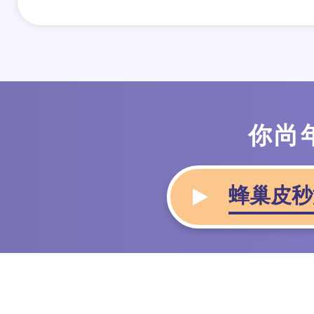
你尚
蜂巢皮秒