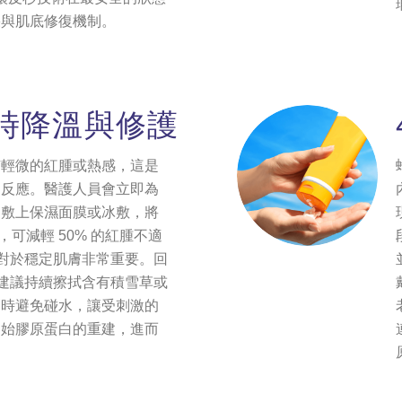
果與肌底修復機制。
即時降溫與修護
有輕微的紅腫或熱感，這是
常反應。醫護人員會立即為
過敷上保濕面膜或冰敷，將
下，可減輕 50% 的紅腫不適
卻對於穩定肌膚非常重要。回
，建議持續擦拭含有積雪草或
暫時避免碰水，讓受刺激的
開始膠原蛋白的重建，進而