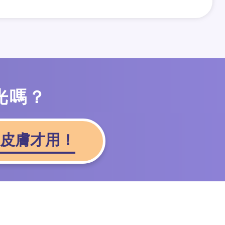
光嗎？
皮膚才用！