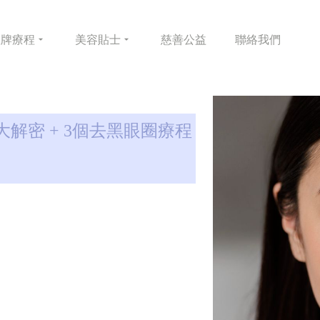
皇牌
療程
美容
貼士
慈善
公益
聯絡
我們
大解密 + 3個去黑眼圈療程