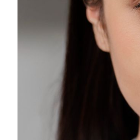
攻
略
消
除
虎
紋