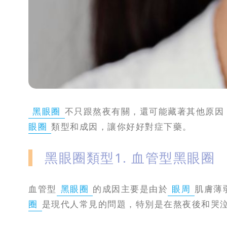
黑眼圈
不只跟熬夜有關，還可能藏著其他原因
眼圈
類型和成因，讓你好好對症下藥。
黑眼圈類型1. 血管型黑眼圈
血管型
黑眼圈
的成因主要是由於
眼周
肌膚薄
圈
是現代人常見的問題，特別是在熬夜後和哭