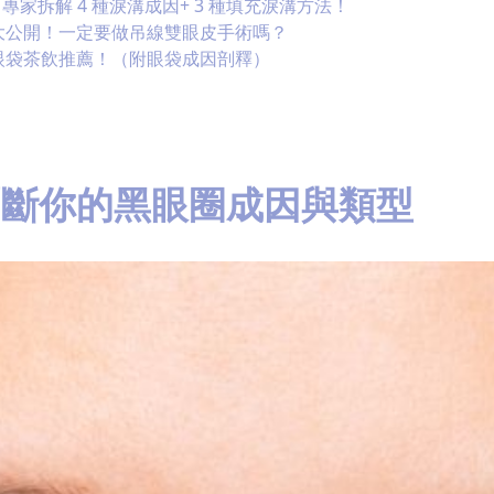
專家拆解 4 種淚溝成因+ 3 種填充淚溝方法！
大公開！一定要做吊線雙眼皮手術嗎？
眼袋茶飲推薦！（附眼袋成因剖釋）
判斷你的黑眼圈成因與類型