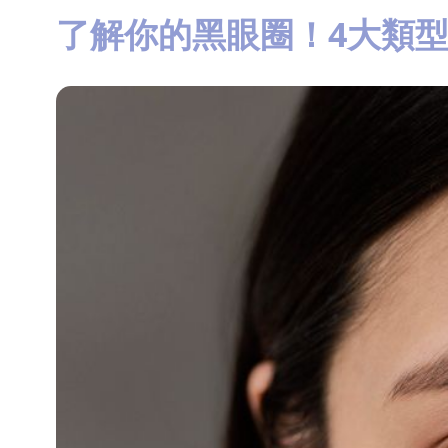
知
了解你的黑眼圈！4大類
識
瘦
面
方
法
鼻
鼾
解
決
減
肥
全