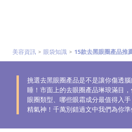
去
斑
眼
袋
知
美容資訊
眼袋知識
15款去黑眼圈產品推薦
>
>
識
生
挑選去黑眼圈產品是不是讓你傷透腦
髮
睡！市面上的去眼圈產品琳琅滿目，
解
密
眼圈類型、哪些眼霜成分最值得入手
精氣神！千萬別錯過文中我們為你準
去
印