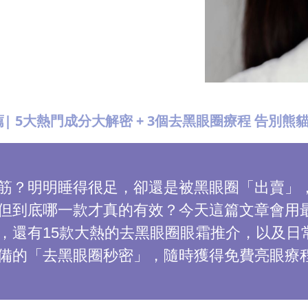
| 5大熱門成分大解密 + 3個去黑眼圈療程 告別熊
筋？明明睡得很足，卻還是被黑眼圈「出賣」
但到底哪一款才真的有效？今天這篇文章會用
，還有15款大熱的去黑眼圈眼霜推介，以及日
備的「去黑眼圈秒密」，隨時獲得免費亮眼療