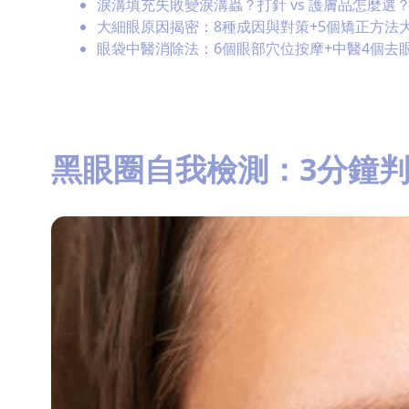
淚溝填充失敗變淚溝蟲？打針 vs 護膚品怎麼選？
大細眼原因揭密：8種成因與對策+5個矯正方法
眼袋中醫消除法：6個眼部穴位按摩+中醫4個去
黑眼圈自我檢測：3分鐘