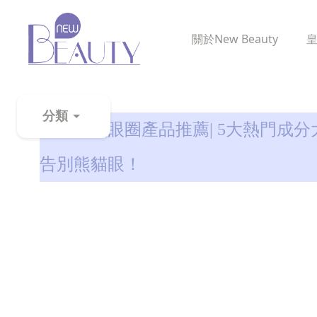
關於
New Beauty
眼袋知識
分類
15款去黑眼圈產品推薦| 5大熱門成分
粉
告別熊貓眼！
刺
黑
頭
百
科
美
白