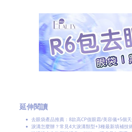
延伸閱讀
去眼袋產品推薦：8款高CP值眼霜/美容儀+5個
淚溝怎麼辦？常見4大淚溝類型+3種最新填補技