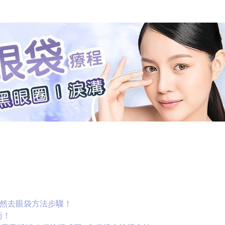
天然去眼袋方法步驟！
術！