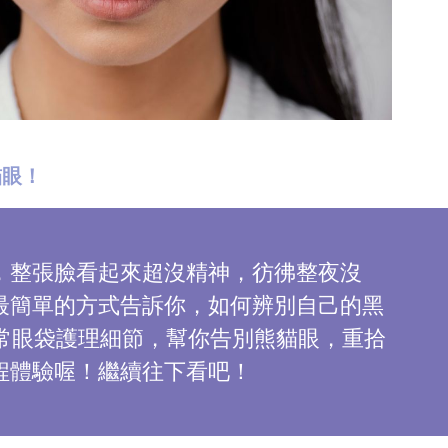
貓眼！
，整張臉看起來超沒精神，彷彿整夜沒
最簡單的方式告訴你，如何辨別自己的黑
常眼袋護理細節，幫你告別熊貓眼，重拾
程體驗喔！繼續往下看吧！