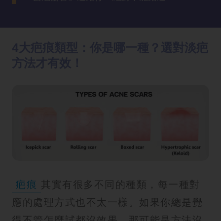
方
法
4大疤痕類型：你是哪一種？選對淡疤
鼻
鼾
方法才有效！
解
決
減
肥
全
攻
略
疤痕
其實有很多不同的種類，每一種對
消
除
應的處理方式也不太一樣。如果你總是覺
虎
得不管怎麼試都沒效果，那可能是方法沒