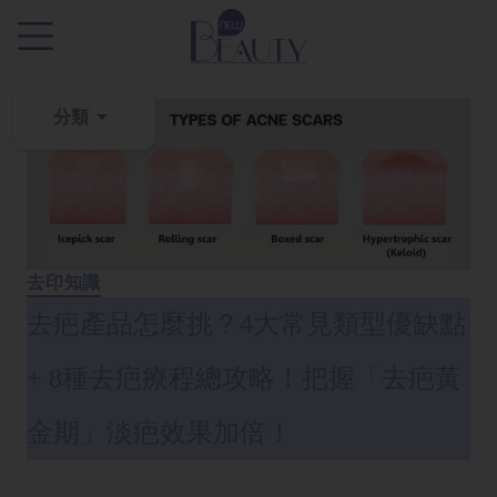
.
分類
粉
刺
黑
頭
去印知識
百
科
去疤產品怎麼挑？4大常見類型優缺點
+ 8種去疤療程總攻略！把握「去疤黃
美
白
金期」淡疤效果加倍！
去
斑