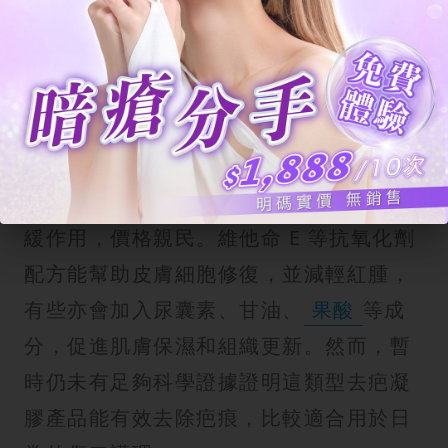
增生，減少膠原蛋白沉積，缺點是效果因
人而異，對於舊疤或肥厚性疤痕效果有
限。
去疤產品3. 維生素E / 蘆薈凝膠
維他命E、蘆薈凝膠具備保濕、抗氧化和舒
緩作用，價格親民。維他命 E 等抗氧化劑
配方能幫助皮膚細胞修復，並減輕紅腫，
有些亦會加入尿囊素、甘油、
果酸
等成
分，促進肌膚保濕和組織更新。然而，暫
時仍未有足夠科學證據證明這類型去疤凝
膠產品能有效去除疤痕，比較適合用於日