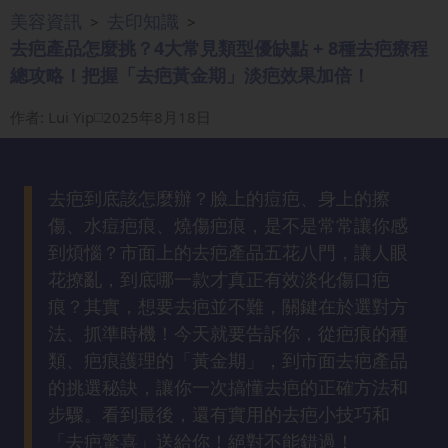
美容資訊
去印知識
>
>
眼
袋
去疤產品怎麼挑？4大常見類型優缺點 + 8種去疤療程
知
總攻略！把握「去疤黃金期」淡疤效果加倍！
識
作者
:
Lui Yip
2025年8月18日
生
髮
去疤到底該怎麼辦？臉上的痘疤、身上的擦
解
密
傷、水痘疤痕、燒傷疤痕，是不是常常讓你感
到煩惱？市面上的去疤產品五花八門，讓人眼
花撩亂，到底哪一款才真正有效淡化傷口疤
去
印
痕？其實，想要去疤並不難，關鍵在於選對方
知
法、抓準時機！今天就要告訴你，從疤痕的種
識
類、疤痕護理的「黃金期」，到市面去疤產品
的挑選秘訣，讓你一次搞懂去疤的正確方法和
瘦
步驟。看到最後，還有實用的去疤小技巧和
面
「去疤驚喜」送給你！絕對不能錯過！