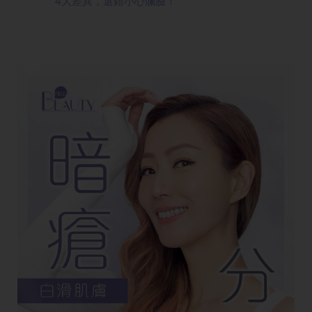
4大差異，選錯小心爛臉！