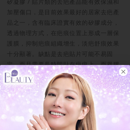
矽凝膠 / 貼片類的去疤產品能有效保濕和
加壓傷口，是目前效果最好的居家去疤產
品之一，含有臨床證實有效的矽膠成分，
透過物理方式，在疤痕位置上形成一層保
護膜，抑制疤痕組織增生，淡疤舒痕效果
十分顯著。缺點是去疤貼片可能不易固
定，而且需要長時間貼在疤痕上，而凝膠
則需要定時補擦。
去疤產品2. 凝膠類去疤膏
凝膠類去疤膏成分天然，質地清爽，適合
大範圍塗抹。它的作用是抑制纖維母細胞